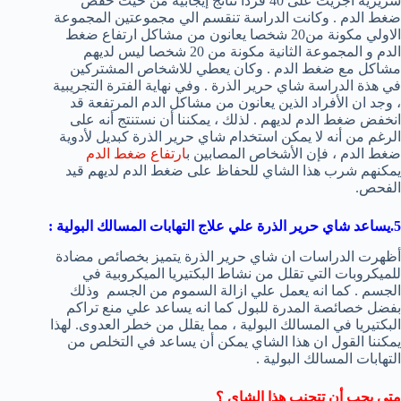
سريرية أجريت على 40 فردا نتائج إيجابية من حيث خفض
ضغط الدم . وكانت الدراسة تنقسم الي مجموعتين المجموعة
الاولي مكونة من20 شخصا يعانون من مشاكل ارتفاع ضغط
الدم و المجموعة الثانية مكونة من 20 شخصا ليس لديهم
مشاكل مع ضغط الدم . وكان يعطي للاشخاص المشتركين
في هذة الدراسة شاي حرير الذرة . وفي نهاية الفترة التجريبية
، وجد ان الأفراد الذين يعانون من مشاكل الدم المرتفعة قد
انخفض ضغط الدم لديهم . لذلك ، يمكننا أن نستنتج أنه على
الرغم من أنه لا يمكن استخدام شاي حرير الذرة كبديل لأدوية
ضغط الدم ، فإن الأشخاص المصابين ب
ارتفاع ضغط الدم
يمكنهم شرب هذا الشاي للحفاظ على ضغط الدم لديهم قيد
الفحص.
5.يساعد شاي حرير الذرة علي
علاج التهابات المسالك البولية
:
أظهرت الدراسات ان شاي حرير الذرة يتميز بخصائص مضادة
للميكروبات التي تقلل من نشاط البكتيريا الميكروبية في
الجسم . كما انه يعمل علي ازالة السموم من الجسم وذلك
بفضل خصائصة المدرة للبول كما انه يساعد علي منع تراكم
البكتيريا في المسالك البولية ، مما يقلل من خطر العدوى. لهذا
يمكننا القول ان هذا الشاي يمكن أن يساعد في التخلص من
التهابات المسالك البولية .
متى يجب أن تتجنب هذا الشاي ؟