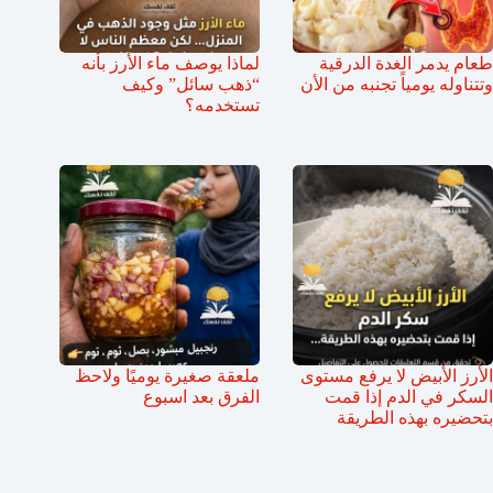
طعام يدمر الغدة الدرقية
لماذا يوصف ماء الأرز بأنه
وتتناوله يومياً تجنبه من الأن
“ذهب سائل” وكيف
تستخدمه؟
الأرز الأبيض لا يرفع مستوى
ملعقة صغيرة يوميًا ولاحظ
السكر في الدم إذا قمت
الفرق بعد اسبوع
بتحضيره بهذه الطريقة