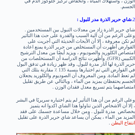
الوزن ، واستهلاك المياه ، وانخفاض تركيز جلوكوز الدم في
الجسم.
2.
شاي حرير الذرة مدر للبول
:
شاي حرير الذرة زاد من معدلات التبول بين المستخدمين .
وعلى الرغم من أن آلية السبب والقدرة على حث هذا التأثير
لم تكن معروفة ، إلا أن الأبحاث الحديثة التي أجريت على
القوارض أظهرت أن المستخلص من حرير الذرة يمنع اعادة
امتصاص الكلوريد والصوديوم ، ويزيد أيضًا من معدل الترشيح
الكبيبي (GFR). وأظهرت نتائج الدراسة أن المستخلصات من
حرير الذرة لها آثار مدرة للبول. وقد ظهر زيادة في تدفق البول
في القوارض التي تم اختبارها بنسبة 135 ٪ مقارنة بتلك التي
لم تعط المادة. ومن المعروف أن الصوديوم والكلوريد يجعلان
الجسم يحتفظان بمزيد من الماء ، وبالتالي عن طريق تقليل
امتصاصهما يتم تسريع معدل فقدان الوزن .
وعلى الرغم من أن هذا التأثير لم يتم اختباره سريريًا في البشر
، إلا أن الاشخاص الذين تناولوا هذا الشاي اكدوا انه يتميز
بخصائص مدرة للبول . ومن خلال مساعدة جسمك على فقد
المزيد من الماء ، يمكن أن يساعد شاي حرير الذرة على تقليل
انتفاخ البطن
.