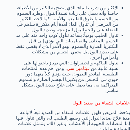
الإكثار من شرب الماء: الذي ينصح به الكثير من الأطباء،
خاصةً وأنه يعمل على زيادة نسبة التبول، وطرد السموم
من الجسم بالطرق الطبيعية والآمنة، كما لاحظ الكثير
من المرضى أن تناول الماء لعدة أيام متكررة ساهم في
القضاء على رائحة البول المزعجة وصديد البول.
تناول الحليب يومياً: يساعد تناول كوب واحد منه على مد
الجسم بالمعادن والفيتامينات التي تؤدي إلى قتل
البكتيريا الضارة والسموم، وهو الأمر الذي لا يقضي فقط
على صديد البول بل يحمي الجسم من مشكلات
وأمراض أخرى.
تناول الفاكهة والخضراوات: التي تمتاز باحتوائها على
نسبة عالية من
فيتامين سي
، ومن أهم هذه المنتجات
الطبيعية المانجو الليمون، حيث يؤدي كلاً منهما دور
حيوي في التخلص من بكتيريا الجسم الضارة والسموم
المتراكمة به، مما يعمل على علاج صديد البول بشكل
مباشر.
علامات الشفاء من صديد البول
يلاحظ المريض ظهور علامات الشفاء من الصديد تبعاُ لاتباعه
مدة علاج صديد البول التي وصفها الطبيب له، والتي تناول فيها
إما المضادات الحيوية أو الأعشاب أو غير ذلك، وتتمثل علامات
الشفاء فيما يلي: