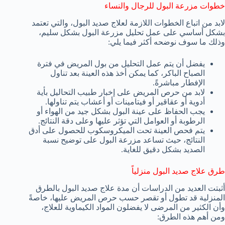
خطوات مزرعة البول للرجال والنساء
لابد من اتباع الخطوات اللازمة لعلاج صديد البول، والتي تعتمد
بشكل أساسي على عمل تحليل مزرعة البول بشكل سليم،
وذلك ما سوف نوضحه أكثر فيما يلي:
يفضل أن يتم عمل التحليل من بول المريض في فترة
الصباح الباكر، كما يمكن أخذ هذه العينة بعد تناول
الإفطار مباشرةً.
لابد من حرص المريض على إخبار طبيب التحاليل بأية
أدوية أو عقاقير أو فيتامينات أو أعشاب يتم تناولها.
يجب الحفاظ على عينة البول بشكل جيد من الهواء أو
الرطوبة أو العوامل التي تؤثر عليها وعلى دقة النتائج.
يتم فحص العينة تحت الميكروسكوب للحصول على أدق
النتائج، حيث تساعد مزرعة البول على توضيح نسبة
الصديد بشكل دقيق للغاية.
طرق علاج صديد البول منزلياً
أثبتت العديد من الدراسات أن مدة علاج صديد البول بالطرق
المنزلية قد تطول أو تقصر حسب حرص المريض عليها، خاصةً
وأن الكثير من المرضى لا يفضلون المواد الكيماوية للعلاج،
ومن أهم هذه الطرق: