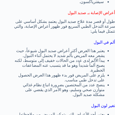
سيفترياكسون.
أعراض الإصابة بـ صديد البول
طول أو قصر مدة علاج صديد البول يعتمد بشكل أساسي على
سرعة التدخل الطبي السريع فور ظهور أعراض الإصابة، والتي
تتمثل فيما يلي:
ألم في البول
يعتبر هذا العرض أكثر أعراض صديد البول شيوعاً، حيث
يشعر معه المريض بألم شديد لا يحتمل أثناء التبول.
يبدأ الألم لدى عدد من الحالات خفيف إلى متوسط، لكنه
يصبح ألماً شديداً وهو ما قد يتسبب عنه المضاعفات
الخطيرة.
يلزم على المريض فور بدء ظهور هذا العرض الحصول
على تدخل طبي مناسب.
ينصح عدد من المختصين بضرورة اتباع نظام غذائي
متوازن صحي وسليم، وهو الأمر الذي يقضي على
مشكلة صديد البول.
تغير لون البول
يعتبر أحد الأعراض التي يتمكن المريض من ملاحظتها