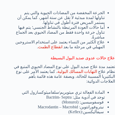
الجرعة المخفضة من المضادات الحيوية والتي يتم
تناولها لمدة مبدئية لا تقل عن ستة أشهر، كما يمكن أن
يستمر المريض فترة أطول في تناولها.
أما حالات العودة المرتبطة بالنشاط الجنسي؛ يتم فيها
تناول جرعة واحدة فقط من المضاد الحيوي بعد الجماع
مباشرةً.
علاج الكثير من النساء يعتمد على استخدام الاستروجين
المهبلي في مرحلة ما بعد
انقطاع الطمث
.
علاج حالات عدوى صديد البول البسيطة
تعتمد مدة علاج صديد البول على نوع المضاد الحيوي المتبع في
نظام علاج
التهابات المسالك البولية
، كما يعتمد الأمر على نوع
البكتيريا المسببة للحالة، وبصفة عامة هذه قائمة بأهم
العلاجات الدوائية:
المادة الفعالة تري ميثوبريم/سلفاميثوكسازول التي
توجد في أدوية مثل: Bactrim- Septra
فوسفوميسين: (Monurol)
نيتروفورانتوين: Macrodantin – Macrobid
سيفاليكسين:(Keflex)