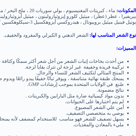
المكونات:
ماء ، كبريتات المغنيس
بيريفيرا ، عطر (عطر) ، ميثيل كلورو إيزوثيازولينون ، ميثيل أيزوثيازولين
بوتيل فينيل ميثيل بروبيونال ، هيدروكسي أيزوهكسيل 3-سيكلوهكسين كربونات ، ألفا إيزوميثيل أيونون ، هيدروكسي سيترونيلال
نوع الشعر المناسب لها:
الشعر الدهني و الكيرلي والمفرود والخفيف.
المميزات:
من أحدث بخاخات إنبات الشعر من أجل شعر أكثر سمكًا وكثافة في 60 ثان
تركيبة فريدة وخفيفة غير لزجة لن تترك بقايا لزجة.
المنتج المثالي لتكثيف الشعر للنساء والرجال.
يمنحك طبقة نهائية متناسقة ، ويوفر ثباتًا خفيفًا يبدو رائعًا ويدوم 
صُنع في الولايات المتحدة بموجب إرشادات GMP.
نتائج مضمونة.
بدون مواد كيميائية ضارة مثل البارابين والكبريتات .
لم يتم اختبارها على الحيوانات.
أمن علي الشعر المصبوغ.
يوصي به متخصصي التصفيف.
يسهل تصفيف للشعر فهو مناسب للاستخدام كمصفف لأنه يمنحك ثباتًا
مليء بالمعادن والمغذيات.