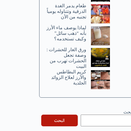
طعام يدمر الغدة
الدرقية وتتناوله يومياً
تجنبه من الأن
لماذا يوصف ماء الأرز
بأنه “ذهب سائل”
وكيف تستخدمه؟
ورق الغار للحشرات :
وصفة تجعل
الحشرات تهرب من
البيت
كريم البطاطس
والأرز لعلاج الزوائد
الجلدية
بحث
البحث