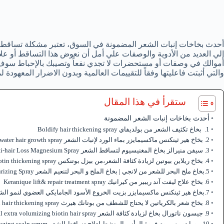
أحدث بخاخات إنبات الشعر المضمونة في السوق، تعتبر مشكلة تساقط ال
إلي العديد من الأدوية والوصفات علي أمل أن نعوض هذا التساقط أو ع
أموالك في وصفات أو مستحضرات لا تجدي نفعاً وتصيبك بالإحباط سوف 
والتي أثبتت فاعليتها وفقاً للتقييمات العالمية وبدون الاضرار المعهودة 
ستقرأ في هذا المقال
أحدث بخاخات إنبات الشعر المضمونة
1. بخاخ تكثيف الشعر من بولديفاي Boldify hair thickening spray
2. بخاخ هير ثينكنس ماكسيمايزر بماء الورد لإنبات الشعر Hair Thickness Maximizer rice water hair growth spray
3. سيفن منيرالز بخاخ المغنيسيوم لتساقط الشعر Seven Minerals Anti-hair Loss Magnesium Spray
4. بخاخ ريلاين بيوتين لزيادة كثافة الشعر،من بيزل بوتنكس Paisle Botanics reline biotin thickening spray
5.بخاخ ملح البحر للشعر من لانجي | بخاخ الملح و البحر لتنعيم الشعر A L’ANGE HAIR Sea Salt Spray for Hair | Salt and Sea Hair Texturizing Spray
6. بخاخ علاج ليفت آند ريبير من كيرانيك Keranique lift& repair treatment spray
7.بخاخ هير ثينكنس ماكسيمايزر بزيت الخروع الأسود الجامايكي العضوي لنمو الشعر Hair Thickness Maximizer jamaican castor oil spray
8. بخاخ شعر بالكرياتين لا يحتاج للشطف من بوتانك هيرث Botanic Hearth keratin hair thickening spray
9. جيسون ناتورال بخاخ لزيادة كثافة الشعر Jason Natural extra volumizing biotin hair spray
10. بورا دور سيروم فروة الرأس المنشط لعلاج تساقط الشعر Pura D’or hair thickening therapy energyzing scalp serum