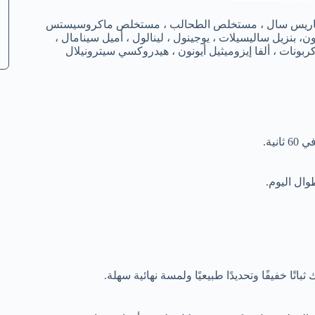
يوم ، بولي سوربات 20 ، ملح البحر / ماريس سال ، مستخلص الطحالب ، مستخلص ماكروسيستس
ون، بنزيل ساليسيلات ، يوجينول ، لينالول ، أميل سينامال ،
ية.
طوال اليوم.
 خفيفًا وتحديدًا طبيعيًا ولمسة نهائية سهلة.