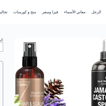
الرجل
معاني الأسماء
فيزا وسفر
منح و كورسات
تحالي
ال