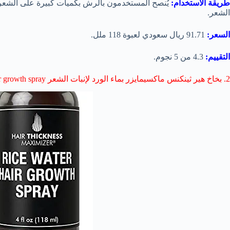
طريقة الاستخدام:
يُنصح المستخدمون بالرش بكميات كبيرة على الشع
الشعر.
السعر:
91.71 ريال سعودي لعبوة 118 ملل.
التقييم:
4.3 من 5 نجوم.
2.
بخاخ هير ثينكنس ماكسيمايزر بماء الورد لإنبات الشعر Hair Thickness Maximizer rice water hair growth spray