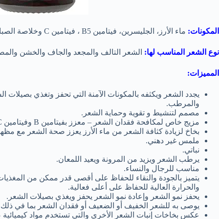
المكونات:
ماء الأرز، الجليسرين، فيتامين B5 ، فيتامين C وخلاصة الصبار.
نوع الشعر المناسب لها:
الشعر التالف والمجعد والجاف والخشن والمص
المميزات:
يجدد الشعر ويكثفه بالمكونات الآمنة التي تحفز وتغذي بصيلات 
والمرطب.
مصمم لتنشيط و
تقوية وحماية الشعر.
مزيج خاص لمكافحة فقدان الشعر – معزز بفيتامين B وفيتامين C وخلاصة الصبار وغيرها.
بخاخ لزيادة كثافة الشعر من ماء الأرز يعزز صحة الشعر مع م
ملمس غير دهني.
نباتي.
يرطب الشعر ويزيد من المرونة ويعيد اللمعان.
مناسب للرجال والنساء.
يتميز بالجودة والنقاء للحفاظ على أقصى قدر ممكن من المغذيات فإ
والحرارة العالية للحفاظ على أعلى فعالية.
يحفز نمو الشعر وإعادة نمو الشعر يحفز ويغذي بصيلات الشعر.
يوصى به للشعر الخفيف أو الضعيف أو فقدان الشعر بما في ذلك 
عكس بخاخات إنبات الشعر الأخري والتي تستخدم مواد كيميائية ضا