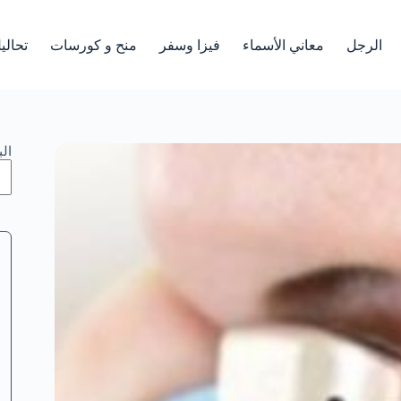
الرجل
معاني الأسماء
فيزا وسفر
منح و كورسات
تحالي
ال