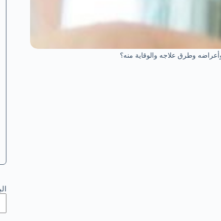
 وأعراضه وطرق علاجه والوقاية منه؟
ال