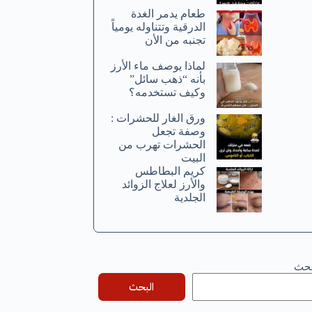
طعام يدمر الغدة
الدرقية وتتناوله يومياً
تجنبه من الأن
لماذا يوصف ماء الأرز
بأنه “ذهب سائل”
وكيف تستخدمه؟
ورق الغار للحشرات :
وصفة تجعل
الحشرات تهرب من
البيت
كريم البطاطس
والأرز لعلاج الزوائد
الجلدية
بحث
البحث