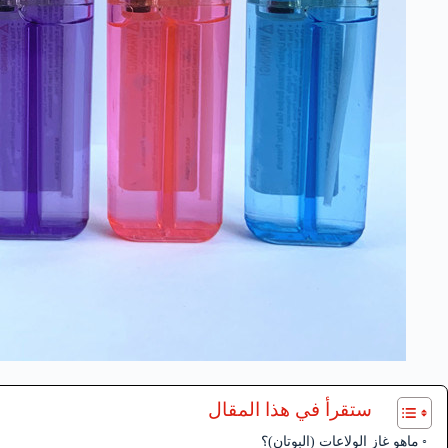
ستقرأ في هذا المقال
ماهو غاز الولاعات (البوتان)؟