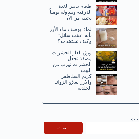
طعام يدمر الغدة
الدرقية وتتناوله يومياً
تجنبه من الأن
لماذا يوصف ماء الأرز
بأنه “ذهب سائل”
وكيف تستخدمه؟
ورق الغار للحشرات :
وصفة تجعل
الحشرات تهرب من
البيت
كريم البطاطس
والأرز لعلاج الزوائد
الجلدية
بحث
البحث