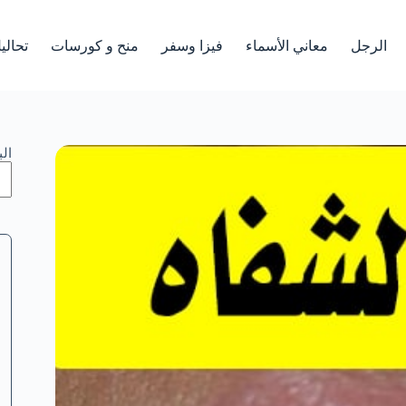
الرجل
معاني الأسماء
فيزا وسفر
منح و كورسات
تحالي
ال