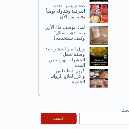
طعام يدمر الغدة
الدرقية وتتناوله يومياً
تجنبه من الأن
لماذا يوصف ماء الأرز
بأنه “ذهب سائل”
وكيف تستخدمه؟
ورق الغار للحشرات :
وصفة تجعل
الحشرات تهرب من
البيت
كريم البطاطس
والأرز لعلاج الزوائد
الجلدية
بحث
البحث