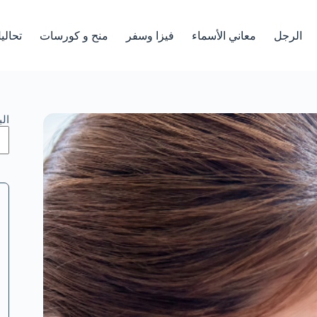
الرجل
معاني الأسماء
فيزا وسفر
منح و كورسات
تحالي
ال