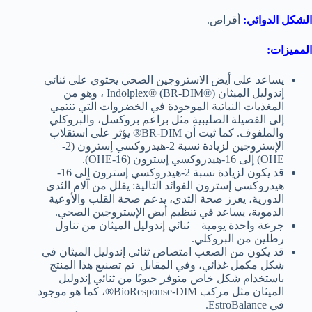
الشكل الدوائي:
أقراص.
المميزات:
يساعد على أيض الاستروجين الصحي يحتوي على ثنائي
إندوليل الميثان Indolplex® (BR-DIM®) ، وهو من
المغذيات النباتية الموجودة في الخضروات التي تنتمي
إلى الفصيلة الصليبية مثل براعم بروكسل، والبروكلي
والملفوف. كما ثبت أن BR-DIM® يؤثر على استقلاب
الإستروجين لزيادة نسبة 2-هيدروكسي إسترون (2-
OHE) إلى 16-هيدروكسي إسترون (16-OHE).
قد يكون لزيادة نسبة 2-هيدروكسي إسترون إلى 16-
هيدروكسي إسترون الفوائد التالية: يقلل من آلام الثدي
الدورية، يعزز صحة الثدي، يدعم صحة القلب والأوعية
الدموية، يساعد في تنظيم أيض الإستروجين الصحي.
جرعة واحدة يومية = ثنائي إندوليل الميثان من تناول
رطلين من البروكلي.
قد يكون من الصعب امتصاص ثنائي إندوليل الميثان في
شكل مكمل غذائي، وفي المقابل تم تصنيع هذا المنتج
باستخدام شكل خاص متوفر حيويًا من ثنائي إندوليل
الميثان مثل مركب BioResponse-DIM®، كما هو موجود
في EstroBalance.