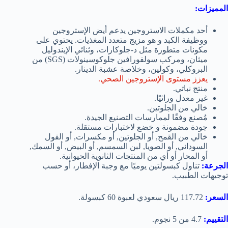
المميزات:
أحد مكملات الاستروجين يدعم أيض الإستروجين
ووظيفة الكبد و هو مزيج متعدد المغذيات. يحتوي على
مكونات متطورة مثل د-جلوكارات، وثنائي الإيندوليل
ميثان، ومركب سولفورافين جلوكوسينولات (SGS) من
البروكلي، وكولين، وخلاصة عشبة الدينار.
يعزز مستوى الإستروجين الصحي.
منتج نباتي.
غير معدل وراثيًا.
خالي من الجلوتين.
مُصنع وفقًا لممارسات التصنيع الجيدة.
جودة مضمونة و خضع لاختبارات مستقلة.
خالي من القمح, أو الجلوتين, أو مكسرات, أو الفول
السوداني, أو الصويا, لبن السمسم, أو البيض, أو السمك,
أو المحار أو أي من المنتجات الثانوية الحيوانية.
الجرعة:
تناول كبسولتين يوميًا مع وجبة الإفطار، أو حسب
توجيهات الطبيب.
السعر:
117.72 ريال سعودي لعبوة 60 كبسولة.
التقييم:
4.7 من 5 نجوم.