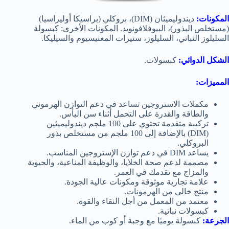
المكونات:
ديندوليميثان (DIM)، بروكلي (براسيكا أوليراسيا)
(مستخلص البذور)، البيوفلافونويد. المكونات الأخرى: كبسولة
السليلوز النباتي، السليلوز، ستيرات المغنيسيوم والسيليكا.
الشكل الدوائي:
كبسولات.
المميزات:
مكملات الاستروجين تساعد في دعم التوازن الهرموني
والطاقة والقدرة على التحمل أثناء سن اليأس.
تركيبة متقدمة تحتوي على 100 ملجم ديندوليميثين
(DIM) بالإضافة إلى 100 ملجم من مستخلص بذور
البروكلي.
يساعد DIM في دعم توازن الإستروجين المناسب.
مصممة لدعم صحة الخلايا، والوظيفة المناعية، والحيوية
والمزاج مع تقدمك في العمر.
علامة تجارية موثوقة ومكونات عالية الجودة.
منتج خالي من الهرمونات.
معتمد من المعمل من أجل النقاء والقوة.
كبسولات نباتية.
الجرعة:
كبسولة يوميًا مع وجبة أو كوب من الماء.