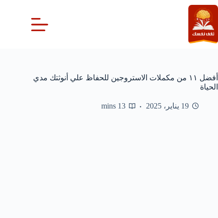
لتجاوز
لى
لمحتوى
أفضل ١١ من مكملات الاستروجين للحفاظ علي أنوثتك مدي
الحياة
19 يناير، 2025
13 mins