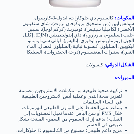
المكونات:
كالسيوم دي جلوكارات، اندول-3-كاربينول،
سولفورابين (من مسحوق بروكوفان بروت)، شاي سنفينون
الأخضر (الكاميليا سينيس)، توميريك (كركم لوجا)، سلبين
حليب (سيليبوم، مارتاروم)، داي إندوليتيميثين (DIM)، إكليل
الجبل (روزمارينوس أوفيزي. إناليس)، ليالي سي-أو-ماتو
ليكوبين، السليلوز، كبسولة نباتية (السليلوز المعدل، الماء
النقي)، ستيرات المغنيسيوم (درجة الخضروات)، السيليكا.
الشكل الدوائي:
كبسولات.
المميزات:
تركيبة صحية طبيعية من مكملات الاستروجين مصممة
لتعزيز صحة الثدي وعملية أيض الاستروجين الطبيعية
في النساء السليمات.
يساعد على الحفاظ على التوازن الطبيعي للهرمونات
خلال PMS أو سن اليأس عندما تميل المستويات إلى
التقلب ؛ يدعم إزالة السموم من السموم المنتجة بشكل
طبيعي في الجسم
مزيج داعم طبيعي؛ مصنوع من الكالسيوم D-جلوكارات،