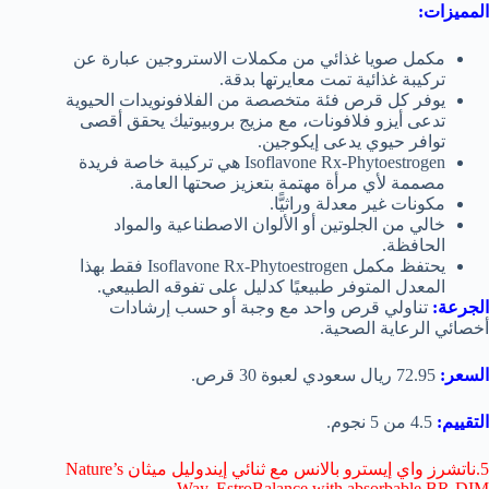
المميزات:
مكمل صويا غذائي من مكملات الاستروجين عبارة عن
تركيبة غذائية تمت معايرتها بدقة.
يوفر كل قرص فئة متخصصة من الفلافونويدات الحيوية
تدعى أيزو فلافونات، مع مزيج بروبيوتيك يحقق أقصى
توافر حيوي يدعى إيكوجين.
Isoflavone Rx-Phytoestrogen هي تركيبة خاصة فريدة
مصممة لأي مرأة مهتمة بتعزيز صحتها العامة.
مكونات غير معدلة وراثيًّا.
خالي من الجلوتين أو الألوان الاصطناعية والمواد
الحافظة.
يحتفظ مكمل Isoflavone Rx-Phytoestrogen فقط بهذا
المعدل المتوفر طبيعيًا كدليل على تفوقه الطبيعي.
الجرعة:
تناولي قرص واحد مع وجبة أو حسب إرشادات
أخصائي الرعاية الصحية.
السعر:
72.95 ريال سعودي لعبوة 30 قرص.
التقييم:
4.5 من 5 نجوم.
5.ناتشرز واي إيسترو بالانس مع ثنائي إيندوليل ميثان Nature’s
Way, EstroBalance with absorbable BR-DIM