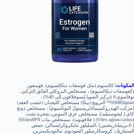
المكونات:
كالسيوم (مثل فوسفات ديكالسيوم)، فوسفور
(كفوسفات ديكالسيوم) ، مستخلص البروكلي الفائق التركيز،
نوفاسوي® (تركيز الصويا إيسوفلافون إلى 40%) ،
HMRlignan™ النرويج (بيكا) مستخلص الليجنان (خشب العقد)
[مركب الهيدروكسيماتايريسينول البوتاسيوم] ، مستخلص دونج
كاي [ ليجوستيليد]، مستخلص عرق السوس، شجرة تشت
(Vitex agnus-castus) [ فلافونويد]، مستخلص نبات Estro8PN®
[ 8-برينيلنارينجنين] ،السليلوز مايكروكرايستالن، حمض
الستياريك، كروسكارميلوز الصوديوم، مالتوديكسترين،