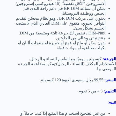
الاستروجين “الأقل تفضيلاً” (16-هيدروكسي إستروجين).
يمكن أن يساعد BR-DIM في دعم راحة الثدي قبل
الحيض ووظيفة البروستاتا.
يحتوي على مركب BR-DIM ، وهو نظام محسّن لتقديم
التوافر الحيوي، متفوق على DIM العادي الذي لا يمتصه
الجسم بشكل سيئ.
DIM-Plus ، نضمن لك جرعة ثابتة ومتسقة من DIM.
منتج نباتي وخالي من الجلوتين.
بدون سكر أو ملح أو قمح أو خميرة أو منتجات ألبان أو
نكهات صناعية أو مواد حافظة.
الجرعة:
كبسولتين يوميًا مع الطعام للنساء و الرجال،
للاستخدام المكثف (للنساء / الرجال):يمكن مضاعفة الجرعة
الموصى بها.
السعر:
99.55 ريال سعودي لعبوة 120 كبسولة.
التقييم:
4.5 من 5 نجوم.
تنبيه:
من غير الصحيح استخدام هذا المنتج إذا كنت حاملاً أو