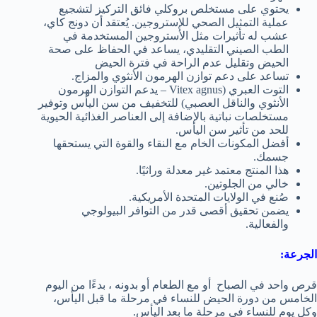
يحتوي على مستخلص بروكلي فائق التركيز لتشجيع
عملية التمثيل الصحي للإستروجين. يُعتقد أن دونج كاي،
عشب له تأثيرات مثل الأستروجين المستخدمة في
الطب الصيني التقليدي، يساعد في الحفاظ على صحة
الحيض وتقليل عدم الراحة في فترة الحيض
تساعد على دعم توازن الهرمون الأنثوي والمزاج.
التوت العبري (Vitex agnus – يدعم التوازن الهرمون
الأنثوي والناقل العصبي) للتخفيف من سن اليأس وتوفير
مستخلصات نباتية بالإضافة إلى العناصر الغذائية الحيوية
للحد من تأثير سن اليأس.
أفضل المكونات الخام مع النقاء والقوة التي يستحقها
جسمك.
هذا المنتج معتمد غير معدلة وراثيًا.
خالي من الجلوتين.
صُنع في الولايات المتحدة الأمريكية.
يضمن تحقيق أقصى قدر من التوافر البيولوجي
والفعالية.
الجرعة:
قرص واحد في الصباح أو مع الطعام أو بدونه ، بدءًا من اليوم
الخامس من دورة الحيض للنساء في مرحلة ما قبل اليأس،
وكل يوم للنساء في مرحلة ما بعد اليأس.