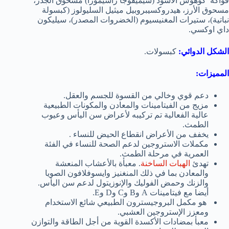
فواكه كوهوش الأسود (سيميفوجا راسيموزا) مسحوق الجذر،
مسحوق الأرز، هيدروكسيبروبيل ميثيل السليولوز (كبسولة
نباتية)، ستيرات المغنيسيوم (الخضروات المصدر)، سيليكون
داي اوكسي.
الشكل الدوائي:
كبسولات.
المميزات:
دعم قوي وخالي من القسوة للجسم والعقل.
مزيج من الفيتامينات والمعادن والمكونات الطبيعية
عالية الفعالية تم تركيبه لأعراض سن اليأس وعيوب
الطمث.
يخفف من الأعراض انقطاع الحيض للنساء .
مكملات الاستروجين لدعم الصحة للنساء في الفئة
العمرية في مرحلة الطمث.
تهدئ
الهبات الساخنة
. معبأة بالأعشاب المنعشة
والمعادن بما في ذلك المنغنيز وايسوفلافون الصويا
والزنك وحمض الفوليك والإنوزيتول لدعم سن اليأس.
أيضا مع فيتامينات A وB وC وD وE.
هو مكمل البروجيسترون الطبيعي شائع الاستخدام
ومعزز الإستروجين العشبي.
معبأ بمضادات الأكسدة القوية من أجل الطاقة والتوازن