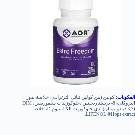
المكونات:
كولين (من كولين ثنائي الترترات)، خلاصة بذور
البروكلي، 8- برينيلناريجينين ،جلوكوزينات سلفوريفين، DIM
(3,3 ديندوليمثان)، دي جلوكوريت الكالسيوم D، خلاصة
LIFENOL ®Hops extract.