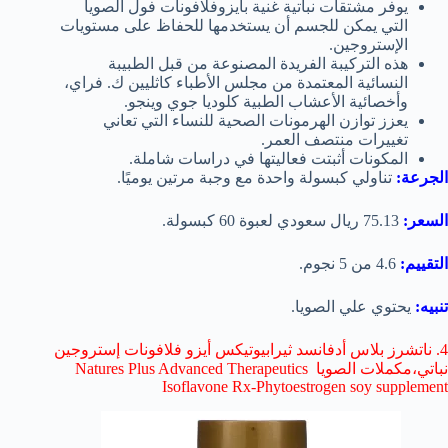
يوفر مشتقات نباتية غنية بأيزوفلافونات فول الصويا
التي يمكن للجسم أن يستخدمها للحفاظ على مستويات
الإستروجين.
هذه التركيبة الفريدة المصنوعة من قبل الطبيبة
النسائية المعتمدة من مجلس الأطباء كاثليين ك. فراي،
وأخصائية الأعشاب الطبية كلوديا جوي وينجو.
يعزز توازن الهرمونات الصحية للنساء التي تعاني
تغييرات منتصف العمر.
المكونات أثبتت فعاليتها في دراسات شاملة.
الجرعة:
تناولي كبسولة واحدة مع وجبة مرتين يوميًا.
السعر:
75.13 ريال سعودي لعبوة 60 كبسولة.
التقييم:
4.6 من 5 نجوم.
تنبيه:
يحتوي علي الصويا.
4. ناتشرز بلاس أدفانسد ثيرابيوتيكس أيزو فلافونات إستروجين
نباتي،مكملات الصويا Natures Plus Advanced Therapeutics
Isoflavone Rx-Phytoestrogen soy supplement