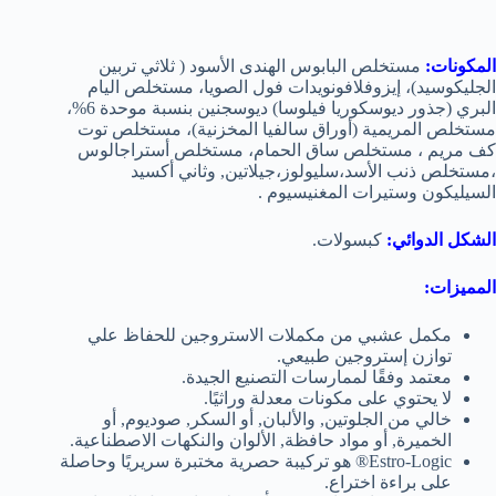
المكونات:
مستخلص البابوس الهندى الأسود ( ثلاثي تربين
الجليكوسيد)، إيزوفلافونويدات فول الصويا، مستخلص اليام
البري (جذور ديوسكوريا فيلوسا) ديوسجنين بنسبة موحدة 6%،
مستخلص المريمية (أوراق سالفيا المخزنية)، مستخلص توت
كف مريم ، مستخلص ساق الحمام، مستخلص أستراجالوس
،مستخلص ذنب الأسد،سليولوز،جيلاتين, وثاني أكسيد
السيليكون وستيرات المغنيسيوم .
الشكل الدوائي:
كبسولات.
المميزات:
مكمل عشبي من مكملات الاستروجين للحفاظ علي
توازن إستروجين طبيعي.
معتمد وفقًا لممارسات التصنيع الجيدة.
لا يحتوي على مكونات معدلة وراثيًا.
خالي من الجلوتين, والألبان, أو السكر, صوديوم, أو
الخميرة, أو مواد حافظة, الألوان والنكهات الاصطناعية.
Estro-Logic® هو تركيبة حصرية مختبرة سريريًا وحاصلة
على براءة اختراع.