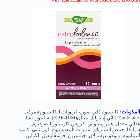
المكونات:
كالسيوم (في صورة كربونات الكالسيوم)،مركب
Indolplex® ثنائي إيندوليل ميثان(BR-DIM®) ،سليلوز, نشا
غذائي معدل, هيبروميلوس, كروس كارميلوز الصوديوم,
سيليكا, حمض الستريك, ستيرات المغنيسيوم, لون ثاني أكسيد
التيتانيوم, وتوكوفيرسولان, جيلسرين, فوسفاتيديل الكولين.