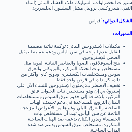
ستيرات الخضراوات، السيليكا، طلاء الغشاء المائي (الماء
النقي، هيدروكسي بروبيل ميثيل السليلوز، الجلسرين).
الشكل الدوائي:
أقراص.
المميزات:
مكملات الاستروجين النباتي؛ تركيبة نباتية مصممة
لتقليل عدم الراحة في سن اليأس ودعم عملية التمثيل
الصحي للإستروجين.
ينتج أيسوفلافون الصويا والعناصر النباتية القوية مثل
مستخلص نبات الحنكة المركز، والبروكلي والعرق
سوس ومستخلصات الكستبيري ودونج كاي وأكثر من
ذلك، كل ذلك في قرص واحد فقط.
تخفيف الاضطراب: يحتوي الإستروجين للنساء الآن على
إسترو8 بي إن وهو مستخلص نبات الحنوات فائق
التركيز، بالإضافة إلى جذور عرق السوس ومستخلصات
اللينان النرويج للمساعدة في دعم تخفيف الهبات
الساخنة والتعرق الليلي وغيرها من الأعراض المزعجة
الناتجة عن سن اليأس. ثبت أن مستخلص نبات
الخنفساء وبذور الكتان يدعمه ضد الهبات الساخنة
المتكررة. مستخلص عرق السوس يدعم ضد شدة
الهزات الساخنة.