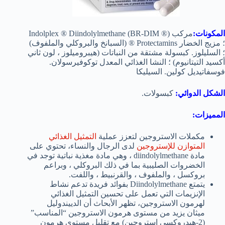
المكونات:
مركب Indolplex ® Diindolylmethane (BR-DIM ®)
؛ مزيج الخضار Protectamins ® (السبانخ والبروكلي والملفوف)
؛ السليلوز. كبسولة مشتقة من النباتات (هيبروميلوز ، لون ثاني
أكسيد التيتانيوم) ؛ النشا الغذائي المعدل توكوفيرسولان.
فوسفاتيديل كولين. السيليكا
الشكل الدوائي:
كبسولات.
المميزات:
مكملات الاستروجين لتعزز عملية
التمثيل الغذائي
المتوازن للإستروجين
لدى الرجال والنساء، تحتوي على
مادة diindolylmethane ، وهي مادة مغذية نباتية توجد في
الخضروات الصليبية بما في ذلك البروكلي ، وبراعم
بروكسل ، والملفوف ، والقرنبيط ، واللفت.
يتمتع Diindolylmethane بفوائد فريدة تدعم نشاط
الإنزيمات التي تعمل على تحسين التمثيل الغذائي
لهرمون الاستروجين، تظهر الأبحاث أن الدييندوليل
ميثان يزيد من مستوى هرمون الاستروجين “المناسب”
(2-هيدروكسي إستروجين) مع تقليل مستوى هرمون