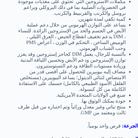
مكملات الاستروجين التي ت
حتوي على مغذيات موجودة
في الخضروات الصليبة بما في ذلك البروكلي وبراعم
بروسل والكرنب والقرنبيط والكرنب.
كمية تكفي لمدة شهرين.
يساعد على التوازن الهرموني من خلال دعم عملية
الأيض في الجسم والحد من الإستروجين الزائدة. للنساء
، DIM يدعم تخفيف انقطاع الحيض ، العرق الليلي ،
الوميض الساخن ، التحكم في الوزن ، أعراض PMS
وحب الشباب الهرموني.
بالنسبة للرجال، يعمل DIM كحاجز إستروجين وقد يعزز
توازن الإستروجين ودعم الأيض وتحسين اللياقة البدنية
وزيادة مستويات الطاقة ودعم التستوستيرون.
مضاف إليه بيوبيرين للحصول على أقصى قدر من
الامتصاص لثنائي الديتول؛ يساعد البيوبيرين (مستخلص
الفلفل الأسود الطبيعي بالكامل) جسمك على الاستفادة
الكاملة من كل كبسولة.
صنع في الولايات المتحدة الأمريكية.
جودة يمكنك الوثوق بها.
منتج نباتي وغير معدل وراثياً وتم اختباره من قبل طرف
ثالث ومعتمد من GMP.
الجرعة:
قرص واحد يومياً.