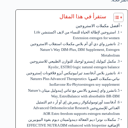
ستقرأ في هذا المقال
أفضل مكملات الاستروجين
1. استروجين لإطالة الحياة للنساء من لايف اكستنشن Life
Extension estrogen for women
2. ناتشرز واي دي أي أم بلاس مكملات استقلاب الاستروجين
Nature’s Way DIM-Plus, DIM Supplement, Estrogen
Metabolism
3. مكمل كيوليك إيسترو لوجيك للتوازن الطبيعي للاستروجين
Kyolic, ESTRO logic natural estrogen balance
4. ناتشرز بلاس أدفانسد ثيرابيوتيكس أيزو فلافونات إستروجين
نباتي،مكملات الصويا Natures Plus Advanced Therapeutics
Isoflavone Rx-Phytoestrogen soy supplement
5.ناتشرز واي إيسترو بالانس مع ثنائي إيندوليل ميثان Nature’s
Way, EstroBalance with absorbable BR-DIM
6. أدفانسد أورثوموليكولار ريسرش إي أو آر دعم التمثيل
الغذائي للإستروجين Advanced Orthomolecular Research
AOR Estro freedom supports estrogen metabolism
7. مكملات نوترا ديم الفعالة ديندولميثان ديوم بقوة البيوبيرين
الإضافية EFFECTIVE NUTRA DIM enhanced with bioperine