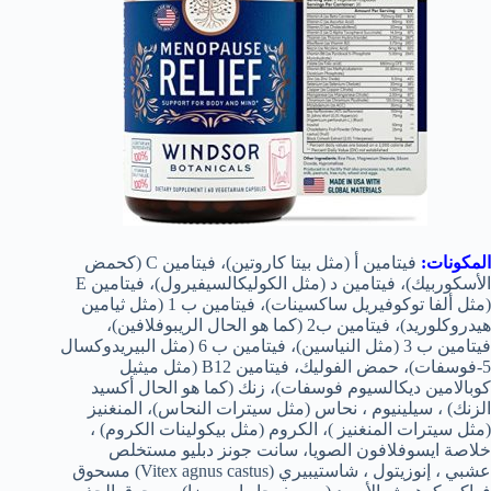
المكونات:
فيتامين أ (مثل بيتا كاروتين)، فيتامين C (كحمض
الأسكوربيك)، فيتامين د (مثل الكوليكالسيفيرول)، فيتامين E
(مثل ألفا توكوفيريل ساكسينات)، فيتامين ب 1 (مثل ثيامين
هيدروكلوريد)، فيتامين ب2 (كما هو الحال الريبوفلافين)،
فيتامين ب 3 (مثل النياسين)، فيتامين ب 6 (مثل البيريدوكسال
5-فوسفات)، حمض الفوليك، فيتامين B12 (مثل ميثيل
كوبالامين ديكالسيوم فوسفات)، زنك (كما هو الحال أكسيد
الزنك) ، سيلينيوم ، نحاس (مثل سيترات النحاس)، المنغنيز
(مثل سيترات المنغنيز )، الكروم (مثل بيكولينات الكروم) ،
خلاصة ايسوفلافون الصويا، سانت جونز دبليو مستخلص
عشبي ، إنوزيتول ، شاستيبيري (Vitex agnus castus) مسحوق