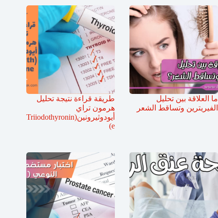
ما العلاقة بين تحليل
طريقة قراءة نتيجة تحليل
الفيريترين وتساقط الشعر
هرمون تراي
أيودوثيرونين(Triiodothyronin
e)