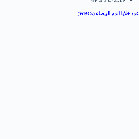
الإناث: 35.5-44.9%
عدد خلايا الدم البيضاء (WBCs)