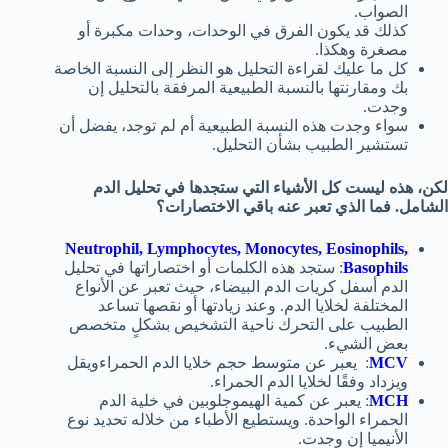
الصواب.
كذلك قد يكون الفرق في الوحدات، وحدات مكبرة أو
مصغرة وهكذا.
كل ما عليك لقراءة التحليل هو النظر إلى النسبة الخاصة
بك ومقارنتها بالنسبة الطبيعية المرفقة بالتحليل إن
وجدت.
سواء وجدت هذه النسبة الطبيعية أم لم توجد، يفضل أن
تستشير الطبيب بشأن التحليل.
لكن، هذه ليست كل الأشياء التي ستجدها في تحليل الدم
الشامل. فما الذي تعبر عنه باقي الاختصارات؟
Neutrophil, Lymphocytes, Monocytes, Eosinophils,
Basophils
: ستجد هذه الكلمات أو اختصاراتها في تحليل
الدم أسفل كريات الدم البيضاء، حيث تعبر عن الأنواع
المختلفة لخلايا الدم. وعند زيادتها أو نقصها تساعد
الطبيب على التحرك ناحية التشخيص بشكلٍ متخصص
بعض الشيء.
MCV
: يعبر عن متوسط حجم خلايا الدم الحمراءويقل
ويزداد وفقًا لخلايا الدم الحمراء.
MCH
: يعبر عن كمية الهيموجلوبين في خلية الدم
الحمراء الواحدة. ويستطيع الأطباء من خلاله تحديد نوع
الأنيميا إن وجدت.