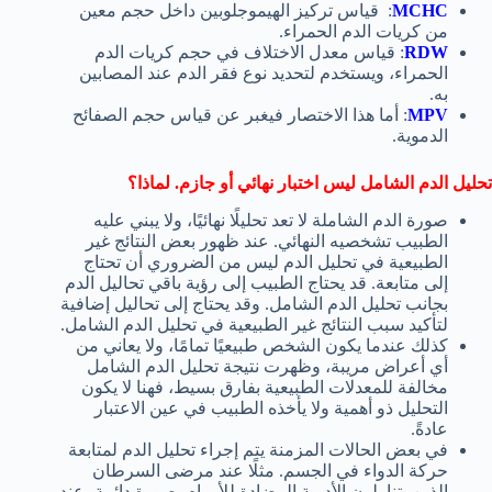
MCHC
: قياس تركيز الهيموجلوبين داخل حجم معين
من كريات الدم الحمراء.
RDW
: قياس معدل الاختلاف في حجم كريات الدم
الحمراء، ويستخدم لتحديد نوع فقر الدم عند المصابين
به.
MPV
: أما هذا الاختصار فيغبر عن قياس حجم الصفائح
الدموية.
تحليل الدم الشامل ليس اختبار نهائي أو جازم. لماذا؟
صورة الدم الشاملة لا تعد تحليلًا نهائيًا، ولا يبني عليه
الطبيب تشخصيه النهائي. عند ظهور بعض النتائج غير
الطبيعية في تحليل الدم ليس من الضروري أن تحتاج
إلى متابعة. قد يحتاج الطبيب إلى رؤية باقي تحاليل الدم
بجانب تحليل الدم الشامل. وقد يحتاج إلى تحاليل إضافية
لتأكيد سبب النتائج غير الطبيعية في تحليل الدم الشامل.
كذلك عندما يكون الشخص طبيعيًا تمامًا، ولا يعاني من
أي أعراض مريبة، وظهرت نتيجة تحليل الدم الشامل
مخالفة للمعدلات الطبيعية بفارق بسيط، فهنا لا يكون
التحليل ذو أهمية ولا يأخذه الطبيب في عين الاعتبار
عادةً.
في بعض الحالات المزمنة يتم إجراء تحليل الدم لمتابعة
حركة الدواء في الجسم. مثلًا عند مرضى السرطان
الذين يتناولون الأدوية المضادة للأورام بصورة دائمة، عند