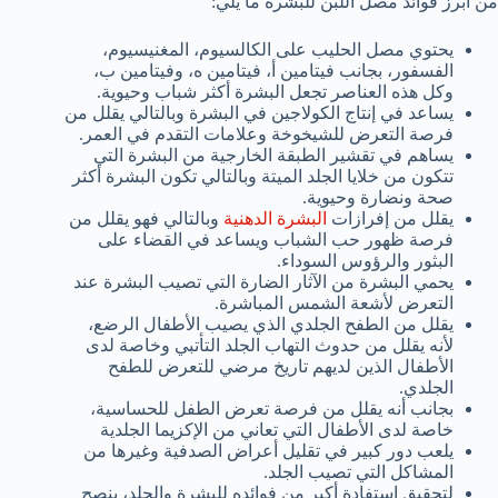
من أبرز فوائد مصل اللبن للبشرة ما يلي:
يحتوي مصل الحليب على الكالسيوم، المغنيسيوم،
الفسفور، بجانب فيتامين أ، فيتامين ه، وفيتامين ب،
وكل هذه العناصر تجعل البشرة أكثر شباب وحيوية.
يساعد في إنتاج الكولاجين في البشرة وبالتالي يقلل من
فرصة التعرض للشيخوخة وعلامات التقدم في العمر.
يساهم في تقشير الطبقة الخارجية من البشرة التي
تتكون من خلايا الجلد الميتة وبالتالي تكون البشرة أكثر
صحة ونضارة وحيوية.
يقلل من إفرازات
البشرة الدهنية
وبالتالي فهو يقلل من
فرصة ظهور حب الشباب ويساعد في القضاء على
البثور والرؤوس السوداء.
يحمي البشرة من الآثار الضارة التي تصيب البشرة عند
التعرض لأشعة الشمس المباشرة.
يقلل من الطفح الجلدي الذي يصيب الأطفال الرضع،
لأنه يقلل من حدوث التهاب الجلد التأتبي وخاصة لدى
الأطفال الذين لديهم تاريخ مرضي للتعرض للطفح
الجلدي.
بجانب أنه يقلل من فرصة تعرض الطفل للحساسية،
خاصة لدى الأطفال التي تعاني من الإكزيما الجلدية
يلعب دور كبير في تقليل أعراض الصدفية وغيرها من
المشاكل التي تصيب الجلد.
لتحقيق استفادة أكبر من فوائده للبشرة والجلد، ينصح