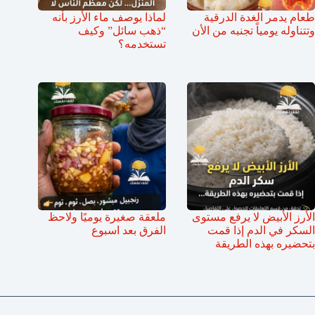
طعام يدمر الغدة الدرقية
لماذا يوصف ماء الأرز بأنه
وتتناوله يومياً تجنبه من الأن
“ذهب سائل” وكيف
تستخدمه؟
الأرز الأبيض لا يرفع مستوى
ملعقة صغيرة يوميًا ولاحظ
السكر في الدم إذا قمت
الفرق بعد اسبوع
بتحضيره بهذه الطريقة