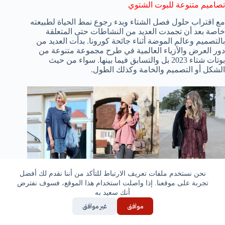
تصاميم متنوعة للبوت الشتوي
مع اقتراب حلول فصل الشتاء وبدء رجوع نمط الحياة لطبيعته
خاصة بعد أن تجمدت العديد من النشاطات حتى المتعلقة
بالتصميم وعالم الموضة أثناء جائحة كورونا. بدأت العديد من
دور العرض والأزياء العالمية في طرح مجموعة متنوعة من
بوتات شتاء 2023 بل والتسابق فيما بينها. سواء من حيث
الشكل أو التصميم والخامة وكذلك الطول.
نحن نستخدم ملفات تعريف الارتباط للتأكد من أننا نقدم لك أفضل
تجربة على موقعنا. إذا واصلت استخدام هذا الموقع، فسوف نفترض
أنك سعيد به
موافق
غير موافق
فعلى سبيل المثال قامت دار سيرجيو روسي بطرح مجموعة
من تصاميم البوتات الطويلة أو متناهية الطول كما ذكرناها