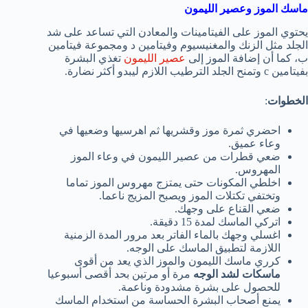
ماسك الموز وعصير الليمون
يحتوي الموز على الفيتامينات والمعادن التي تساعد على شد
الجلد مثل الزنك والمغنيسيوم وفيتامين د ومجموعة فيتامين
ب، كما أن إضافة الموز إلى
عصير الليمون
تغذي البشرة
بفيتامين c وتمنح الجلد الترطيب اللازم ليبدو أكثر نضارة.
الخطوات
:
احضري ثمرة موز وقشريها ثم اهرسيها وضعيها في
وعاء عميق.
ضعي قطرات من عصير الليمون في وعاء الموز
المهروس.
اخلطي المكونات حتى يمتزج مهروس الموز تماما
وتختفي تكتلات الموز ويصبح المزيج ناعما.
ضعي القناع على وجهك.
اتركي الماسك لمدة 15 دقيقة.
اغسلي وجهك بالماء الفاتر بعد مرور المدة الزمنية
اللازمة لتطبيق الماسك على الوجه.
كرري ماسك الليمون والموز الذي يعد من أقوى
ماسكات لشد الوجه
مرة أو مرتين بحد أقصى أسبوعيا
للحصول على بشرة مشدودة وناعمة.
يمنع أصحاب البشرة الحساسة من استخدام الماسك