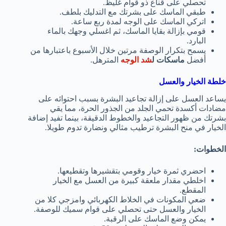
تحصلي على قناع ذو قوام غليظ.
طبقي الماسك على بشرتك مع التدليك بلطف.
اتركي الماسك على الوجه لمدة ربع ساعة.
قومي بإزالة بقايا الماسك، ثم اغسلي وجهك بالماء
البارد.
يسمح بتكرار الوصفة مرتين خلال الأسبوع باعتبارها من
أفضل
ماسكات ل
شد الوجه
المترهل.
خلطة الخيار والعسل
يساعد العسل على إزالة تجاعيد البشرة بسبب احتوائه على
مضادات أكسدة تحمي الجلد من الجذور الحرة، مما يقي
بشرتك من ظهور التجاعيد والخطوط الدقيقة، بينما تفيد إضافة
الخيار في منح البشرة ترطيب مثالي ونضارة تدوم طويلا.
الخطوات:
احضري ثمرة خيار وقومي بتقشيرها وتقطيعها.
اخلطي مقدار ملعقة كبيرة من العسل مع الخيار
المقطع.
ضعي المكونات في الخلاط الكهربائي وامزجي كلا من
الخيار والعسل حتى تحصلي على قوام سميك للوصفة.
يمكن وضع الماسك على الرقبة.