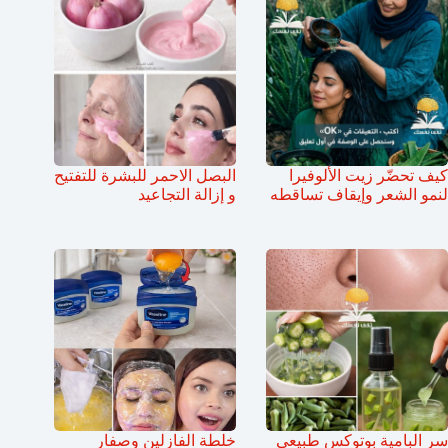
كيف تحضّر زيت الألوفيرا
البصل الاحمر للبشرة للتفتيح
لنمو الشعر وإيقاف تساقطه
و إزالة التجاعيد
سر البامية بوتوكس طبيعي
خلطة الفازلين وصفار