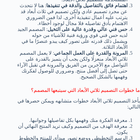
اهتمام فائق بالتفاصيل والدقة في تنفيذها
: هنا لا نتحدث
عن مجرد تصميم عادي ولكن تصميم في ثلاث أبعاد قد
يترتب عليه أعمال تنفيذية أخرى. لذا فمن الضروري
الاهتمام بأدق تفاصيله فلا مجال لوجود أخطاء.
حس فني عالي وقدرة عالية على التخيل
: المصمم الجيد
لديه حس فني قوي ورؤية فنية للأشياء من حوله
ويشمل ذلك قدرته على تصور كيف يبدو عنصرًا ما في
الأبعاد الثلاثة.
المرونة والقدرة على العمل الجماعي
: لا يعمل المصمم
ثلاثي الأبعاد منعزلًا ولكن يجب أن يتميز بالقدرة على
التواصل مع الآخرين من الفريق والمرونة في تقبل الآراء
حتى تصل إلى أفضل منتج. وضروري للوصول لفكرتك
وفهمها بالشكل الصحيح.
ما خطوات التصميم ثلاثي الأبعاد التي سيتبعها المصمم؟
يأخذ التصميم ثلاثي الأبعاد خطوات متشابهه ويمكن حصرها في
التالي:
معرفة الفكرة منك وفهمها بكل تفاصيلها وجوانبها.
معرفة الهدف من التصميم وكيف تريد المنتج النهائي أن
يكون.
الرسم التخطيطي ووضع تصور مبدأي للمنتج والخطوط