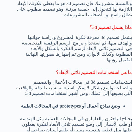
وبالنسبة لمشروعك فإن تصميم 3d هو ما يعطي فكرتك الأبعاد
اللازمة لها لتتحول إلى حقيقة مرئية. وهو تصميم مطلوب على
نطاق واسع بين أصحاب المشروعات.
ماذا يشمل تصميم 3d؟
يشمل تصميم 3d معرفة فكرة المشروع ودراسة جوانبها
والهدف منها، ثم استخدام برامج الرسم الرقمية المتخصصة
في التصميم ثلاثي الأبعاد لرسم الفكرة بالشكل والأبعاد
المطلوبة وكذلك الألوان، ومن ثم إظهارها بصورتها النهائية
لتكتمل رؤيتها.
ما هي استخدامات التصميم ثلاثي الأبعاد؟
استخدامات تصميم 3d في مجالات الأعمال والتصميم
والصناعة واسع بشكل لا يمكن استيعابه بسبب الدقة والواقعية
التي يضيفها إلى عملك. ومن أشهر استخدامات تصميم 3d:
وضع نماذج أعمال أو prototypes في المجالات الطبية
يحتاج الباحثون والعاملون في المجالات العملية مثل الهندسة
أو طب الأسنان إلى وضع تصميم ثلاثي الأبعاد لفكرة يعملون
عليها مثل قطعة هندسية معينة أو طقم أسنان صناعي أو