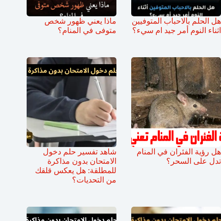
هل الحلم بالاحباب المتوفيين
ماذا يعني ظهور شخص
اثناء النوم أمر جيد ام سيء؟
متوفى في المنام؟
هل رؤية الفئران في المنام
شاهد تفسير حلم دخول
تدل على السحر؟
الامتحان بدون مذاكرة
للمطلقة: هل يعكس قلقك
من التحديات؟