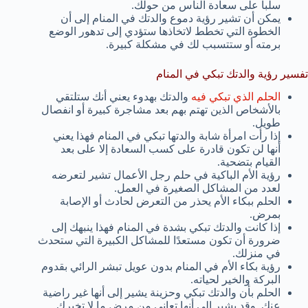
سلباً على سعادة الناس من حولك.
يمكن أن تشير رؤية دموع والدتك في المنام إلى أن
الخطوة التي تخطط لاتخاذها ستؤدي إلى تدهور الوضع
برمته أو ستتسبب لك في مشكلة كبيرة.
تفسير رؤية والدتك تبكي في المنام
الحلم الذي تبكي فيه
والدتك بهدوء يعني أنك ستلتقي
بالأشخاص الذين تهتم بهم بعد مشاجرة كبيرة أو انفصال
طويل.
إذا رأت امرأة شابة والدتها تبكي في المنام فهذا يعني
أنها لن تكون قادرة على كسب السعادة إلا على بعد
القيام بتضحية.
رؤية الأم الباكية في حلم رجل الأعمال تشير لتعرضه
لعدد من المشاكل الصغيرة في العمل.
الحلم ببكاء الأم يحذر من التعرض لحادث أو الإصابة
بمرض.
إذا كانت والدتك تبكي بشدة في المنام فهذا ينبهك إلى
ضرورة أن تكون مستعدًا للمشاكل الكبيرة التي ستحدث
في منزلك.
رؤية بكاء الأم في المنام بدون عويل تبشر الرائي بقدوم
البركة والخير لحياته.
الحلم بأن والدتك تبكي وحزينة يشير إلى أنها غير راضية
عنك. وقد يشير إلى أنها تعاني من مرض ما لا تخبرك