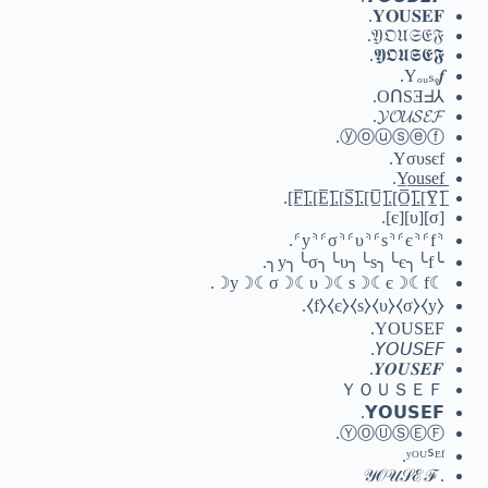
𝐘𝐎𝐔𝐒𝐄𝐅.
𝔜𝔒𝔘𝔖𝔈𝔉.
𝖄𝕺𝖀𝕾𝕰𝕱.
Yₒᵤₛₑ𝆑.
⅄OՈSƎᖵ.
𝓨𝓞𝓤𝓢𝓔𝓕.
ⓨⓞⓤⓢⓔⓕ.
Yσυsєf.
[̲̅Y̲̅].[̲̅O̲̅].[̲̅U̲̅].[̲̅S̲̅].[̲̅E̲̅].[̲̅F̲̅].
[σ][υ][є].
⸄y⸅⸄σ⸅⸄υ⸅⸄s⸅⸄є⸅⸄f⸅.
╰y╮╰σ╮╰υ╮╰s╮╰є╮╰f╮.
☾y☽☾σ☽☾υ☽☾s☽☾є☽☾f☽.
⧼y⧽⧼σ⧽⧼υ⧽⧼s⧽⧼є⧽⧼f⧽.
YOUSEF.
𝘠𝘖𝘜𝘚𝘌𝘍.
𝒀𝑶𝑼𝑺𝑬𝑭.
ＹＯＵＳＥＦ
𝗬𝗢𝗨𝗦𝗘𝗙.
ⓎⓄⓊⓈⒺⒻ.
ʸᴼᵁᔆᴱᶠ.
.𝒴𝒪𝒰𝒮ℰℱ