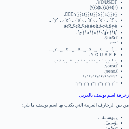
𝕐𝕆𝕌𝕊𝔼𝔽.
⒴⒪⒰⒮⒠⒡.
۰۪۫Y۪۫۰۰۪۫O۪۫۰۰۪۫U۪۫۰۰۪۫S۪۫۰۰۪۫E۪۫۰۰۪۫F۪۫۰.
⋰y⋱⋰σ⋱⋰υ⋱⋰s⋱⋰є⋱⋰f⋱.
⦕y⦖⦕σ⦖⦕υ⦖⦕s⦖⦕є⦖⦕f⦖.
⎛y⎞⎛σ⎞⎛υ⎞⎛s⎞⎛є⎞⎛f⎞.
ʸᵒᵘˢᵉᶠ.
⸐y⸑⸐σ⸑⸐υ⸑⸐s⸑⸐є⸑⸐f⸑.
ＹＯＵＳＥＦ.
⋰ʸ⋱⋰ᵒ⋱⋰ᵘ⋱⋰ˢ⋱⋰ᵉ⋱⋰ᶠ⋱.
ɟǝsnoʎ.
⸄ʸ⸅⸄ᵒ⸅⸄ᵘ⸅⸄ˢ⸅⸄ᵉ⸅⸄ᶠ⸅.
╭ʸ╮╭ᵒ╮╭ᵘ╮╭ˢ╮╭ᵉ╮╭ᶠ╮.
زخرفة اسم يوسف بالعربي
من بين الزخارف العربية التي يكتب بها اسم يوسف ما يلي:
يہوسہفہ.
يوُسفُ.
يَۈسًٌُُفَ.