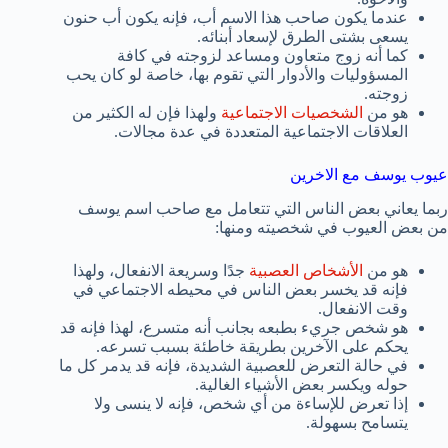
عندما يكون صاحب هذا الاسم أب، فإنه يكون أب حنون
يسعى بشتى الطرق لإسعاد أبنائه.
كما أنه زوج متعاون ومساعد لزوجته في كافة
المسؤوليات والأدوار التي تقوم بها، خاصة لو كان يحب
زوجته.
هو من
الشخصيات الاجتماعية
ولهذا فإن له الكثير من
العلاقات الاجتماعية المتعددة في عدة مجالات.
عيوب يوسف مع الاخرين
ربما يعاني بعض الناس التي تتعامل مع صاحب اسم يوسف
من بعض العيوب في شخصيته ومنها:
هو من
الأشخاص العصبية
جدًا وسريعة الانفعال، ولهذا
فإنه قد يخسر بعض الناس في محيطه الاجتماعي في
وقت الانفعال.
هو شخص جريء بطبعه بجانب أنه متسرع، لهذا فإنه قد
يحكم على الآخرين بطريقة خاطئة بسبب تسرعه.
في حالة التعرض للعصبية الشديدة، فإنه قد يدمر كل ما
حوله ويكسر بعض الأشياء الغالية.
إذا تعرض للإساءة من أي شخص، فإنه لا ينسى ولا
يتسامح بسهولة.