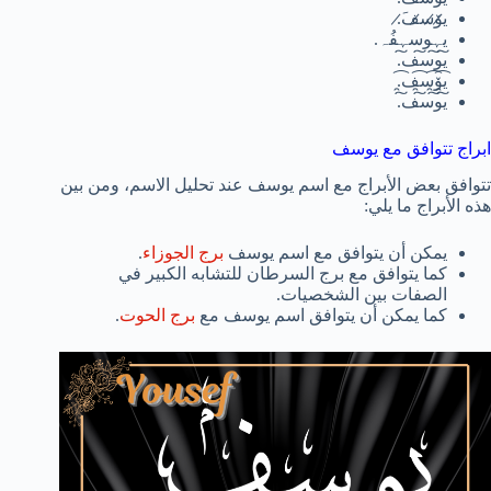
ي̷ۆ̷س̷ف̷َ.
يہوسہفُہ.
ي͠و͠س͠ف͠.
ي̯͡ۆ̯͡س̯͡ف̯͡.
ي͠و͠س͠ف͠.
ابراج تتوافق مع يوسف
تتوافق بعض الأبراج مع اسم يوسف عند تحليل الاسم، ومن بين
هذه الأبراج ما يلي:
يمكن أن يتوافق مع اسم يوسف
برج الجوزاء
.
كما يتوافق مع برج السرطان للتشابه الكبير في
الصفات بين الشخصيات.
كما يمكن أن يتوافق اسم يوسف مع
برج الحوت
.