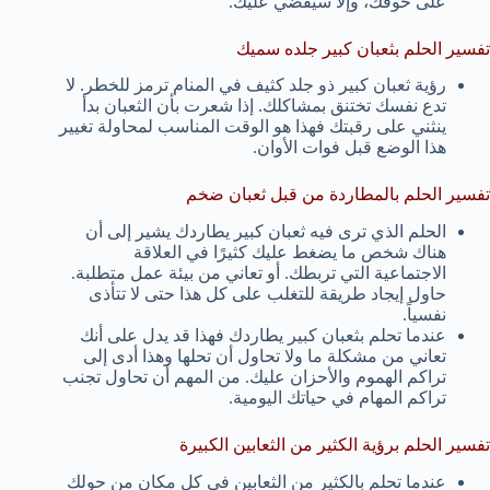
على خوفك، وإلا سيقضي عليك.
تفسير الحلم بثعبان كبير جلده سميك
رؤية ثعبان كبير ذو جلد كثيف في المنام ترمز للخطر. لا
تدع نفسك تختنق بمشاكلك. إذا شعرت بأن الثعبان بدأ
ينثني على رقبتك فهذا هو الوقت المناسب لمحاولة تغيير
هذا الوضع قبل فوات الأوان.
تفسير الحلم بالمطاردة من قبل ثعبان ضخم
الحلم الذي ترى فيه ثعبان كبير يطاردك يشير إلى أن
هناك شخص ما يضغط عليك كثيرًا في العلاقة
الاجتماعية التي تربطك. أو تعاني من بيئة عمل متطلبة.
حاول إيجاد طريقة للتغلب على كل هذا حتى لا تتأذى
نفسياً.
عندما تحلم بثعبان كبير يطاردك فهذا قد يدل على أنك
تعاني من مشكلة ما ولا تحاول أن تحلها وهذا أدى إلى
تراكم الهموم والأحزان عليك. من المهم أن تحاول تجنب
تراكم المهام في حياتك اليومية.
تفسير الحلم برؤية الكثير من الثعابين الكبيرة
عندما تحلم بالكثير من الثعابين في كل مكان من حولك