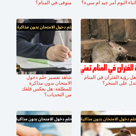
اثناء النوم أمر جيد ام سيء؟
متوفى في المنام؟
هل رؤية الفئران في المنام
شاهد تفسير حلم دخول
تدل على السحر؟
الامتحان بدون مذاكرة
للمطلقة: هل يعكس قلقك
من التحديات؟