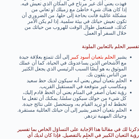
فهذت يعني أنك غير مرتاح في المكان الذي تعيش فيه.
إذا كان هناك شيء خاطئ مع زميلك أو تعاني من
مشكلة عائلية فأنت بحاجة إلى حلها. من الضروري أن
تكون تعيش حياتك في بيئة سلمية. إذا لم يكن الأمر
كذلك، فستعمل طوال الوقت للهروب من حياتك من
خلال السفر أو العمل.
تفسير الحلم بالثعابين الملونة
يشير
الحلم بثعبان أسود كبير
إلى أنك تتمتع بعلاقة جيدة
مع الأشخاص الذين يساعدونك في الحياة، كما أن عملك
الموثوق به هو أيضًا السبب الرئيسي الذي يجعل الكثير
من الناس يثقون بك.
الحلم بثعبان أبيض يعني أنه سيكون لديك حظ سعيد
ومكاسب غير متوقعة في المستقبل القريب.
رؤية ثعبان أصفر في المنام يعني أن الحظ قادم إليك،
كل شيء من حولك سيكون سلسًا. يمكنك أن تفعل ما
تخطط له أو تريد القيام به، وستحصل على نتائج جيدة.
الحلم بثعبان أخضر يشير إلى أن حياتك العائلية مستقرة.
وحياتك المهنية تزدهر.
ذكرنا لك في مقالنا هذا الإجابة على التساؤل الخاص بما تفسير
رؤية الثعبان الكبير في الحلم بالتفصيل. فإذا كان لديك أي