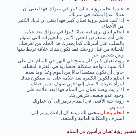
عندما تحلم برؤية ثعبان كبير في منزلك فهذا يعني أن
هناك عدوًا يمكث في منزلك.
إذا كنت تحلم برؤية ثعبان كبير فهذا يعني أن لديك الكثير
من الأعداء.
الحلم الذي ترى فيه ثعبانًا كبيرًا في منزلك يعد علامة
على أنك ستتعرض لبعض الأمور والتغييرات التي ستؤثر
بالسلب على أسرتك. كما يحذرك هذا الحلم من تعرضك
للخيانة من قبل زوجتك فقد تكون هناك علاقة تربط بينها
وبين شخص آخر.
رؤية ثعبان كبير كان يسبح في النهر في المنام تدل على
أنك سوف تواجه مشكلة اقتصادية في الفترة المقبلة.
حاول أن تكون مقتصدًا بدءًا من اليوم وغدًا وما بعده.
الحلم بالكوبرا الكبيرة يعد علامة على أنه ستكون هناك
امرأة تغريك. لا تميل إليها فهي سوف تدمر حياتك.
إذا رأيت بيضة ثعبان في المنام فهذا يعد علامة على
وجود عدو ضعيف يتربص بك.
رؤية جثة الأفعى في المنام ترمز إلى أن عداوتك
ستنتهي.
الحلم بثعبان
ينحني لك ويتبع كل إرادتك يرمز إلى
الشرف والمكانة العالية والمتعة.
تفسير رؤية ثعبان برأسين في المنام