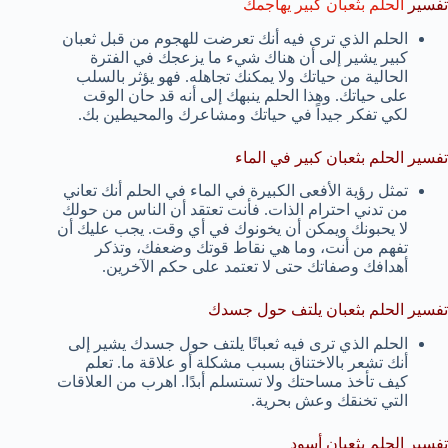
تفسير
الحلم بثعبان كبير يهاجمك
الحلم الذي ترى فيه أنك تعرضت للهجوم من قبل ثعبان
كبير يشير إلى أن هناك شيء ما يزعجك في الفترة
الحالية من حياتك ولا يمكنك تجاهله. فهو يؤثر بالسلب
على حياتك. وهذا الحلم ينبهك إلى أنه قد حان الوقت
لكي تفكر جيداً في حياتك ومشاعرك والمحيطين بك.
تفسير الحلم بثعبان كبير في الماء
تمثل رؤية الأفعى الكبيرة في الماء في الحلم أنك تعاني
من تدني احترام الذات. فأنت تعتقد أن الناس من حولك
لا يحبونك ويمكن أن يخونوك في أي وقت. يجب عليك أن
تفهم من أنت، وما هي نقاط قوتك وضعفك، وتذكر
أهدافك وصفاتك حتى لا تعتمد على حكم الآخرين.
تفسير الحلم بثعبان يلتف حول جسدك
الحلم الذي ترى فيه ثعبانًا يلتف حول جسدك يشير إلى
أنك تشعر بالاختناق بسبب مشكلة أو علاقة ما. تعلم
كيف تأخذ مساحتك ولا تستسلم أبدًا. اهرب من العلاقات
التي تخنقك وعش بحرية.
تفسير الحلم بثعبان أسود