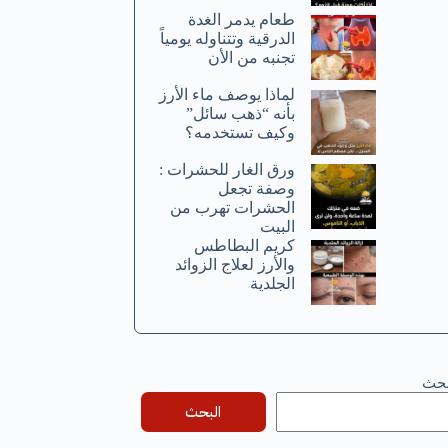
طعام يدمر الغدة
الدرقية وتتناوله يومياً
تجنبه من الأن
لماذا يوصف ماء الأرز
بأنه “ذهب سائل”
وكيف تستخدمه؟
ورق الغار للحشرات :
وصفة تجعل
الحشرات تهرب من
البيت
كريم البطاطس
والأرز لعلاج الزوائد
الجلدية
بحث
البحث