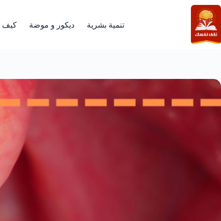
لتجاوز
لى
لمحتوى
تنمية بشرية
ديكور و موضة
كيف