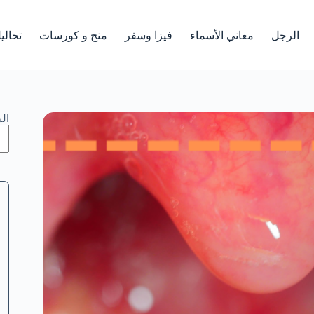
الرجل
معاني الأسماء
فيزا وسفر
منح و كورسات
تحالي
ال