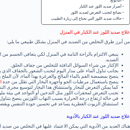
البابونج
أضرار صديد اللوز عند الكبار
نصائح لتجنب التعرض لصديد اللوز
حالات صديد اللوز التي تحتاج إلى زيارة الطبيب
علاج صديد اللوز عند الكبار في المنزل
من أبرز طرق التخلص من الصديد في المنزل بشكل طبيعي ما يلي:
ينبغي الالتزام بالراحة التامة في المنزل لكي يتعافى الجسم م
الصديد.
الإكثار من شراء السوائل الدافئة للتخلص من جفاف الحلق.
بجانب تناول الماء على مدار اليوم لتجنب الشعور بالجفاف الذي 
ينصح بمضمضة الفم بالماء المالح والغرغرة بهذا الماء، لأن الملح 
ينصح باستعمال مرطبات الجو وأجهزة البخار التي تقلل من حدة
ا
كما يمكن التعرض للبخار واستنشاق هذا البخار لتوسيع مجرى ال
تجنب التعرض لمحفزات اللوز مثل التدخين أو التواجد في بيئة ملوث
في حالة ارتفاع درجة الحرارة بسبب التهاب اللوزتين ينصح بتناو
استنشاق الزيوت العطرية يساعد في تحسين جودة التنفس ويقضي ع
علاج صديد اللوز عند الكبار بالأدوية
هناك العديد من الأدوية التي يمكن الاعتماد عليها في التخلص من صديد ا