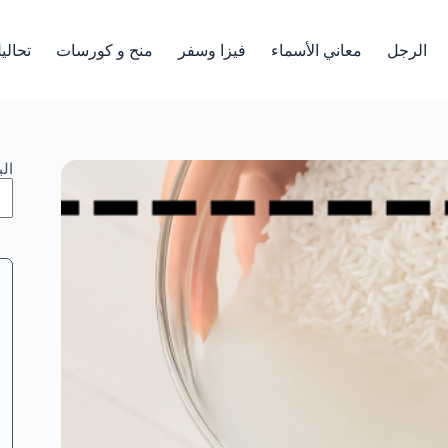
الرجل
معاني الأسماء
فيزا وسفر
منح و كورسات
تحالي
ال