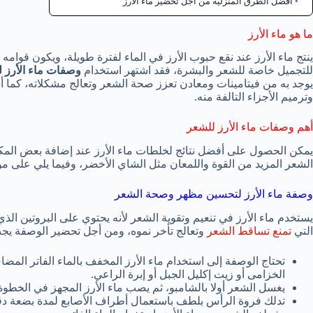
أفضل الطرق المنزلية من أجل تحضير ماء الأرز
ما هو ماء الأرز
ينتج ماء الأرز عند نقع حبوب الأرز في الماء لفترة طويلة، ويكون قوامه
للتجميل خاصة للشعر والبشرة، فقد اشتهر استخدام
وصفات ماء الأرز 
يوجد به من فيتامينات ومعادن تعزز صحة الشعر وتعالج مشكلاته، كما أن
وترميم الأجزاء التالفة منه.
أهم وصفات ماء الأرز للشعر
يمكن الحصول على أفضل نتائج لخلطات ماء الأرز عند إضافة بعض المك
الشعر المزيد من القوة واللمعان مثل الشاي الأخضر، وفيما يلي على م
وصفة ماء الأرز لتحسين مظهر وصحة الشعر
يستخدم ماء الأرز في تنعيم وتقوية الشعر لأنه يحتوي على البروتين الذ
التي
تمنع تساقط الشعر
وتعالج تأخر نموه، ومن أجل تحضير الوصفة يجب
تحتاج الوصفة إلى استخدام ماء الأرز المخفف بالماء الفاتر ال
الخزامى أو زيت إكليل الجبل أو إبرة الراعي.
يغسل الشعر أولا بالشامبو، ثم يصب ماء الأرز المجهز في الخطو
تدلك فروة الرأس بلطف باستعمال أطراف الأصابع لمدة بضعة دق