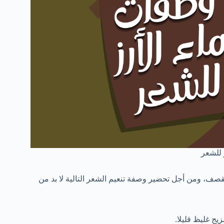
 للشعر
تقصف، ومن أجل تحضير وصفة تنعيم الشعر التالية لا بد من
ج غليظ قليلا.