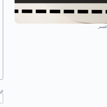
للشعر
ال