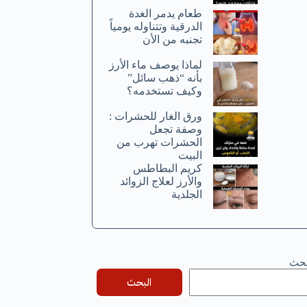
طعام يدمر الغدة
الدرقية وتتناوله يومياً
تجنبه من الأن
لماذا يوصف ماء الأرز
بأنه “ذهب سائل”
وكيف تستخدمه؟
ورق الغار للحشرات :
وصفة تجعل
الحشرات تهرب من
البيت
كريم البطاطس
والأرز لعلاج الزوائد
الجلدية
بحث
البحث