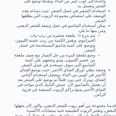
واحدة) إلى كوب كبير من الماء، وبعدها توضع على
الشعر وتغسل به.
استخدام الشعير في غسل الشعر، حيث تساعد هذه
الوصفة على امتصاص مجموعة الزيوت التي يطلقها
الشعر.
يمكن استخدام الشامبو في عمل وصفة للشعر الدهني،
ومن بينها ما يلي:
يتم مزج ¼ ملعقة صغيرة من زيت نبات
الجيرانيوم، ونفس الكمية من زيت عشبة الليمون
وتوضع على كمية شامبو المستخدمة في غسل
الشعر.
وضع ملعقةٍ كبيرة من جل الصبار مع نصف ملعقة
من عصير الليمون، ويتم وضعهم على كمية
الشامبو التي سوف تستخدم في غسل الشعر.
وصفة مغلي أوراق الشاي الأحمر، حيث يوضع الشاي
الأحمر في كوبين من الماء، ويفضل استخدام أكياس
الشاي، ويترك حتى يبرد قليلاً ثم يوضع على الشعر بعد
أن يغسل بالشامبو، لأن حمض التانيك الذي يتواجد في
الشاي الأحمر يمنع تراكم الزيوت المتبقية في فروة
الرأس.
قدمنا مجموعة من أهم زيوت للشعر الدهني، والتي كان يجهلها
البعض، وتعتبر الزيوت الطبيعية غنية بمضادات الأكسدة
ومضادات الفطريات التي تساعد في تطهير فروة الرأس ومنع