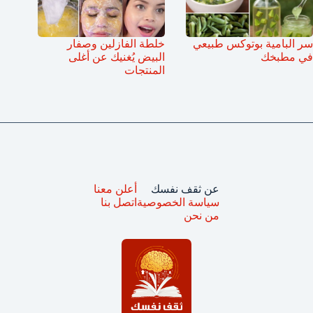
سر البامية بوتوكس طبيعي
خلطة الفازلين وصفار
في مطبخك
البيض يُغنيك عن أغلى
المنتجات
عن ثقف نفسك
أعلن معنا
سياسة الخصوصية
اتصل بنا
من نحن