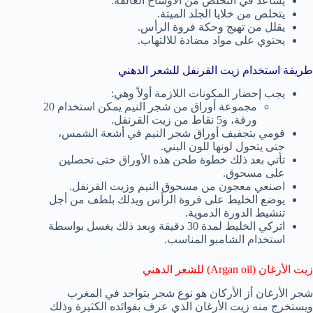
يساعد في التخلص من الأوساخ العالقة.
يتخلص من خلايا الجلد الميتة.
يقلل من تهيج وحكة فروة الرأس.
يحتوي على مواد مضادة للالتهاب.
طريقة استخدام زيت القرنفل للشعر الدهني
يجب إحضار المكونات اللازمة أولاً وهي:
مجموعة أوراق من شجر النيم يمكن استخدام 20
ورقة، و5 نقاط من زيت القرنفل.
قومي بتجفيف أوراق شجر النيم في أشعة الشمس،
حتى يتحول لونها للون البني.
تأتي بعد ذلك خطوة طحن هذه الأوراق حتى تحصلين
على مسحوق.
اصنعي معجون من مسحوق النيم وزيت القرنفل.
يوضع الخليط على فروة الرأس ويدلك بلطف من أجل
تنشيط الدورة الدموية.
اتركي الخليط لمدة 30 دقيقة وبعد ذلك يغسل بواسطة
استخدام الشامبو المناسب.
زيت الأرغان (Argan oil) للشعر الدهني
شجر الأرغان أز الأركان هو نوع شجر يتواجد في المغرب
ويستخرج منه زيت الأرغان الذي عرف بفوائده الكثيرة وذلك