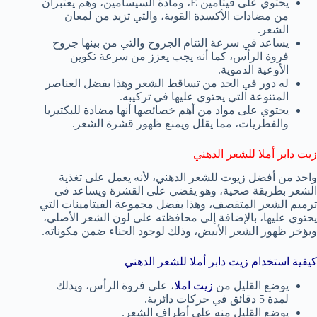
يحتوي على فيتامين E، ومادة السيسامين، وهم يعتبران
من مضادات الأكسدة القوية، والتي تزيد من لمعان
الشعر.
يساعد في سرعة التئام الجروح والتي من بينها جروح
فروة الرأس، كما أنه يجب يعزز من سرعة تكوين
الأوعية الدموية.
له دور في الحد من تساقط الشعر وهذا بفضل العناصر
المتنوعة التي يحتوي عليها في تركيبه.
يحتوي على مواد من أهم خصائصها أنها مضادة للبكتيريا
والفطريات، مما يقلل ويمنع ظهور قشرة الشعر.
زيت دابر أملا للشعر الدهني
واحد من أفضل زيوت للشعر الدهني، لأنه يعمل على تغذية
الشعر بطريقة صحية، وهو يقضي على القشرة ويساعد في
ترميم الشعر المتقصف، وهذا بفضل مجموعة الفيتامينات التي
يحتوي عليها، بالإضافة إلى محافظته على لون الشعر الأصلي،
ويؤخر ظهور الشعر الأبيض، وذلك لوجود الحناء ضمن مكوناته.
كيفية استخدام زيت دابر أملا للشعر الدهني
يوضع القليل من
زيت املا
، على فروة الرأس، ويدلك
لمدة 5 دقائق في حركات دائرية.
يوضع القليل منه على أطراف الشعر.