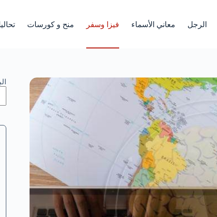
الرجل
معاني الأسماء
فيزا وسفر
منح و كورسات
تحالي
ال