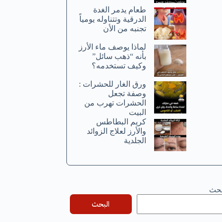
طعام يدمر الغدة
الدرقية وتتناوله يومياً
تجنبه من الأن
لماذا يوصف ماء الأرز
بأنه “ذهب سائل”
وكيف تستخدمه؟
ورق الغار للحشرات :
وصفة تجعل
الحشرات تهرب من
البيت
كريم البطاطس
والأرز لعلاج الزوائد
الجلدية
بحث
البحث