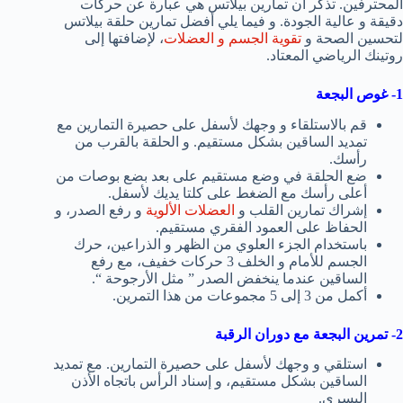
المحترفين. تذكر أن تمارين بيلاتس هي عبارة عن حركات
دقيقة و عالية الجودة. و فيما يلي أفضل تمارين حلقة بيلاتس
لتحسين الصحة و
تقوية الجسم و العضلات
، لإضافتها إلى
روتينك الرياضي المعتاد.
1- غوص البجعة
قم بالاستلقاء و وجهك لأسفل على حصيرة التمارين مع
تمديد الساقين بشكل مستقيم. و الحلقة بالقرب من
رأسك.
ضع الحلقة في وضع مستقيم على بعد بضع بوصات من
أعلى رأسك مع الضغط على كلتا يديك لأسفل.
إشراك تمارين القلب و
العضلات الألوية
و رفع الصدر، و
الحفاظ على العمود الفقري مستقيم.
باستخدام الجزء العلوي من الظهر و الذراعين، حرك
الجسم للأمام و الخلف 3 حركات خفيف، مع رفع
الساقين عندما ينخفض الصدر ” مثل الأرجوحة “.
أكمل من 3 إلى 5 مجموعات من هذا التمرين.
2- تمرين البجعة مع دوران الرقبة
استلقي و وجهك لأسفل على حصيرة التمارين. مع تمديد
الساقين بشكل مستقيم، و إسناد الرأس باتجاه الأذن
اليسرى.