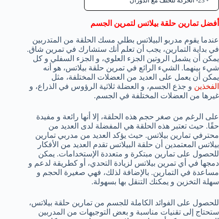
23- الحركة للخلف مع الدوران
أفضل تمارين حلقة بيلاتس لتمرين الجسم
عندما يقوم مدربو البيلاتس بطلي مسك الحلقة من المتدربين
في بداية التمارين، يجب أن تعلم أنك ستشارك في تمرين شاق.
يمكن أن يشمل الروتين الجزء العلوي، و الجزء السفلي و كل
شيء بينهما. الشيء الرائع في تمرين حلقة بيلاتس، هو أنه
يمكن أن يعمل على العديد من العضلات المختلفة، مثل
الفخذين
و جذع الجسم، و العضلة ثلاثية الرؤوس في الذراع، و
غيرها من العضلات المختلفة في الجسم.
على الرغم من صغر حجم هذه الحلقة، إلا أنها رائعة و مفيدة
حقًا. حيث تعتبر هذه الحلقة هي المفضلة لدى العديد من
محترفي تمارين بيلاتس. حيث يؤكد العديد من مدربي تمارين
بيلاتس المعتمدين أن حلقة البيلاتس تقدم العديد من الأفكار
للحصول على تمارين مبتكرة و متعددة الإستخدامات. يمكن
دمجها في أي تمرين بيلاتس لزيادة التحدي، أو كطريقة لدعم و
مساعدة في التمارين. بالإضافة لذلك، فهي صغيرة الحجم و
سهلة التخزين و يمكنك التنقل بها بسهولة.
للحصول على الفوائد الكاملة للجسم من تمارين حلقة بيلاتس،
ستحتاج إلى تقنيات مناسبة و بعض التوجيهات من المدربين