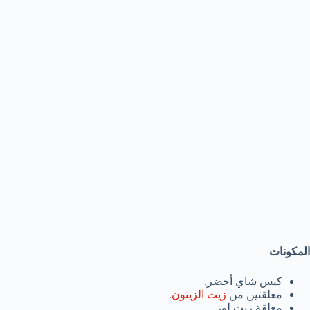
المكونات
كيس شاي أخضر.
معلقتين من
زيت الزيتون
.
معلقة زيت لوز.