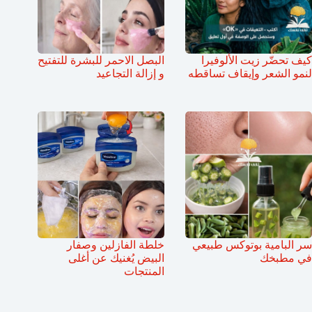
كيف تحضّر زيت الألوفيرا
البصل الاحمر للبشرة للتفتيح
لنمو الشعر وإيقاف تساقطه
و إزالة التجاعيد
سر البامية بوتوكس طبيعي
خلطة الفازلين وصفار
في مطبخك
البيض يُغنيك عن أغلى
المنتجات