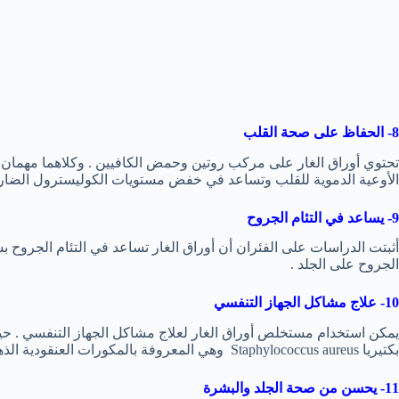
8- الحفاظ على صحة القلب
تحتوي أوراق الغار على مركب روتين وحمض الكافيين . وكلاهما مهمان 
الأوعية الدموية للقلب وتساعد في خفض مستويات الكوليسترول الضار LDL في الدم 
9- يساعد في التئام الجروح
أثبتت الدراسات على الفئران أن أوراق الغار تساعد في التئام الجروح 
الجروح على الجلد .
10- علاج مشاكل الجهاز التنفسي
يمكن استخدام مستخلص أوراق الغار لعلاج مشاكل الجهاز التنفسي . حيث ،
بكتيريا Staphylococcus aureus وهي المعروفة بالمكورات العنقودية الذهبية المقاومة للميثيسيلين .
11- يحسن من صحة الجلد والبشرة