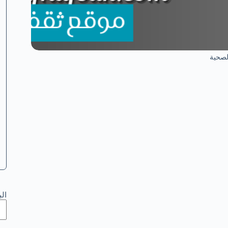
لصحية
ال