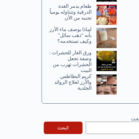
طعام يدمر الغدة
الدرقية وتتناوله يومياً
تجنبه من الأن
لماذا يوصف ماء الأرز
بأنه “ذهب سائل”
وكيف تستخدمه؟
ورق الغار للحشرات :
وصفة تجعل
الحشرات تهرب من
البيت
كريم البطاطس
والأرز لعلاج الزوائد
الجلدية
بحث
البحث