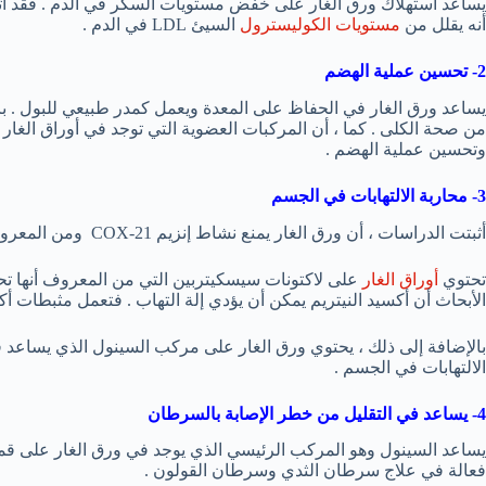
يساعد استهلاك ورق الغار على خفض مستويات السكر في الدم . فقد أثب
أنه يقلل من
مستويات الكوليسترول
السيئ LDL في الدم .
2- تحسين عملية الهضم
يساعد ورق الغار في الحفاظ على المعدة ويعمل كمدر طبيعي للبول . 
من صحة الكلى . كما ، أن المركبات العضوية التي توجد في أوراق الغار
وتحسين عملية الهضم .
3- محاربة الالتهابات في الجسم
أثبتت الدراسات ، أن ورق الغار يمنع نشاط إنزيم COX-21 ومن المعروف أن هذا الإنزيم يسبب الالتهابات في الجسم .
تحتوي
أوراق الغار
على لاكتونات سيسكيتربين التي من المعروف أنها تحار
الأبحاث أن أكسيد النيتريم يمكن أن يؤدي إلة التهاب . فتعمل مثبطات أكس
بالإضافة إلى ذلك ، يحتوي ورق الغار على مركب السينول الذي يساعد ف
الالتهابات في الجسم .
4- يساعد في التقليل من خطر الإصابة بالسرطان
يساعد السينول وهو المركب الرئيسي الذي يوجد في ورق الغار على قمع ن
فعالة في علاج سرطان الثدي وسرطان القولون .