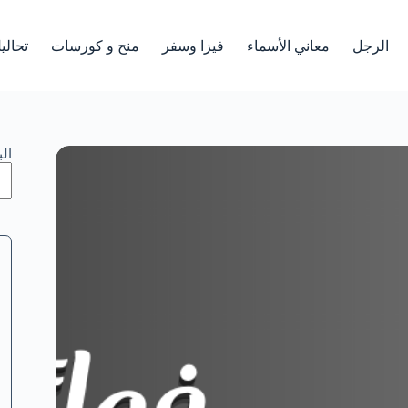
الرجل
معاني الأسماء
فيزا وسفر
منح و كورسات
تحالي
ال