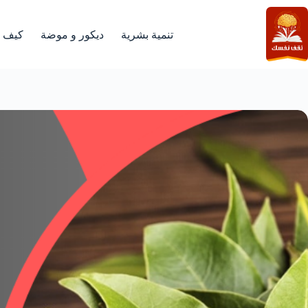
لتجاوز
لى
لمحتوى
تنمية بشرية
ديكور و موضة
كيف