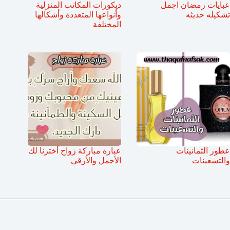
عبايات رمضان اجمل
ديكورات المكاتب المنزلية
تشكيله حديثه
وأنواعها المتعددة وأشكالها
المختلفة
عطور الثمانينات
عبارة مباركة زواج أخترنا لك
والتسعينات
الأجمل والأرقى