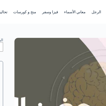
الرجل
معاني الأسماء
فيزا وسفر
منح و كورسات
تحالي
ال