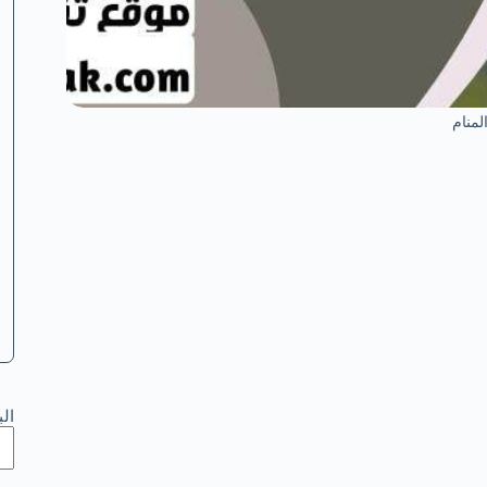
لمنام
ال