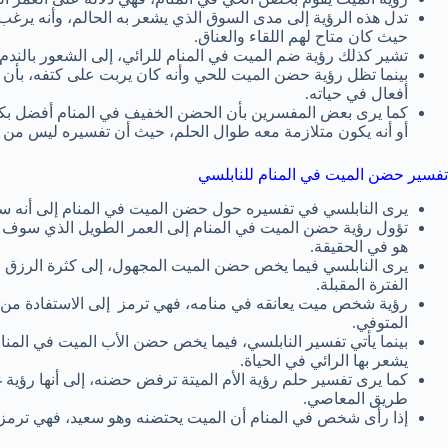
تدل هذه الرؤية إلى مدى السوق الذي يشعر به الحالم، وأنه يرغب
حيث كان متاح لهم اللقاء والعناق.
تشير كذلك رؤية ضم الميت في المنام للرائي، إلى الشعور بالندم
بينما تظل رؤية حضن الميت للحي وأنه كان يربت على كتفه، بأن
أفعال في حياته.
كما يرى بعض المفسرين بأن الحضن الخفيف في المنام أفضل بكث
أو أنه يكون متلازمة معه طوال الحلم، حيث أن تفسيره ليس من ا
تفسير حضن الميت في المنام للنابلسي
يرى النابلسي في تفسيره حول حضن الميت في المنام إلى أنه سوف
تؤول رؤية حضن الميت في المنام إلى العمر الطويل الذي سوف
هو في الحقيقة.
يرى النابلسي فيما يخص حضن الميت المجهول، إلى كثرة الرزق وا
الفترة المقبلة.
رؤية شخص ميت يعانقه في منامه، فهي ترمز إلى الاستفادة من 
المتوفي.
بينما يأتي تفسير النابلسي، فيما يخص حضن الأب الميت في المنام،
يشعر بها الرائي في الحياة.
كما يرى تفسير حلم رؤية الأم الميتة ترفض حضنه، إلى أنها رؤية 
طريق المعاصي.
إذا رأى شخص في المنام أن الميت يحتضنه وهو سعيد، فهي ترمز إ