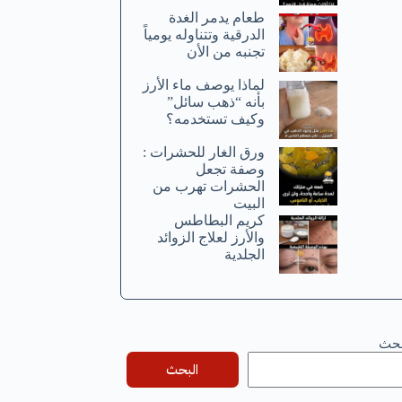
طعام يدمر الغدة
الدرقية وتتناوله يومياً
تجنبه من الأن
لماذا يوصف ماء الأرز
بأنه “ذهب سائل”
وكيف تستخدمه؟
ورق الغار للحشرات :
وصفة تجعل
الحشرات تهرب من
البيت
كريم البطاطس
والأرز لعلاج الزوائد
الجلدية
بحث
البحث