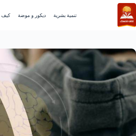
لتجاوز
لى
لمحتوى
تنمية بشرية
ديكور و موضة
كيف