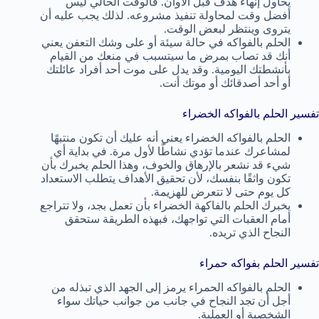
يحاول إنهاء هدف قبل الأوان. فالوقت الحالي ليس
أفضل وقت لمحاولة تنفيذ مشروعه. لذلك يجب عليه أن
يتروى وينتظر لبعض الوقت.
الحلم بالفواكه في حالة سيئة أو على وشك التعفن يعني
أنك قد تصاب بمرض ما سيتسبب في منعك من القيام
بأنشطتك اليومية. وقد يدل على موت أحد أفراد عائلتك
أو أحد أصدقائك أو موتك أنت.
تفسير الحلم بالفواكه الخضراء
الحلم بالفواكه الخضراء يعني أنه عليك أن تكون منتبهًا
لمشاعرك عندما تؤدي نشاطًا لأول مرة. في بداية أي
شيء قد نشعر بالإرهاق والخوف، وهذا الحلم يخبرك بأن
تكون واثقًا بنفسك، لأن تحقيق الأهداف يتطلب الاستعداد
كل يوم حتى لا تتعرض للهزيمة.
يخبرك الحلم بالفاكهة الخضراء بأن تعمل بجد، ولا تتراجع
أمام العقبات التي تواجهك، فبهذه الطريقة ستحقق
النجاح الذي تريده.
تفسير الحلم بفواكه حمراء
الحلم بالفواكه الحمراء يرمز إلى الجهد الذي تبذله من
أجل أن تجد النجاح في جانب من جوانب حياتك سواء
الشخصية أو العملية.