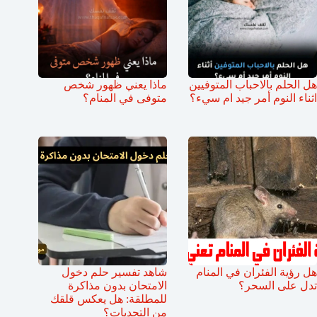
هل الحلم بالاحباب المتوفيين
ماذا يعني ظهور شخص
اثناء النوم أمر جيد ام سيء؟
متوفى في المنام؟
هل رؤية الفئران في المنام
شاهد تفسير حلم دخول
تدل على السحر؟
الامتحان بدون مذاكرة
للمطلقة: هل يعكس قلقك
من التحديات؟