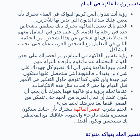
تفسير رؤية الفاكهة في المنام
رؤية أنك تتناول آيس كريم الفواكه في المنام تخبرك بأنه
يتعين عليك سداد الديون التي تدين بها للآخرين.
الحلم بأنك تغسل الفاكهة يخبرك بأنك ستلتقي بأشخاص
جدد في رحلة ما قادمة. كن على حذر في التعامل معهم
فأنت لا تعرف أي شخص عن هذا الشخص. من الحكمة
التأني في التعامل مع الشخص الغريب عنك حتى تتجنب
المشاكل.
رؤية تقشير الفاكهة في المنام ترمز لحصولك على بعض
الفوائد المحتملة عندما تقوم بالوفاء بالتزام مهم.
الحلم ببيع الفاكهة يشير إلى أنك تضيع كل جهودك على
شيء لن يفيدك، فالنتيجة التي ستحصل عليها ستكون
غير جيدة ولن تكون كما تتوقع. حاول التفكير في الأمور
قبل القيام بها حتى لا تحدث مثل هذه الانتكاسات.
عندما تحلم برؤية بائع فاكهة فهذا يخبرك بأن يجب أن
يكون عليك أن تبذل المزيد من الجهد حتى تتمكن من
المضي قدماً بعد تعرضك لحظ سيء.
الحلم بشرب
عصير الفاكهة
يبشرك بأن حياتك ستكون
مستقرة مليئة بالرخاء والحيوية. علاقتك مع المحيطين
بك ستتحسن وتكون أفضل.
تفسير الحلم بفواكه متنوعة