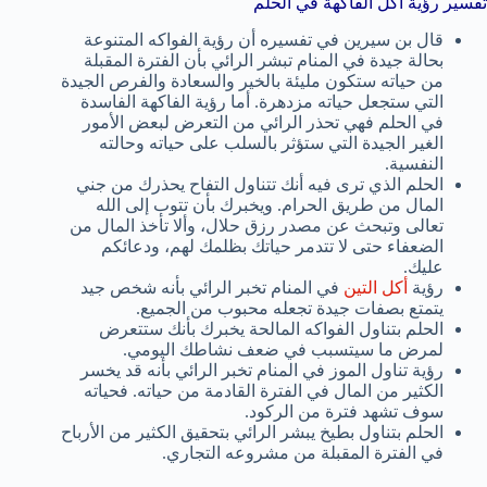
تفسير رؤية أكل الفاكهة في الحلم
قال بن سيرين في تفسيره أن رؤية الفواكه المتنوعة
بحالة جيدة في المنام تبشر الرائي بأن الفترة المقبلة
من حياته ستكون مليئة بالخير والسعادة والفرص الجيدة
التي ستجعل حياته مزدهرة. أما رؤية الفاكهة الفاسدة
في الحلم فهي تحذر الرائي من التعرض لبعض الأمور
الغير الجيدة التي ستؤثر بالسلب على حياته وحالته
النفسية.
الحلم الذي ترى فيه أنك تتناول التفاح يحذرك من جني
المال من طريق الحرام. ويخبرك بأن تتوب إلى الله
تعالى وتبحث عن مصدر رزق حلال، وألا تأخذ المال من
الضعفاء حتى لا تتدمر حياتك بظلمك لهم، ودعائكم
عليك.
رؤية
أكل التين
في المنام تخبر الرائي بأنه شخص جيد
يتمتع بصفات جيدة تجعله محبوب من الجميع.
الحلم بتناول الفواكه المالحة يخبرك بأنك ستتعرض
لمرض ما سيتسبب في ضعف نشاطك اليومي.
رؤية تناول الموز في المنام تخبر الرائي بأنه قد يخسر
الكثير من المال في الفترة القادمة من حياته. فحياته
سوف تشهد فترة من الركود.
الحلم بتناول بطيخ يبشر الرائي بتحقيق الكثير من الأرباح
في الفترة المقبلة من مشروعه التجاري.