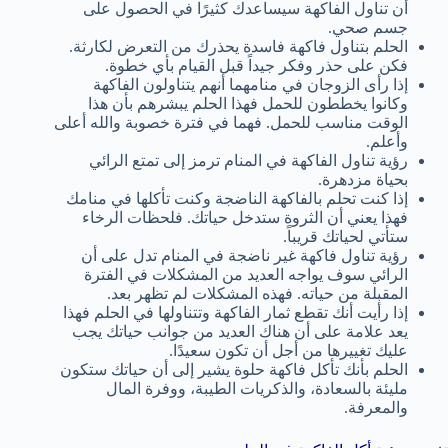
أن تناول الفاكهة سيساعدك كثيرًا في الحصول على
جسم صحي.
الحلم بتناول فاكهة فاسدة يحذرك من التعرض لكارثة.
فكن على حذر وفكر جيداً قبل القيام بأي خطوة.
إذا رأى الزوجان في منامهما أنهم يتناولون الفاكهة
وكانوا يخططون للحمل فهذا الحلم يبشرهم بأن هذا
الوقت مناسب للحمل. فهما في فترة خصوبة والله أعلى
وأعلم.
رؤية تناول الفاكهة في المنام ترمز إلى تمتع الرائي
بحياة مزدهرة.
إذا كنت تحلم بالفاكهة الناضجة وكنت تأكلها في منامك
فهذا يعني أن الثروة ستدخل حياتك. فلحظات الرخاء
ستأتي لحياتك قريباً.
رؤية تناول فاكهة غير ناضجة في المنام تدل على أن
الرائي سوف يواجه العديد من المشكلات في الفترة
المقبلة من حياته. فهذه المشكلات لم تظهر بعد.
إذا رأيت أنك تقطع ثمار الفاكهة وتتناولها في الحلم فهذا
يعد علامة على أن هناك العديد من جوانب حياتك يجب
عليك تغييرها من أجل أن تكون سعيدًا.
الحلم بأنك تأكل فاكهة حلوة يشير إلى أن حياتك ستكون
مليئة بالسعادة، والذكريات الطيبة، ووفرة المال
والمعرفة.