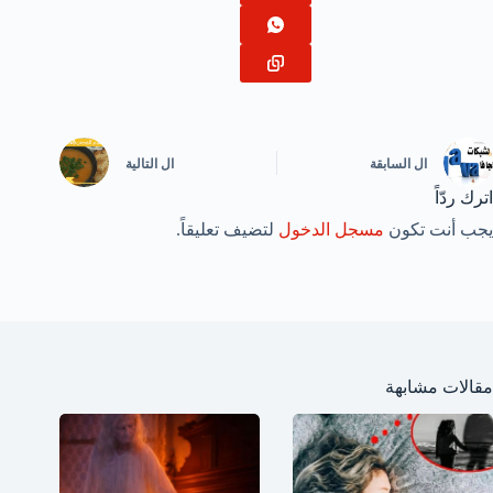
ال
السابقة
ال
التالية
اترك ردّاً
يجب أنت تكون
مسجل الدخول
لتضيف تعليقاً.
مقالات مشابهة