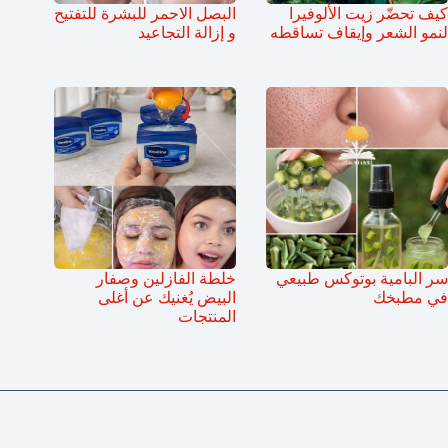
كيف تحضّر زيت الألوفيرا
البصل الاحمر للبشرة للتفتيح
لنمو الشعر وإيقاف تساقطه
و إزالة التجاعيد
سر البامية بوتوكس طبيعي
خلطة الفازلين وصفار
في مطبخك
البيض يُغنيك عن أغلى
المنتجات