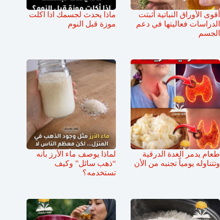
أقوى الأوراق النباتية أثبتت
ماذا يحدث لجسمك اذا اكلت
الدراسات فعاليتها في دعم
موزة قبل النوم
الجسم
طعام يدمر الغدة الدرقية
لماذا يوصف ماء الأرز بأنه
وتتناوله يومياً تجنبه من الأن
“ذهب سائل” وكيف
تستخدمه؟