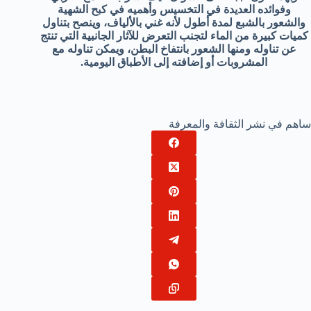
وفوائده العديدة في التخسيس وأهميه في كبح الشهية
والشعور بالشبع لمدة أطول لأنه غني بالألياف، وينصح بتناول
كميات كبيرة من الماء لتجنب التعرض للآثار الجانبية التي تنتج
عن تناوله ومنها الشعور بانتفاخ البطن، ويمكن تناوله مع
المشروبات أو إضافته إلى الأطباق اليومية.
ساهم في نشر الثقافة والمعرفة