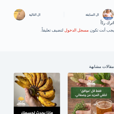
ال
السابقة
ال
التالية
اترك ردّاً
يجب أنت تكون
مسجل الدخول
لتضيف تعليقاً.
مقالات مشابهة