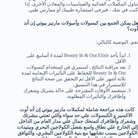
تناول المكملات الغذائية والفيتامينات والمعادن الأخرى. إذا
كنت في شك ، فيرجى استشارة طبيبك أو ممارس طبي.
هل يمكن الجمع بين كبسولات وأمبولات
مارنيز بيوتي إن آند
أوت؟
نعم، التوصية كالتالي:
ابدأ بأخذ Beauty In & Out Elixir لمدة 4 أسابيع على
الأقل.
بعد مراقبة النتائج ، استمري في استخدام كبسولات
Beauty In & Out للحفاظ على التأثيرات الإيجابية لمدة
ثلاثة أشهر على الأقل ثم التحقق من صحة النتائج
للاستمرار في هذا التنسيق.
ستعتمد الأوقات المقترحة على حالة بشرتك وشعرك
وأظافرك والتأثيرات المطلوبة.
كانت هذه مراجعة شاملة لمكملات مارنيز بيوتي إن آند أوت
الاكسير و الكبسولات علي حد سواء والتي تعتني ببشرتك
وشعرك وأظافرك لتمنحك جمال علي مدار العام من الداخل
إلي الخارج علي نطاق واسع بفضل الكولاجين البحري وببتيدات
الكولاجين بسبب تشابهها مع بنية الكولاجين البشري، والتوافق