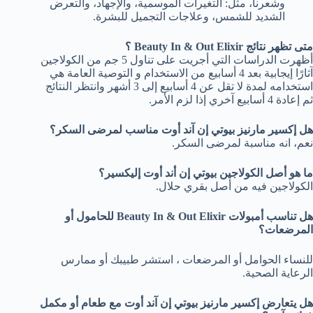
وشعرنا، مثل: التغيرات الموسمية، والإجهاد، والتعرض
الشديد للشمس، وعلاجات التجميل للبشرة.
متى تظهر نتائج Beauty In & Out Elixir ؟
أظهرت الدراسات التي أجريت على تناول 5 جم من الكولاجين
آثارًا إيجابية بعد 4 أسابيع من الاستخدام و التوصية العامة هي
استخدامه لمدة لا تقل عن 4 أسابيع إلى 3 أشهر وانتظر النتائج
ثم إعادة 4 أسابيع آخري إذا لزم الأمر.
هل إكسير مارنيز بيوتي إن آند أوت مناسب لمرضى السكر؟
نعم، انه مناسبة لمرضى السكر.
ما هو أصل الكولاجين بيوتي إن أند أوت إليكسير؟
الكولاجين فيه من أصل بقري حلال.
هل تناسب أمبولات Beauty In & Out Elixir للحامول أو
المرضعات؟
للنساء الحوامل أو المرضعات ، استشر طبيبك أو ممارس
الرعاية الصحية.
هل يتعارض إكسير مارنيز بيوتي إن آند أوت مع طعام أو مكمل