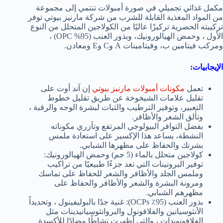
مكمل غذائي تجميلي في صورة أمبولات تنتمي إلى مجموعة
من المواد المغذية القابلة للشرب من شركة مارنيز بيوتي توفر
تركيبته الحصرية تركيزًا عاليًا من الكولاجين المتحلل من النوع
الأول ، وحمض الهيالورونيك، وبذور العنب (95% OPC) ،
ومركب فيتامين ب، وفيتامينات A وC وE ومعادن.
الإيجابيات:
تعمل
مكونات أمبولات مارنيز بيوتي
إن آند أوت على
تقليل علامات الشيخوخة عن طريق تقليل خطوط
التعبير، وتوفير الترطيب والثبات لبشرة الوجه والرقبة ،
وتألق الشعر والأظافر.
بفضل التوافر البيولوجي المرتفع وتآزري مكوناته
النشطة، يساعد هذا الإكسير على استعادة ملمس
بشرتك والحفاظ على مظهرها الشبابي.
كولاجين متحلل بالماء (5 جم) وحمض الهيالورونيك:
توفير البروتينات التي تعد جزءًا طبيعيًا من تراكيب
وملمس الجلد والأظافر والشعر للحفاظ على تماسك
ومرونة البشرة والشعر والأظافر والحفاظ على
مظهرهم الشبابي.
بذور العنب (95٪ OCPs): غنية جدًا بالبوليفينول ، وتحديداً
الأنثوسيانين والفلافونول والبروانثوسيانيدينات مثل
الفلافونويدات ، والتي أظهرت نشاطًا مضادًا للأكسدة