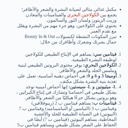
مكمل غذائي مثالي لصيانة البشرة والشعر والأظافر؛
يجمع بين
الكولاجين البحري
والفيتامينات والمعادن
وزيت الزيتون ولسان الثور والسالمون.
يحتوي على الكولاجين، وهو جزء مهم من البشرة ويقلل
مع تقدم العمر.
تبرز المكونات النشطة لكبسولات Beauty In & Out
جمال بشرتك وشعرك وأظافرك من خلال:
فيتامين سي:
يساهم في الإنتاج الطبيعي للكولاجين
لوظيفة البشرة الطبيعية.
الكولاجين البحري:
يوفر محتوى البروتين الطبيعي لبنية
وملمس الجلد والشعر والأظافر.
أوميجا 3 و 6 و 9:
هي أحماض دهنية أساسية، تعمل على
تغذية بنية البشرة بشكل مكثف.
L- ميثيونين و L- سيستين:
إنها أحماض أمينية توجد
بشكل طبيعي في أجسامنا وتشارك في إنتاج الكيراتين ،
وهو بروتين يشكل جزءًا هيكليًا من الشعر والأظافر.
فيتامينات ب:
يساهم فيتامين ب 2 (ريبوفلافين)
وفيتامين ب 3 (النياسين أو النياسيناميد) وفيتامين ب 7
(البيوتين) في الصيانة الطبيعية للجلد والأغشية
المخاطية، يساهم البيوتين (فيتامين ب 7) أيضًا في
الحفاظ على الشعر بشكل طبيعي ويساهم فيتامين ب5