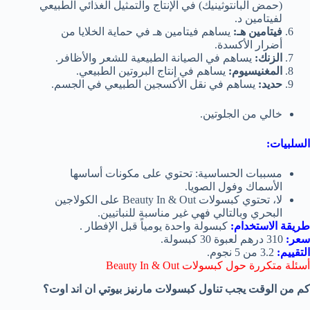
(حمض البانتوثينيك) في الإنتاج والتمثيل الغذائي الطبيعي
لفيتامين د.
فيتامين هـ:
يساهم فيتامين هـ في حماية الخلايا من
أضرار الأكسدة.
الزنك:
يساهم في الصيانة الطبيعية للشعر والأظافر.
المغنيسيوم:
يساهم في إنتاج البروتين الطبيعي.
حديد:
يساهم في نقل الأكسجين الطبيعي في الجسم.
خالي من الجلوتين.
السلبيات:
مسببات الحساسية: تحتوي على مكونات أساسها
الأسماك وفول الصويا.
لا، تحتوي كبسولات Beauty In & Out على الكولاجين
البحري وبالتالي فهي غير مناسبة للنباتيين.
طريقة الاستخدام:
كبسولة واحدة يومياً قبل الإفطار .
سعر:
310 درهم لعبوة 30 كبسولة.
التقييم:
3.2 من 5 نجوم.
أسئلة متكررة حول كبسولات Beauty In & Out
كم من الوقت يجب تناول كبسولات مارنيز بيوتي ان اند اوت؟