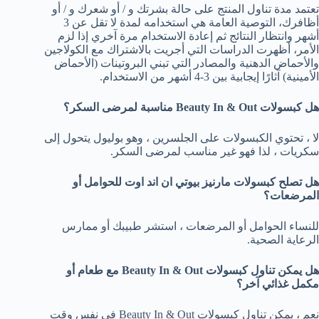
تعتمد مدة تناول المنتج على حالة بشرتك و / أو شعرك و / أو
أظافرك، التوصية العامة هي استخدامه لمدة لا تقل عن 3
أشهر وانتظار النتائج ثم إعادة الاستخدام مرة آخري إذا لزم
الأمر، أظهرت الدراسات التي أجريت بالاشتراك مع الكولاجين
والأحماض الدهنية والمصادر التي تبني البروتينات (الأحماض
الأمينية) آثارًا إيجابية بين 3-4 أشهر من الاستخدام.
هل كبسولات Beauty In & Out مناسبة لمرضى السكر؟
لا ، تحتوي الكبسولات على الجلسرين ، وهو بوليول يتحول إلى
سكريات ، لذا فهو غير مناسب لمرضى السكر.
هل تصلح كبسولات مارنيز بيوتي ان اند اوت للحوامل أو
المرضعات؟
للنساء الحوامل أو المرضعات ، استشر طبيبك أو ممارس
الرعاية الصحية.
هل يمكن تناول كبسولات Beauty In & Out مع طعام أو
مكمل غذائي آخر؟
نعم ، يمكن تناول كبسولات Beauty In & Out في نفس وقت