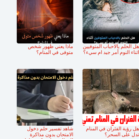
هل الحلم بالاحباب المتوفيين
ماذا يعني ظهور شخص
اثناء النوم أمر جيد ام سيء؟
متوفى في المنام؟
هل رؤية الفئران في المنام
شاهد تفسير حلم دخول
تدل على السحر؟
الامتحان بدون مذاكرة