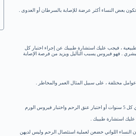
ة السرطان الأمريكية بضرورة بدء الفحص في سن 25 . قد تكون بعض النساء أكثر عرضة للإصابة بالسرطان أو العدوى .
ق الرحم غير الطبيعية ، فيجب عليك استشارة طبيبك عن إجراء اختبار كل
بشري . فهو فيروس يسبب التآليل ويزيد من فرصة الإصابة
امل مختلفة ، على سبيل المثال العمر والمخاطر .
30-65 :مرة كل 3 سنوات أو اختبار فيروس الورم الحليمي البشري كل 5 سنوات أو اختبار عنق الرحم واختبار فيروس الورم
ن النساء اللواتي خضعن لعملية استئصال الرحم وليس لديهن