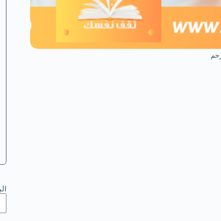
حم
ال