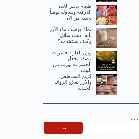
طعام يدمر الغدة
الدرقية وتتناوله يومياً
تجنبه من الأن
لماذا يوصف ماء الأرز
بأنه “ذهب سائل”
وكيف تستخدمه؟
ورق الغار للحشرات :
وصفة تجعل
الحشرات تهرب من
البيت
كريم البطاطس
والأرز لعلاج الزوائد
الجلدية
بحث
البحث