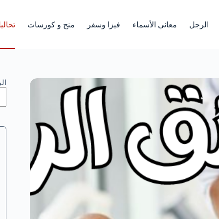
الرجل
معاني الأسماء
فيزا وسفر
منح و كورسات
تحالي
ال