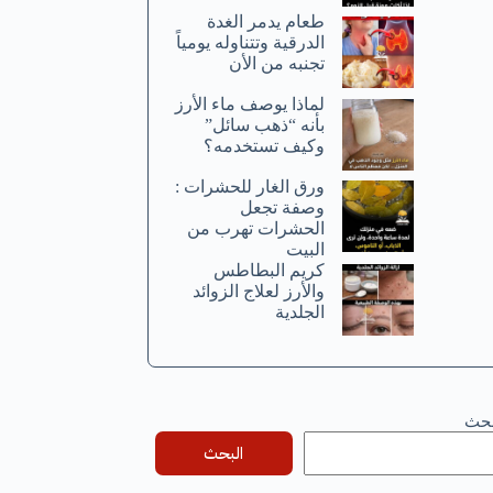
طعام يدمر الغدة
الدرقية وتتناوله يومياً
تجنبه من الأن
لماذا يوصف ماء الأرز
بأنه “ذهب سائل”
وكيف تستخدمه؟
ورق الغار للحشرات :
وصفة تجعل
الحشرات تهرب من
البيت
كريم البطاطس
والأرز لعلاج الزوائد
الجلدية
بحث
البحث