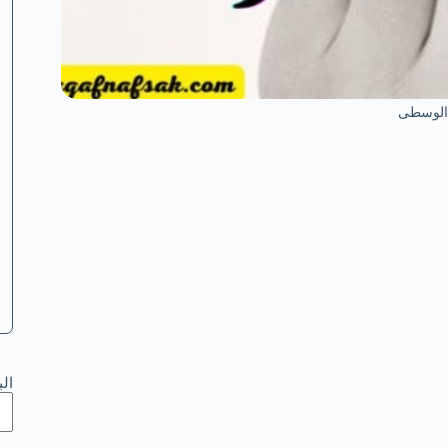
 الوسطى
ال