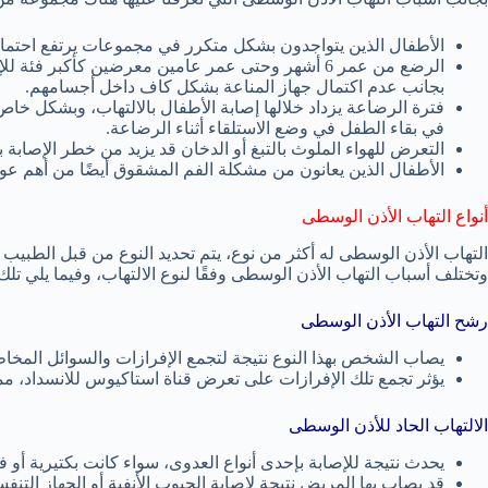
الأطفال الذين يتواجدون بشكل متكرر في مجموعات يرتفع احتمال إ
الرضع من عمر 6 أشهر وحتى عمر عامين معرضين كأكبر فئ
بجانب عدم اكتمال جهاز المناعة بشكل كاف داخل أجسامهم.
فترة الرضاعة يزداد خلالها إصابة الأطفال بالالتهاب، وبشكل خ
في بقاء الطفل في وضع الاستلقاء أثناء الرضاعة.
التعرض للهواء الملوث بالتبغ أو الدخان قد يزيد من خطر الإصابة با
الأطفال الذين يعانون من مشكلة الفم المشقوق أيضًا من أهم عوام
أنواع التهاب الأذن الوسطى
التهاب الأذن الوسطى له أكثر من نوع، يتم تحديد النوع من قبل الطبيب ب
وتختلف أسباب التهاب الأذن الوسطى وفقًا لنوع الالتهاب، وفيما يلي تلك ا
رشح التهاب الأذن الوسطى
يصاب الشخص بهذا النوع نتيجة لتجمع الإفرازات والسوائل المخاطي
يؤثر تجمع تلك الإفرازات على تعرض قناة استاكيوس للانسداد، مم
الالتهاب الحاد للأذن الوسطى
يحدث نتيجة للإصابة بإحدى أنواع العدوى، سواء كانت بكتيرية أو ف
قد يصاب بها المريض نتيجة لإصابة الجيوب الأنفية أو الجهاز التن