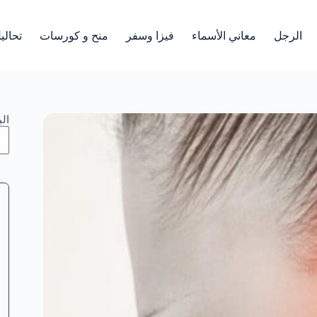
الرجل
معاني الأسماء
فيزا وسفر
منح و كورسات
تحالي
ال