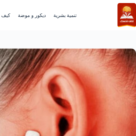
لتجاوز
لى
لمحتوى
تنمية بشرية
ديكور و موضة
كيف