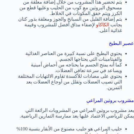
يتم تحضير هذا المشروب من خلال إضافة معلقة من
مسحوق البروتين مع كوب من الحليب وعليها قطع من
الكرز ويتم خفق المكونات في الخلاط.
يتم إضافة القليل من السبانخ والجوز ومعلقة بذور كتان
بجانب
الكاكاو
لإضفاء مذاق أفضل للمشروب وقيمة
غذائية أعلى.
عصير البطيخ
يحتوي البطيخ على نسبة كبيرة من العناصر الغذائية
والفيتامينات التي يحتاجها الجسم.
كما أنه يمنح الجسم ما يحتاجه من أحماض أمينية
ويساعد في سرعة تعافي العضلات.
يحتوي على مضادات للأكسدة تقاوم الالتهابات المختلفة
التي تصيب العضلات وتقلل من أوجاع العضلات بعد
التمرين.
مشروب بروتين المراعي
يعد مشروب بروتين المراعي من المشروبات الرائعة التي
يمكن للرياضي الاعتماد عليها بعد ممارسة التمارين الرياضية.
حليب المراعي هو حليب مصنوع من الأبقار بنسبة 100%