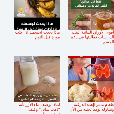
أقوى الأوراق النباتية أثبتت
ماذا يحدث لجسمك اذا اكلت
الدراسات فعاليتها في دعم
موزة قبل النوم
الجسم
طعام يدمر الغدة الدرقية
لماذا يوصف ماء الأرز بأنه
وتتناوله يومياً تجنبه من الأن
“ذهب سائل” وكيف