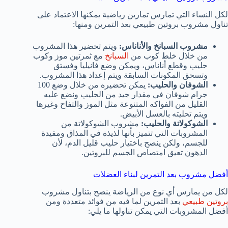
لكل النساء التي تمارس تمارين رياضية يمكنها الاعتماد على
تناول مشروب بروتين طبيعي بعد التمرين ومنها:
مشروب السبانخ والأناناس:
ويتم تحضير هذا المشروب
من خلال خلط كوب من
السبانخ
مع ثمرتين موز وكوب
حليب وقطع أناناس، ويمكن وضع فانيليا وفستق
وتسحق المكونات السابقة ويتم إعداد هذا المشروب.
الشوفان والحليب:
يمكن تحضيره من خلال وضع 100
جرام شوفان في مقدار جيد من الحليب ونضع عليه
القليل من الفواكه المتنوعة مثل الموز والتفاح وغيرها
ويتم تحليته بالعسل الأبيض.
الشوكولاتة والحليب:
مشروب الشوكولاتة من
المشروبات التي تتميز بأنها لذيذة في المذاق ومفيدة
للجسم، ولكن ينصح باختيار حليب قليل الدم، لأن
الدهون تعيق امتصاص الجسم للبروتين.
أفضل مشروب بعد التمرين لبناء العضلات
لكل من يمارس أي نوع من الرياضة ينصح بتناول مشروب
بروتين طبيعي
بعد التمرين لما فيه من فوائد متعددة ومن
أفضل المشروبات التي يمكن تناولها ما يلي: