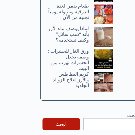
طعام يدمر الغدة
الدرقية وتتناوله يومياً
تجنبه من الأن
لماذا يوصف ماء الأرز
بأنه “ذهب سائل”
وكيف تستخدمه؟
ورق الغار للحشرات :
وصفة تجعل
الحشرات تهرب من
البيت
كريم البطاطس
والأرز لعلاج الزوائد
الجلدية
بحث
البحث