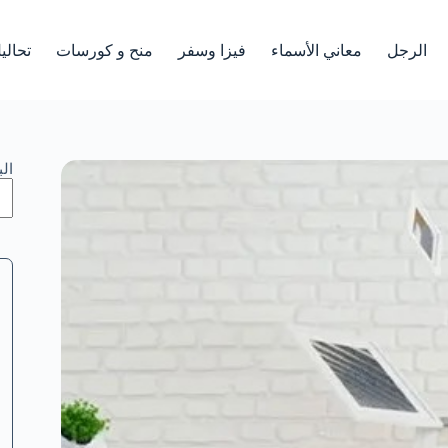
الرجل
معاني الأسماء
فيزا وسفر
منح و كورسات
تحالي
ال