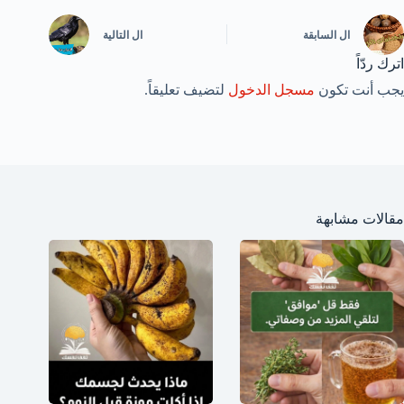
ال
السابقة
ال
التالية
اترك ردّاً
يجب أنت تكون
مسجل الدخول
لتضيف تعليقاً.
مقالات مشابهة