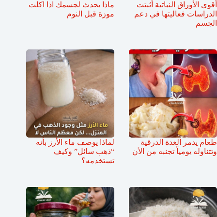
أقوى الأوراق النباتية أثبتت
ماذا يحدث لجسمك اذا اكلت
الدراسات فعاليتها في دعم
موزة قبل النوم
الجسم
طعام يدمر الغدة الدرقية
لماذا يوصف ماء الأرز بأنه
وتتناوله يومياً تجنبه من الأن
“ذهب سائل” وكيف
تستخدمه؟