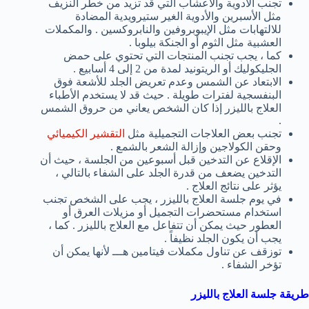
تجنب الأدوية والأعشاب التي قد تزيد من خطر النزيف
مثل الأسبرين والأدوية الغير ستيرويدية المضادة
للالتهابات مثل الإيبوبروفين والنابروكسين . والمكملات
العشبية مثل الثوم أو الجنكة بيلوبا .
كما ، يجب تجنب المنتجات التي تحتوي على حمض
الجليكوليك أو الريتونيد لمدة من 2 إلى 4 أسابيع .
الابتعاد عن الشمس وعدم تعريض الجلد للأشعة فوق
البنفسجية لفترات طويلة . حيث قد لا يستخدم الأطباء
العلاج بالليزر إذا كان الشخص يعاني من حروق الشمس
.
تجنب بعض العلاجات التجميلية مثل
التقشير الكيميائي
وحقن الكولاجين وإزالة الشعر بالشمع .
الإقلاع عن التدخين قبل أسبوعين من الجلسة ، حيث أن
التدخين يضعف من قدرة الجلد على الشفاء بالتالي ،
يؤثر على نتائج العلاج .
في يوم جلسة العلاج بالليزر ، يجب على الشخص تجنب
استخدام مستحضرات التجميل أو مزيلات العرق أو
العطور حيث يمكن أن تتفاعل مع العلاج بالليزر . كما ،
يجب أن يكون الجلد نظيفاً .
توزقف عن تناول مكملات فيتامين هـــ لأنها يمكن أن
تؤخر الشفاء .
طريقة جلسة العلاج بالليزر