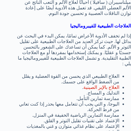
ميلناسيبران ( سافيلا ) أحيانًا لعلاج الألم و التعب الناتج عن
الألم العضلي الليفي. قد تعمل هذه الأدوية أيضًا على إعادة
توازن الناقلات العصبية و تحسين جودة النوم.
العلاجات الطبيعية للفيبروماليجيا
إذا لم تخفف الأدوية الأعراض تمامًا، يمكن البدء في البحث عن
بدائل لها. حيث تركز العديد من العلاجات الطبيعية على تقليل
التوتر و الألم. كما يمكن أن تساعدك على الشعور بالتحسن
جسديًا و عقليًا. و يمكنك إستخدامها بمفردها أو مع العلاجات
الطبية التقليدية. و تشمل العلاجات الطبيعية للفيبروماليجيا ما
يلي :
العلاج الطبيعي الذي يحسن من القوة العضلية و يقلل
من الضغط الواقع على جسمك.
العلاج بالإبر الصينية
.
التدليك و المساج.
ممارسة تمارين التأمل.
اليوجا، و التي يجب أن تتعامل معها بحذر إذا كنت تعاني
من فرط الحركة.
ممارسة التمارين الرياضية الخفيفة في المنزل.
الإعتماد على تقنيات تقليل التوتر و القلق.
الإعتماد على نظام غذائي متوازن و غني بالمغذيات