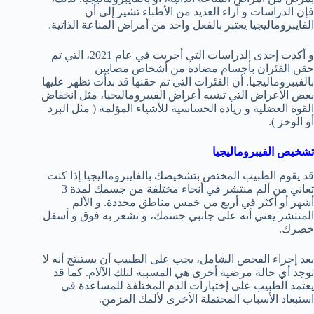
فإن الدراسات و آراء العديد من الأطباء تشير إلى أن
الفايبروماليجيا يعتبر بالفعل واحد من أمراض المناعة الذاتية.
و أكدت إحدى الدراسات التي أجريت في عام 2021، التي تم
حقن الفئران بأجسام مضادة من أشخاص مصابين
بالفيبروماليجيا. أن الفئرات التي تم حقنها قد بدأت تظهر عليها
بعض الأعراض التي تشبه أعراض الفيبروماليجيا، مثل انخفاض
القوة العضلية و زيادة الحساسية للأشياء المؤلمة ( مثل البرد
أو الوخز ).
تشخيص الفيبروماليجيا
قد يقوم الطبيب المختص بتشخيصك بالفايبروماليجيا إذا كنت
تعاني من ألم منتشر في أنحاء مختلفة من جسمك لمدة 3
أشهر أو أكثر في أربع من خمس مناطق محددة. و الألم
المنتشر يعني أنه على جانبي جسمك، و تشعر به فوق و أسفل
خصرك.
بعد إجراء الفحص الشامل، يجب على الطبيب أن يستنتج أنه لا
توجد أي حالة مرضية أخرى هي المسببة لتلك الآلام. كما قد
يعتمد الطبيب على إختبارات الدم المختلفة للمساعدة في
استبعاد الأسباب المحتملة الأخرى لألمك المزمن.