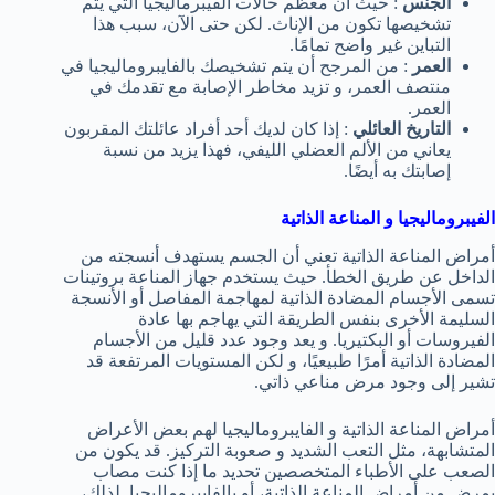
الجنس
: حيث أن معظم حالات الفيبرماليجيا التي يتم
تشخيصها تكون من الإناث. لكن حتى الآن، سبب هذا
التباين غير واضح تمامًا.
العمر
: من المرجح أن يتم تشخيصك بالفايبروماليجيا في
منتصف العمر، و تزيد مخاطر الإصابة مع تقدمك في
العمر.
التاريخ العائلي
: إذا كان لديك أحد أفراد عائلتك المقربون
يعاني من الألم العضلي الليفي، فهذا يزيد من نسبة
إصابتك به أيضًا.
الفيبروماليجيا و المناعة الذاتية
أمراض المناعة الذاتية تعني أن الجسم يستهدف أنسجته من
الداخل عن طريق الخطأ. حيث يستخدم جهاز المناعة بروتينات
تسمى الأجسام المضادة الذاتية لمهاجمة المفاصل أو الأنسجة
السليمة الأخرى بنفس الطريقة التي يهاجم بها عادة
الفيروسات أو البكتيريا. و يعد وجود عدد قليل من الأجسام
المضادة الذاتية أمرًا طبيعيًا، و لكن المستويات المرتفعة قد
تشير إلى وجود مرض مناعي ذاتي.
أمراض المناعة الذاتية و الفايبروماليجيا لهم بعض الأعراض
المتشابهة، مثل التعب الشديد و صعوبة التركيز. قد يكون من
الصعب على الأطباء المتخصصين تحديد ما إذا كنت مصاب
بمرض من أمراض المناعة الذاتية، أو بالفايبروماليجيا. لذلك،