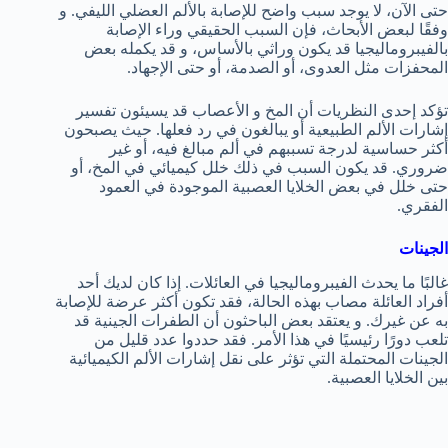
حتى الآن، لا يوجد سبب واضح للإصابة بالألم العضلي الليفي. و
وفقًا لبعض الأبحاث، فإن السبب الحقيقي وراء الإصابة
بالفيبروماليجيا قد يكون وراثي بالأساس، و قد يكمله بعض
المحفزات مثل العدوى، أو الصدمة، أو حتى الإجهاد.
تؤكد إحدى النظريات أن المخ و الأعصاب قد يسيئون تفسير
إشارات الألم الطبيعية أو يبالغون في رد فعلها. حيث يصبحون
أكثر حساسية لدرجة تسببهم في ألم مبالغ فيه، أو غير
ضروري. قد يكون السبب في ذلك خلل كيميائي في المخ، أو
حتى خلل في بعض الخلايا العصبية الموجودة في العمود
الفقري.
الجينات
غالبًا ما يحدث الفيبروماليجيا في العائلات. إذا كان لديك أحد
أفراد العائلة مصاب بهذه الحالة، فقد تكون أكثر عرضة للإصابة
به عن غيرك. و يعتقد بعض الباحثون أن الطفرات الجينية قد
تلعب دورًا رئيسيًا في هذا الأمر. فقد حددوا عدد قليل من
الجينات المحتملة التي تؤثر على نقل إشارات الألم الكيميائية
بين الخلايا العصبية.