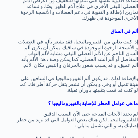
تساعد الأدوية نفسها التي تتناولها للتخفيف من أعراض الألم
العضلي الليفي الأخرى في علاج آلام الظهر أيضًا. و تساعد
تمارين الإطالة و التقوية في دعم العضلات و الأنسجة الرخوة
الأخرى الموجودة في ظهرك.
ألم في الساق
إذا كنت تعاني من الفيبروماليجيا، فقد تشعر بألم في العضلات
و الأنسجة الرخوة الموجودة في ساقيك. يمكن أن يكون ألم
الساق الناجم عن الألم العضلي الليفي مشابه لألم إلتهاب
المفاصل أو ألم الشد العضلي. كما يمكن وصف هذا الألم بأنه
ألم عميق، و قد يسبب شعور بالحرقان و النبض مكان الألم.
بالإضافة لذلك، قد يكون ألم الفيبروماليجيا في الساقين على
هيئة تنميل أو وخز. و يمكن أن تشعر بثقل حركة أطرافك، كما
لو كنت قد قمت بتثبيتها بأوزان ثقيلة.
ما هي عوامل الخطر للإصابة بالفيبروماليجيا ؟
لم تحدد الأبحاث المتاحة حتى الآن السبب الدقيق
للفايبروماليجيا. لكن هناك بعض العوامل التي قد تزيد من خطر
إصابتك به، و التي تشمل ما يلي :