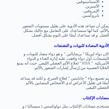
الأسيتامينوفين.
الأسبرين.
الإيبروفين.
نابروكسين.
يمكن أن تساعد هذه الأدوية على تقليل مستويات الشعور
بالألم، كما أنها ستساعدك على التعامل مع حالتك بشكل
أفضل. و قد تساعدك أيضًا على النوم بشكل أفضل.
الأدوية المضادة للنوبات و التشنجات
كان دواء ليريكا ” بريجابالين ” و هو دواء مضاد للنوبات و
التشنجات، أول دواء وافقت عليه إدارة الغذاء و الدواء
الأمريكية ” FDA ” لعلاج الألم العضلي الليفي. حيث أنه يمنع
الخلايا العصبية من إرسال إشارات الشعور بالألم.
تم تصنيع دواء ” جابابنتين ” لعلاج الصرع، و لكنه قد يساعد
أيضًا في تقليل الأعراض لدى الأشخاص المصابين بالألم
العضلي الليفي.
مضادات الإكتئاب
تستخدم مضادات الإكتئاب مثل دولوكستين ( سيمبالتا ) و