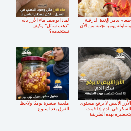
طعام يدمر الغدة الدرقية
لماذا يوصف ماء الأرز بأنه
وتتناوله يومياً تجنبه من الأن
“ذهب سائل” وكيف
تستخدمه؟
الأرز الأبيض لا يرفع مستوى
ملعقة صغيرة يوميًا ولاحظ
السكر في الدم إذا قمت
الفرق بعد اسبوع
بتحضيره بهذه الطريقة