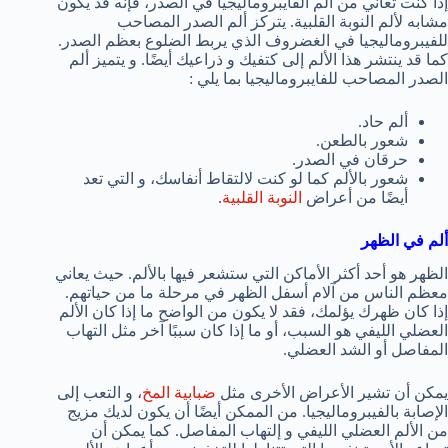
إذا كنت تعاني من ألم الفايبروماليجيا في الصدر، فإنه قد يكون
مشابه لألم النوبة القلبية. يتركز ألم الصدر المصاحب
للفيبروماليجيا في الغضروف الذي يربط الضلوع بعظم الصدر.
كما قد ينتشر هذا الألم إلى كتفيك و ذراعيك أيضًا. و يتميز ألم
الصدر المصاحب للفايبروماليجيا بما يلي :
ألم حاد.
شعور بالطعن.
حرقان في الصدر.
شعور بالألم كما لو كنت لالتقاط أنفاسك، و التي تعد
أيضًا من أعراض
النوبة القلبية
.
ألم في الظهر
الظهر هو أحد أكثر الأماكن التي ستشعر فيها بالألم. حيث يعاني
معظم الناس من آلام أسفل الظهر في مرحلة ما من حياتهم.
إذا كان ظهرك يؤلمك، فقد لا يكون من الواضح ما إذا كان الألم
العضلي الليفي هو السبب، أو ما إذا كان سببًا آخر مثل التهاب
المفاصل أو الشد العضلي.
يمكن أن تشير الأعراض الأخرى مثل
ضبابية المخ
، و التعب إلى
الإصابة بالفيبروماليجيا. من الممكن أيضًا أن يكون لديك مزيج
من الألم العضلي الليفي و إلتهاب المفاصل. كما يمكن أن