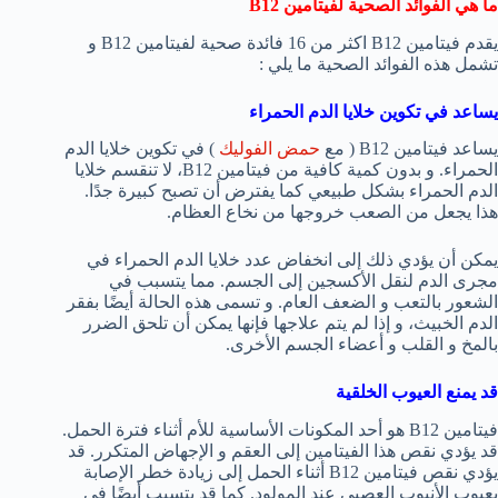
ما هي الفوائد الصحية لفيتامين
B12
يقدم فيتامين B12 اكثر من 16 فائدة صحية لفيتامين B12 و
تشمل هذه الفوائد الصحية ما يلي :
يساعد في تكوين خلايا الدم الحمراء
يساعد فيتامين B12 ( مع
حمض الفوليك
) في تكوين خلايا الدم
الحمراء. و بدون كمية كافية من فيتامين B12، لا تنقسم خلايا
الدم الحمراء بشكل طبيعي كما يفترض أن تصبح كبيرة جدًا.
هذا يجعل من الصعب خروجها من نخاع العظام.
يمكن أن يؤدي ذلك إلى انخفاض عدد خلايا الدم الحمراء في
مجرى الدم لنقل الأكسجين إلى الجسم. مما يتسبب في
الشعور بالتعب و الضعف العام. و تسمى هذه الحالة أيضًا بفقر
الدم الخبيث، و إذا لم يتم علاجها فإنها يمكن أن تلحق الضرر
بالمخ و القلب و أعضاء الجسم الأخرى.
قد يمنع العيوب الخلقية
فيتامين B12 هو أحد المكونات الأساسية للأم أثناء فترة الحمل.
قد يؤدي نقص هذا الفيتامين إلى العقم و الإجهاض المتكرر. قد
يؤدي نقص فيتامين B12 أثناء الحمل إلى زيادة خطر الإصابة
بعيوب الأنبوب العصبي عند المولود. كما قد يتسبب أيضًا في