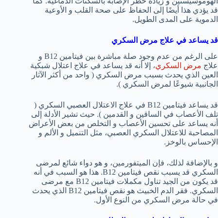
الهوموسيستين و زيادة خطر الإصابة بالسكتات الدماغية. كما
قد يؤدي هذا أيضًا إلى الحفاظ على صحة القلب و الأوعية
الدموية على المدى الطويل.
قد يساعد في علاج مرض السكري
على الرغم من عدم وجود صلة مباشرة بين فيتامين B12 و
علاج
مرض السكري
، إلا أنه قد يساعد في علاج اعتلال شبكية
العين الذي يحدث بسبب مرض السكري ( واحد من أكثر الآثار
الجانبية شيوعًا لمرض السكري ).
قد يساعد فيتامين B12 في علاج الاعتلال العصبي السكري (
تلف الأعصاب في الساقين و القدمين ). حيث تشير الأدلة إلى
أنه يساعد على تحسين الأعصاب و التخلص من بعض الأعراض
المصاحبة للاعتلال السكري العصبي، مثل التنميل و الألم و
الإحساس بالوخز.
و بالإضافة لذلك، فإن الميتفورمين، و هو دواء شائع لمرضى
السكري قد يسبب نقص فيتامين B12. هذا هو السبب في أنه
قد يكون من الجيد تناول مكملات فيتامين B12 مع مرضى
السكري. فقر الدم الخبيث هو نقص فيتامين B12 الذي يحدث
في حالة مرض السكري من النوع الأول.