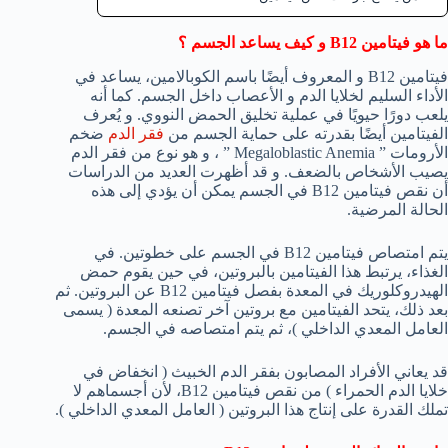
ما هو فيتامين
B12
و كيف يساعد الجسم ؟
فيتامين B12 و المعروف أيضًا باسم الكوبالامين، يساعد في
الأداء السليم لخلايا الدم و الأعصاب داخل الجسم. كما أنه
يلعب دورًا حيويًا في عملية تخليق الحمض النووي. و يُعرف
الفيتامين أيضًا بقدرته على حماية الجسم من
فقر الدم
ضخم
الأرومات ” Megaloblastic Anemia ” ، و هو نوع من فقر الدم
يصيب الأشخاص بالضعف. و قد أظهرت العديد من الدراسات
أن نقص فيتامين B12 في الجسم يمكن أن يؤدي إلى هذه
الحالة المرضية.
يتم امتصاص فيتامين B12 في الجسم على خطوتين. في
الغذاء، يرتبط هذا الفيتامين بالبروتين، في حين يقوم حمض
الهيدروكلوريك في المعدة بفصل فيتامين B12 عن البروتين. ثم
بعد ذلك، يتحد الفيتامين مع بروتين آخر تصنعه المعدة ( يسمى
العامل المعدي الداخلي )، ثم يتم امتصاصه في الجسم.
قد يعاني الأفراد المصابون بفقر الدم الخبيث ( انخفاض في
خلايا الدم الحمراء ) من نقص فيتامين B12، لأن أجسماهم لا
تملك القدرة على إنتاج هذا البروتين ( العامل المعدي الداخلي ).