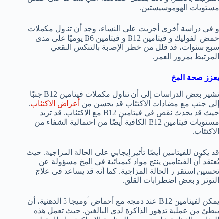
مستويات الهوموسيستين.
و في دراسة أخرى أجريت على النساء، وجد أن تناول مكملات
حمض الفوليك و فيتامين B12 و فيتامين B6 يوميًا على مدى
سبع سنوات، قد قلل من خطر الإصابة بالتنكس البقعي
المرتبط بمرور العمر.
يعزز صحة المخ
تشير بعض الدراسات إلى أن تناول مكملات فيتامين B12 جنبًا
إلى جنب مع مضادات الاكتئاب قد يحسن من
أعراض الاكتئاب
.
حيث قد يحدث نقص في فيتامين B12 مع الاكتئاب. قد تزيد
مستويات فيتامين B12 الكافية أيضًا من احتمالية الشفاء من
الاكتئاب.
قد يكون للفيتامين أيضًا تأثير إيجابي على الحالة المزاجية. حيث
يُعتقد أن الفيتامين ينتج مواد كيميائية في المخ مسؤولة عن
تحسين استقرار الحالة المزاجية. كما أنه قد يساعد في علاج
التوتر و بعض اضطرابات القلق.
يمكن لفيتامين B12 عند دمجه مع أحماض أوميجا 3 الدهنية، أن
يبطئ من عملية تدهور الذاكرة لدى البالغين. حيث تعمل هذه