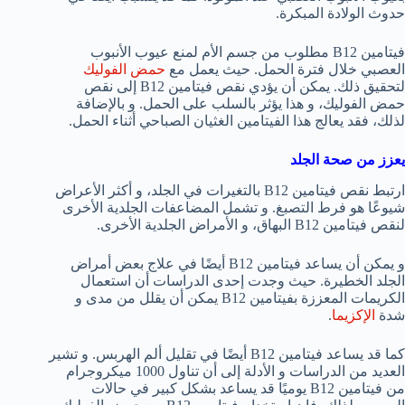
حدوث الولادة المبكرة.
فيتامين B12 مطلوب من جسم الأم لمنع عيوب الأنبوب
العصبي خلال فترة الحمل. حيث يعمل مع
حمض الفوليك
لتحقيق ذلك. يمكن أن يؤدي نقص فيتامين B12 إلى نقص
حمض الفوليك، و هذا يؤثر بالسلب على الحمل. و بالإضافة
لذلك، فقد يعالج هذا الفيتامين الغثيان الصباحي أثناء الحمل.
يعزز من صحة الجلد
ارتبط نقص فيتامين B12 بالتغيرات في الجلد، و أكثر الأعراض
شيوعًا هو فرط التصبغ. و تشمل المضاعفات الجلدية الأخرى
لنقص فيتامين B12 البهاق، و الأمراض الجلدية الأخرى.
و يمكن أن يساعد فيتامين B12 أيضًا في علاج بعض أمراض
الجلد الخطيرة. حيث وجدت إحدى الدراسات أن استعمال
الكريمات المعززة بفيتامين B12 يمكن أن يقلل من مدى و
شدة
الإكزيما
.
كما قد يساعد فيتامين B12 أيضًا في تقليل ألم الهربس. و تشير
العديد من الدراسات و الأدلة إلى أن تناول 1000 ميكروجرام
من فيتامين B12 يوميًا قد يساعد بشكل كبير في حالات