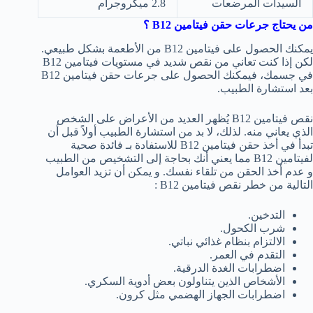
السيدات المرضعات
2.8 ميكروجرام
من يحتاج جرعات حقن فيتامين
B12
؟
يمكنك الحصول على فيتامين B12 من الأطعمة بشكل طبيعي.
لكن إذا كنت تعاني من نقص شديد في مستويات فيتامين B12
في جسمك، فيمكنك الحصول على جرعات حقن فيتامين B12
بعد استشارة الطبيب.
نقص فيتامين B12 يُظهر العديد من الأعراض على الشخص
الذي يعاني منه. لذلك، لا بد من استشارة الطبيب أولاً قبل أن
تبدأ في أخذ حقن فيتامين B12 للاستفادة بـ فائدة صحية
لفيتامين B12 مما يعني أنك بحاجة إلى التشخيص من الطبيب
و عدم أخذ الحقن من تلقاء نفسك. و يمكن أن تزيد العوامل
التالية من خطر نقص فيتامين B12 :
التدخين.
شرب الكحول.
الالتزام بنظام غذائي نباتي.
التقدم في العمر.
اضطرابات الغدة الدرقية.
الأشخاص الذين يتناولون بعض أدوية السكري.
اضطرابات الجهاز الهضمي مثل كرون.