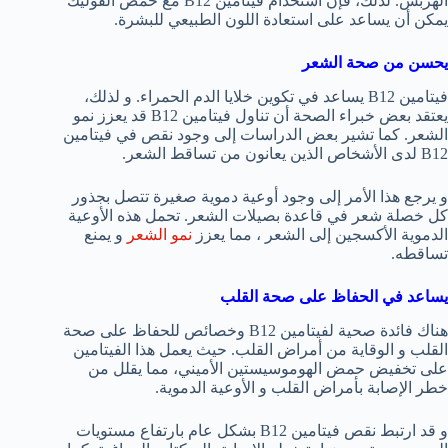
الهربس. لذلك، فإن استخدام فيتامين B12 مع حمض الفوليك
يمكن أن يساعد على استعادة اللون الطبيعي للبشرة.
يحسن من صحة الشعر
فيتامين B12 يساعد في تكوين خلايا الدم الحمراء. و لذلك،
يعتقد بعض خبراء الصحة أن تناول فيتامين B12 قد يعزز نمو
الشعر. كما تشير بعض الدراسات إلى وجود نقص في فيتامين
B12 لدى الأشخاص الذين يعانون من تساقط الشعر.
و يرجع هذا الأمر إلى وجود أوعية دموية صغيرة تتصل بجذور
كل خصلة شعر في قاعدة بصيلات الشعر. تحمل هذه الأوعية
الدموية الأكسجين إلى الشعر ، مما يعزز
نمو الشعر
و يمنع
تساقطه.
يساعد في الحفاظ على صحة القلب
هناك فائدة صحية لفيتامين B12 وخصائص للحفاظ على صحة
القلب و الوقاية من أمراض القلب. حيث يعمل هذا الفيتامين
على تخفيض حمض الهوموسيستين الأميني، مما يقلل من
خطر الإصابة بأمراض القلب و الأوعية الدموية.
و قد ارتبط نقص فيتامين B12 بشكل عام بارتفاع مستويات