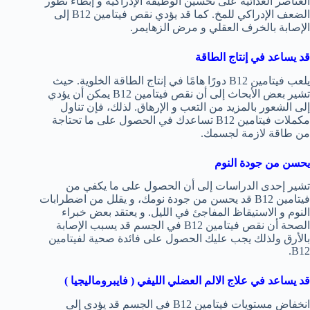
العناصر الغذائية على تحسين الوظيفة الإدراكية و إبطاء تطور
الضعف الإدراكي للمخ. كما قد يؤدي نقص فيتامين B12 إلى
الإصابة بالخرف العقلي و مرض الزهايمر.
قد يساعد في إنتاج الطاقة
يلعب فيتامين B12 دورًا هامًا في إنتاج الطاقة الخلوية. حيث
تشير بعض الأبحاث إلى أن نقص فيتامين B12 يمكن أن يؤدي
إلى الشعور بالمزيد من التعب و الإرهاق. لذلك، فإن تناول
مكملات فيتامين B12 تساعدك في الحصول على ما تحتاجة
من طاقة لازمة لجسمك.
يحسن من جودة النوم
تشير إحدى الدراسات إلى أن الحصول على ما يكفي من
فيتامين B12 قد يحسن من جودة نومك، و يقلل من اضطرابات
النوم و الاستيقاظ المفاجئ في الليل. و يعتقد بعض خبراء
الصحة أن نقص فيتامين B12 في الجسم قد يسبب الإصابة
بالأرق ولذلك يجب عليك الحصول على فائدة صحية لفيتامين
B12.
قد يساعد في علاج الالم العضلي الليفي ( فايبروماليجيا )
انخفاض مستويات فيتامين B12 في الجسم قد يؤدي إلى