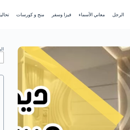
الرجل
معاني الأسماء
فيزا وسفر
منح و كورسات
تحالي
ال