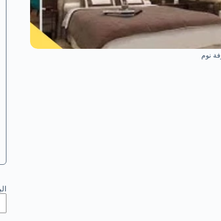
ة نوم
ال