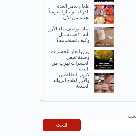
طعام يدمر الغدة
الدرقية وتتناوله يومياً
تجنبه من الأن
لماذا يوصف ماء الأرز
بأنه “ذهب سائل”
وكيف تستخدمه؟
ورق الغار للحشرات :
وصفة تجعل
الحشرات تهرب من
البيت
كريم البطاطس
والأرز لعلاج الزوائد
الجلدية
بحث
البحث