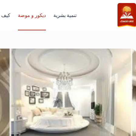
لتجاوز
لى
لمحتوى
تنمية بشرية
ديكور و موضة
كيف