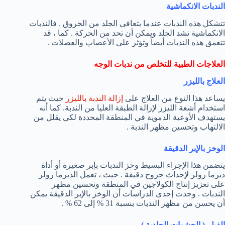
الندبات الانكماشية
تتشكل هذه الندبات عندما يتعافى الجلد من الحروق . فالندبات
الانكماشية تشد الجلد ويمكن أن تحد من الحركة . كما ، قد
تتعمق هذه الندبات أيضاً وتؤثر على الأعصاب والعضلات .
العلاجات الطبية للتخلص من ندبات الوجه
العلاج بالليزر
يساعد هذا النوع من العلاج على
إزالة الندبة بالليزر
حيث يتم
استخدام أشعة الليزر لإزالة الطبقة العليا من الندبة. كما أنه
يستهدف الأوعية الدموية في المنطقة المحددة لكي يقلل من
الالتهاب وتحسين مظهر الندبة .
الوخز بالإبر الدقيقة
يتضمن هذا الإجراء البسيط وخز الندبات بإبر صغيرة أو أداة
ديرما رولر لإحداث جروح دقيقة . حيث ، تعمل الديرما رولر
على تعزيز إنتاج الكولاجين في المنطقة وتحسين مظهر
الندبات . وجدت إحدى الدراسات أن الوخز بالإبر الدقيقة يمكن
أن يحسن من مظهر الندبات بنسبة 31 % إلى 62 % .
الفيلر ( الحشوات الجلدية )