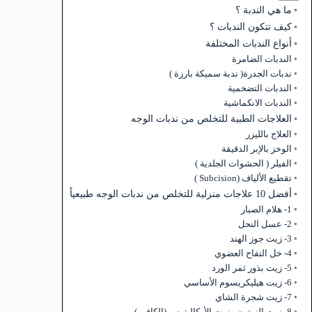
ما هي الندبة ؟
كيف تتكون الندبات ؟
أنواع الندبات المختلفة
الندبات الضامرة
ندبات الجدرة( ندبة سميكة بارزة )
الندبات التضخمية
الندبات الانكماشية
العلاجات الطبية للتخلص من ندبات الوجه
العلاج بالليزر
الوخز بالإبر الدقيقة
الفيلر ( الحشوات الجلدية )
تقطيع الألياف (Subcision )
أفضل 10 علاجات منزلية للتخلص من ندبات الوجه طبيعياً
1- هلام الصبار
2- عسل النحل
3- زيت جوز الهند
4- خل التفاح العضوي
5- زيت بذور ثمر الورد
6- زيت هيليكريسوم الأساسي
7- زيت شجرة الشاي
8- زيت الزيتون وزيت الأوكالبتوس (الكافور)