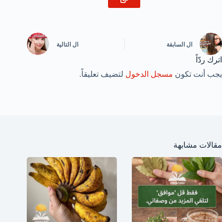
ال
السابقة
ال
التالية
اترك ردّاً
يجب أنت تكون
مسجل الدخول
لتضيف تعليقاً.
مقالات مشابهة