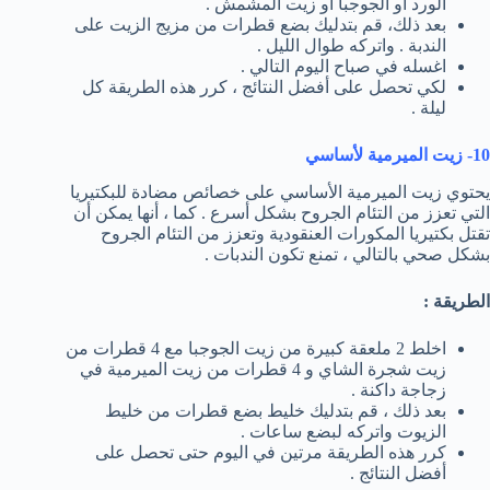
الورد أو الجوجبا أو زيت المشمش .
بعد ذلك، قم بتدليك بضع قطرات من مزيج الزيت على
الندبة . واتركه طوال الليل .
اغسله في صباح اليوم التالي .
لكي تحصل على أفضل النتائج ، كرر هذه الطريقة كل
ليلة .
10- زيت الميرمية لأساسي
يحتوي زيت الميرمية الأساسي على خصائص مضادة للبكتيريا
التي تعزز من التئام الجروح بشكل أسرع . كما ، أنها يمكن أن
تقتل بكتيريا المكورات العنقودية وتعزز من التئام الجروح
بشكل صحي بالتالي ، تمنع تكون الندبات .
الطريقة :
اخلط 2 ملعقة كبيرة من زيت الجوجبا مع 4 قطرات من
زيت شجرة الشاي و 4 قطرات من زيت الميرمية في
زجاجة داكنة .
بعد ذلك ، قم بتدليك خليط بضع قطرات من خليط
الزيوت واتركه لبضع ساعات .
كرر هذه الطريقة مرتين في اليوم حتى تحصل على
أفضل النتائج .