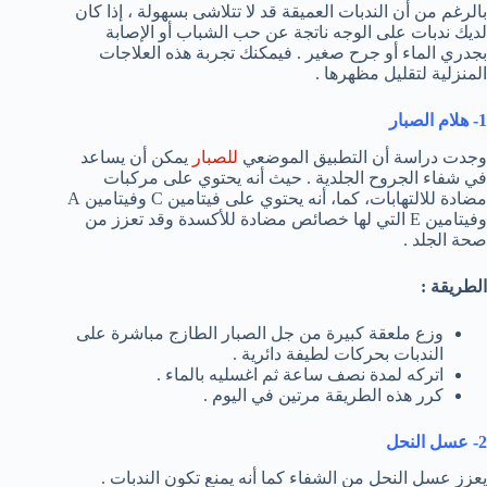
بالرغم من أن الندبات العميقة قد لا تتلاشى بسهولة ، إذا كان
لديك ندبات على الوجه ناتجة عن حب الشباب أو الإصابة
بجدري الماء أو جرح صغير . فيمكنك تجربة هذه العلاجات
المنزلية لتقليل مظهرها .
1- هلام الصبار
وجدت دراسة أن التطبيق الموضعي
للصبار
يمكن أن يساعد
في شفاء الجروح الجلدية . حيث أنه يحتوي على مركبات
مضادة للالتهابات، كما، أنه يحتوي على فيتامين C وفيتامين A
وفيتامين E التي لها خصائص مضادة للأكسدة وقد تعزز من
صحة الجلد .
الطريقة :
وزع ملعقة كبيرة من جل الصبار الطازج مباشرة على
الندبات بحركات لطيفة دائرية .
اتركه لمدة نصف ساعة ثم اغسليه بالماء .
كرر هذه الطريقة مرتين في اليوم .
2- عسل النحل
يعزز عسل النحل من الشفاء كما أنه يمنع تكون الندبات .