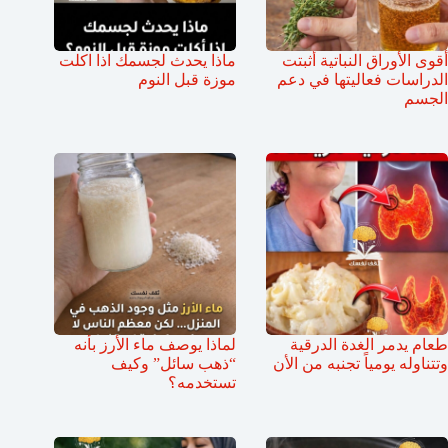
أقوى الأوراق النباتية أثبتت
ماذا يحدث لجسمك اذا اكلت
الدراسات فعاليتها في دعم
موزة قبل النوم
الجسم
طعام يدمر الغدة الدرقية
لماذا يوصف ماء الأرز بأنه
وتتناوله يومياً تجنبه من الأن
“ذهب سائل” وكيف
تستخدمه؟