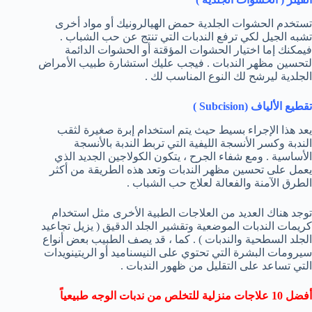
تستخدم الحشوات الجلدية حمض الهيالرونيك أو مواد أخرى
تشبه الجيل لكي ترفع الندبات التي تنتج عن حب الشباب .
فيمكنك إما اختيار الحشوات المؤقتة أو الحشوات الدائمة
لتحسين مظهر الندبات . فيجب عليك استشارة طبيب الأمراض
الجلدية ليرشح لك النوع المناسب لك .
تقطيع الألياف (
Subcision
)
يعد هذا الإجراء بسيط حيث يتم استخدام إبرة صغيرة لثقب
الندبة وكسر الأنسجة الليفية التي تربط الندبة بالأنسجة
الأساسية . ومع شفاء الجرح ، يتكون الكولاجين الجديد الذي
يعمل على تحسين مظهر الندبات وتعد هذه الطريقة من أكثر
الطرق الآمنة والفعالة لعلاج حب الشباب .
توجد هناك العديد من العلاجات الطبية الأخرى مثل استخدام
كريمات الندبات الموضعية وتقشير الجلد الدقيق ( يزيل تجاعيد
الجلد السطحية والندبات ) . كما ، قد يصف الطبيب بعض أنواع
سيرومات البشرة التي تحتوي على النيسناميد أو الريتينويدات
التي تساعد على التقليل من ظهور الندبات .
أفضل 10 علاجات منزلية للتخلص من ندبات الوجه طبيعياً