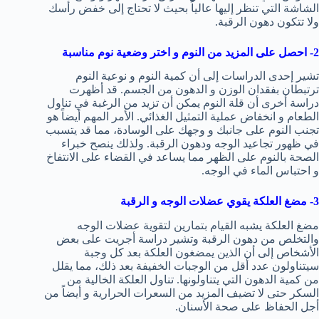
الشاشة التي تنظر إليها عالياً بحيث لا تحتاج إلى خفض رأسك
ولا تتكون دهون الرقبة.
2- احصل على المزيد من النوم و اختر وضعية نوم مناسبة
تشير إحدى الدراسات إلى أن كمية النوم و نوعية النوم
ترتبطان بفقدان الوزن و الدهون من الجسم. قد أظهرت
دراسة أخرى أن قلة النوم يمكن أن تزيد من الرغبة في تناول
الطعام و انخفاض عملية التمثيل الغذائي. الأمر المهم أيضاً هو
تجنب النوم على جانبك و وجهك على الوسادة، مما قد يتسبب
في ظهور تجاعيد الوجه ودهون الرقبة. ولذلك ينصح خبراء
الصحة بالنوم على الظهر مما يساعد في القضاء على الانتفاخ
و احتباس الماء في الوجه.
3- مضغ العلكة يقوي عضلات الوجه و الرقبة
مضغ العلكة يشبه القيام بتمارين لتقوية عضلات الوجه
والتخلص من دهون الرقبة وتشير دراسة أجريت على بعض
الأشخاص إلى أن الذين يمضغون العلكة بعد كل وجبة
سيتناولون عدد أقل من الوجبات الخفيفة بعد ذلك، مما يقلل
من كمية الدهون التي يتناولونها. تناول العلكة الخالية من
السكر حتى لا تضيف المزيد من السعرات الحرارية و أيضاً من
أجل الحفاظ على صحة الأسنان.