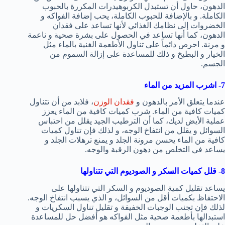
الدهون، حاول أن تستبدل الكربوهيدرات المكررة بالحبوب
الكاملة. و بالإضافة للحبوب الكاملة، يحب إضافة الفواكه و
الخضروات إلى نظامك الغذائي لأنها تساعد على فقدان
الدهون، كما أنها تساعد في الحصول على بشرة صحية و ناعمة
و مرنة. احرص دائماً على تناول الأطعمة الغنية بالماء مثل
الخيار و البطيخ و ذلك للمساعدة على إزالة السموم من
الجسم.
7- اشرب المزيد من الماء
عندما يتعلق الأمر بالدهون و
فقدان الوزن
، فلابد من أن تتناول
كميات كافية من الماء. شرب كميات كافية من الماء يعزز
عملية الأيض لديك، كما أن الترطيب الجيد يقلل من احتباس
السوائل و يقلل من انتفاخ الوجه، و لذلك فإن تناول كميات
كافية من الماء يحسن مرونة الجلد و يمنع ترهلات الجلد و
يساعد في التخلص من دهون الرقبة والوجه.
8- قلل كميات السكر و الصوديوم التي تتناولها
يساعد تقليل كمية الصوديوم و السكر التي تتناولها على
الاحتفاظ بكميات أقل من السوائل، و الذي يسبب انتفاخ الوجه.
لذلك فإن تجنب الوجبات الخفيفة و تقليل تناول السكريات و
استبدالها بأطعمة صحية مثل الفواكه هو أفضل حل للمساعدة