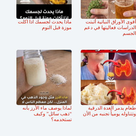
أقوى الأوراق النباتية أثبتت
ماذا يحدث لجسمك اذا اكلت
الدراسات فعاليتها في دعم
موزة قبل النوم
الجسم
طعام يدمر الغدة الدرقية
لماذا يوصف ماء الأرز بأنه
وتتناوله يومياً تجنبه من الأن
“ذهب سائل” وكيف
تستخدمه؟