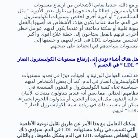
و مع ذلك، عندما يعاني الأشخاص من ارتفاع مستويات
الكوليسترول. فغالبًا ما يحتاجون إلى تناول بعض الأدوية ” مثل
الستاتسين ” أو أدوية أخرى لخفض مستويات الكوليسترول
في الدم. خاصة عندما يكون هؤلاء الأشخاص قد أصيبوا بالفعل
بنوبة قلبية أو سكتة دماغية، أو عندما يكون لديهم عوامل خطر
أخرى. فإنهم بالفعل يحتاجون إلى خطة علاج أقوى و أكبر
لتحسين مستويات LDL في الدم لديهم، و خفضها إلى
مستويات تساعدهم في الحفاظ على صحتهم.
هل هناك أشياء تؤدي إلى إرتفاع مستويات الكوليسترول الضار
”
LDL
” في الجسم ؟
قد تلعب العوامل الورثية و الجينات دورًا في تحديد مستويات
الكوليسترول الضار في الدم. كما أن بعض الأشخاص لديهم
حساسية تجاه كمية الكوليسترول و الدهون المشبعة في
نظامهم الغذائي. مما يعني أنه عندما يتناولون منتجات الألبان
عالية الدهون مثل الزبدة أو الجبن، أو يتناولون اللحوم الحمراء،
يمكن أن يتسبب ذلك في زيادة نسبة الكوليسترول الضار ”
LDL ” لديهم.
يمكنك التعامل مع هذا الأمر عن طريق تقليل نوعية الأطعمة
التي تتسبب في زيادة مستويات LDL في الدم. سيؤدي ذلك
إلى إنخفاض مستويات LDL في الدم بشكل ملحوظ، و بالتالي