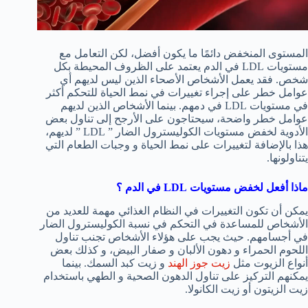
المستوى المنخفض دائمًا ما يكون أفضل، لكن التعامل مع
مستويات LDL في الدم يعتمد على الظروف المحيطة بكل
شخص. فقد يعمل الأشخاص الأصحاء الذين ليس لديهم أي
عوامل خطر على إجراء تغييرات في نمط الحياة للتحكم أكثر
في مستويات LDL في دمهم. بينما الأشخاص الذين لديهم
عوامل خطر واضحة، سيحتاجون على الأرجح إلى تناول بعض
الأدوية لخفض مستويات الكوليسترول الضار ” LDL ” لديهم،
هذا بالإضافة لتغييرات على نمط الحياة و وجبات الطعام التي
يتناولونها.
ماذا أفعل لخفض مستويات
LDL
في الدم ؟
يمكن أن تكون التغييرات في النظام الغذائي مهمة للعديد من
الأشخاص للمساعدة في التحكم في نسبة الكوليسترول الضار
في أجسامهم. حيث يجب على هؤلاء الأشخاص تجنب تناول
اللحوم الحمراء و دهون الألبان و صفار البيض، و كذلك بعض
أنواع الزيوت مثل
زيت جوز الهند
و زيت كبد السمك. بينما
يمكنهم التركيز على تناول الدهون الصحية و الطهي باستخدام
زيت الزيتون أو زيت الكانولا.