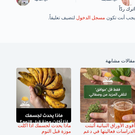
اترك ردّاً
يجب أنت تكون
مسجل الدخول
لتضيف تعليقاً.
مقالات مشابهة
أقوى الأوراق النباتية أثبتت
ماذا يحدث لجسمك اذا اكلت
الدراسات فعاليتها في دعم
موزة قبل النوم