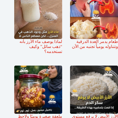
طعام يدمر الغدة الدرقية
لماذا يوصف ماء الأرز بأنه
وتتناوله يومياً تجنبه من الأن
“ذهب سائل” وكيف
تستخدمه؟
الأرز الأبيض لا يرفع مستوى
ملعقة صغيرة يوميًا ولاحظ