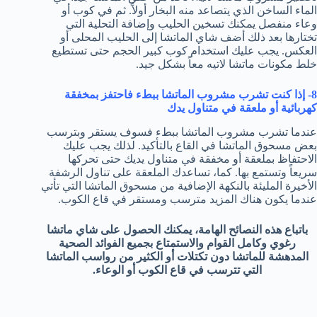
الماء الساخن الذي يتصاعد منه البخار أولاً. ثم في كوب أو
وعاء منفصل يمكنك تسخين الحليب وإضافة التحلية التي
تختارها بعد ذلك أضف شاي الماتشا إلى الحليب المحلى أو
العكس. يجب عليك استخدام كوب كبير الحجم حتى تستطيع
خلط مكونات ماتشا لاتيه معاً بشكل جيد.
8- إذا كنت تشرب مشروب الماتشا ببطء فاحتفز بمخفقة
كهربائية أو ملعقة في متناول يدك
عندما تشرب مشروب الماتشا ببطء فسوف يستقر وبترسب
بعض مسحوق الماتشا في القاع بالتأكيد. لذلك يجب عليك
الاحتفاظ بملعقة أو مخفقة في متناول يديك حتى تحركها
سريعاً وتستمع بها. كما، تساعدك الملعقة على تناول الرشفة
الأخيرة المليئة بالنكهة الإضافية من مسحوق الماتشا التي تأتي
عندما يكون هناك المزيد مترسب ومستقر في قاع الكوب.
باتباع هذه النصائح الهامة، يمكنك الحصول على شاي ماتشا
رغوي وكامل القوام والاستمتاع بجميع الفوائد الصحية
المدهشة للماتشا دون تكتلات أو الكثير من رواسب الماتشا
التي تترسب في قاع الكوب أو الوعاء.