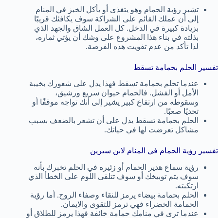
تشير رؤية الحمام وهو يتغذى أو يأكل الخبز في المنام
إلى أن عملك القائم على الشراكة سوف يكافئك قريبًا
بزيادة كبيرة في الدخل. كل العمل الشاق والجهد الذي
بذلته في بناء هذا المشروع على وشك أن يؤتي ثماره،
لذا تأكد من عدم تفويت هذه الفرصة.
تفسير الحلم بحمامة تسقط
عندما تحلم بحمامة تسقط فهذا يدل على شعورك بخيبة
الأمل أو الفشل. فالحمام حيوان سريع ورشيق،
وسقوطه من ارتفاع كبير يشير إلى أنك تواجه موقفًا أو
تحديًا صعبًا.
الحلم بحمامة تسقط يدل على أن تشعر بالضعف بسبب
مشاكل تعرضت لها في حياتك.
تفسير رؤية الحمام في المنام لابن سيرين
رؤية سماع هدير الحمام أو زئيره في الحلم تخبرك بأنه
سوف يتم توبيخك أو سوف تتلقى اللوم على الخطأ الذي
ارتكبته.
الحلم بحمامة بيضاء يرمز للنقاء وصفاء الروح. أما رؤية
الحمامة الخضراء فهي ترمز للتقوى والايمان.
عندما ترى في منامك حمامة خائفة فهذا يرمز للطلاق أو