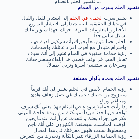
ما تفسير الحلم بالحمام
تفسير الحلم بسرب من الحمام
يشير سرب
الحمام في الحلم
إلى انتشار القيل والقال
في حياتك الحقيقية. انتبه جيداً إلى الانتشار السريع
للأخبار والمعلومات المزيفة حولك. فهذا سيؤثر عليك
بشكل سلبي جداً.
الحلم بحمامتين معاً يخبرك بأنه سيكون لديك فهم
واحترام متبادل مع أقرب أفراد عائلتك وأصدقائك.
رؤية حمامة صغيرة في المنام تشير إلى أنك سوف
تقابل الحب في وقت قصير. هذا اللقاء سيغير حياتك،
وسرعان ما ستنشئ أسرة وتربي أطفالاً.
تفسير الحلم بحمام بألوان مختلفة
رؤية الحمام الأبيض في الحلم تشير إلى أنك قريباً
ستتزوج من حبيبك / حبيبتك في حفل زفاف هادئ
ومتناغم ورائع.
إذا رأيت حمامة سوداء في المنام فهذا يعني أنك سوف
تواجه قريباً حدثاً فريداً سيمكنك من زيادة نجاحك المهني.
فكر في إجراء بحثك والتحدث عن آرائك عندما يحين
الوقت المناسب. سيصنفك الكثيرون على أنك ناجح
ومحظوظ بسبب ظهور معرفتك في هذا المجال.
رؤية الحمامة الزرقاء تنذر بالكآبة وتحذرك من التعرض