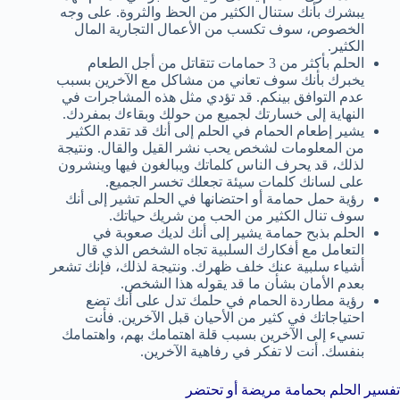
يبشرك بأنك ستنال الكثير من الحظ والثروة. على وجه
الخصوص، سوف تكسب من الأعمال التجارية المال
الكثير.
الحلم بأكثر من 3 حمامات تتقاتل من أجل الطعام
يخبرك بأنك سوف تعاني من مشاكل مع الآخرين بسبب
عدم التوافق بينكم. قد تؤدي مثل هذه المشاجرات في
النهاية إلى خسارتك لجميع من حولك وبقاءك بمفردك.
يشير إطعام الحمام في الحلم إلى أنك قد تقدم الكثير
من المعلومات لشخص يحب نشر القيل والقال. ونتيجة
لذلك، قد يحرف الناس كلماتك ويبالغون فيها وينشرون
على لسانك كلمات سيئة تجعلك تخسر الجميع.
رؤية حمل حمامة أو احتضانها في الحلم تشير إلى أنك
سوف تنال الكثير من الحب من شريك حياتك.
الحلم بذبح حمامة يشير إلى أنك لديك صعوبة في
التعامل مع أفكارك السلبية تجاه الشخص الذي قال
أشياء سلبية عنك خلف ظهرك. ونتيجة لذلك، فإنك تشعر
بعدم الأمان بشأن ما قد يقوله هذا الشخص.
رؤية مطاردة الحمام في حلمك تدل على أنك تضع
احتياجاتك في كثير من الأحيان قبل الآخرين. فأنت
تسيء إلى الآخرين بسبب قلة اهتمامك بهم، واهتمامك
بنفسك. أنت لا تفكر في رفاهية الآخرين.
تفسير الحلم بحمامة مريضة أو تحتضر