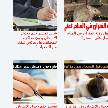
هل رؤية الفئران في المنام
شاهد تفسير حلم دخول
تدل على السحر؟
الامتحان بدون مذاكرة
للمطلقة: هل يعكس قلقك
من التحديات؟
دخول الامتحان دون مذاكرة
تفسير حلم دخول الامتحان