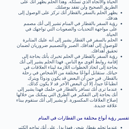
الحياة والاتجاه الذي تسلكه. وهذا الحلم يظهر أنك على
الطريق الصحيح ولن تفقد بوصلتك.
يظهر الحلم بالسفر بالقطار أنك تركز على الوصول إلى
هدفك.
رؤية السفر بالقطار في المنام تشير إلى أنك مصمم
على مواجهة التحديات والصعوبات التي تواجهك في
الحياة.
الحلم بالسفر في القطار يشير إلى أنه عليك المثابرة
للوصول إلى أهدافك. الصبر والتصميم ضروريان لضمان
تحقيق أهدافك.
رؤية السفر بالقطار في الحلم تخبرك بأنك بحاجة إلى
إقامة روابط أقوى مع الناس. فهذا الحلم يشير إلى أنك
بحاجة إلى اتخاذ الخطوات اللازمة لبناء العلاقات في
حياتك. ستقابل أنواعًا مختلفة من الأشخاص في رحلة
بالقطار. في حين أن البعض قد يكون ودودًا ويترك
انطباعًا جيداً، إلا أن البعض الآخر قد لا يكون كذلك.
عندما ترى أنك تسافر بالقطار في حلمك فهذا يشير إلى
أنك بحاجة إلى التفكير في الطرق التي يمكنك من خلالها
إصلاح العلاقات المكسورة. أو يشير إلى أنك ستقوم ببناء
علاقة جديدة.
تفسير رؤية أنواع مختلفة من القطارات في المنام
عندما تحلم بقطار شحن فهذا يدل على أنك تواجه الكثير