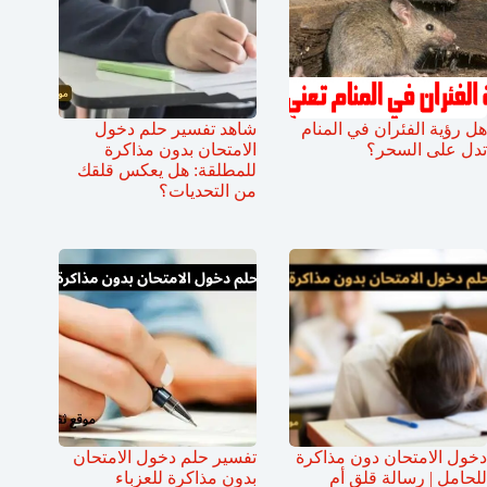
هل رؤية الفئران في المنام
شاهد تفسير حلم دخول
تدل على السحر؟
الامتحان بدون مذاكرة
للمطلقة: هل يعكس قلقك
من التحديات؟
دخول الامتحان دون مذاكرة
تفسير حلم دخول الامتحان
للحامل | رسالة قلق أم
بدون مذاكرة للعزباء