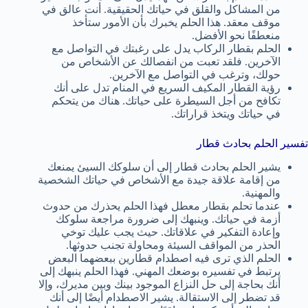
من المشاكل والقلق في حياتك الحقيقية. أنت عالق في
موقف معقد. هذا الحلم يخبرك بأن الأمور ستأخذ
منعطفًا نحو الأفضل.
الحلم بقطار الركاب يدل على رغبتك في التواصل مع
الآخرين. فلقد تعبت من انفصالك عن الأشخاص من
حولك، وترغب في التواصل مع الآخرين.
رؤية القطار المكيف السريع في المنام تدل على أنك
تكافح من أجل السيطرة على حياتك. هناك من يتحكم
في حياتك ويتخذ قراراتك.
تفسير الحلم بحادث قطار
يشير الحلم بحادث قطار إلى أن سلوكك السيئ يمنعك
من إقامة علاقة جيدة مع الأشخاص في حياتك الشخصية
والمهنية.
عندما تحلم بقطار معطل فهذا الحلم يحذرك من حدوث
أزمة في حياتك. وينبهك إلى ضرورة مراجعة سلوكك
وإعادة التفكير في علاقاتك. حيث يجب عليك توخي
الحذر من المواقف السيئة ومحاولة تجنب حدوثها.
الحلم الذي ترى فيه اصطدام قطارين ببعضهما البعض
يرتبط في تفسيره بوضعك المهني. فهذا الحلم ينبهك إلى
أنك بحاجة إلى حل النزاع الموجود بينك وبين مديرك، وإلا
قد تضطر إلى الاستقالة. يشير الاصطدام أيضًا إلى أنك