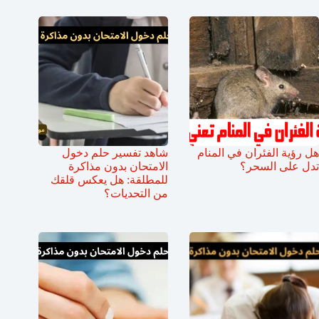
هل رؤية الفئران في المنام
شاهد تفسير حلم دخول
تدل على السحر؟
الامتحان بدون مذاكرة
للمطلقة: هل يعكس قلقك
من التحديات؟