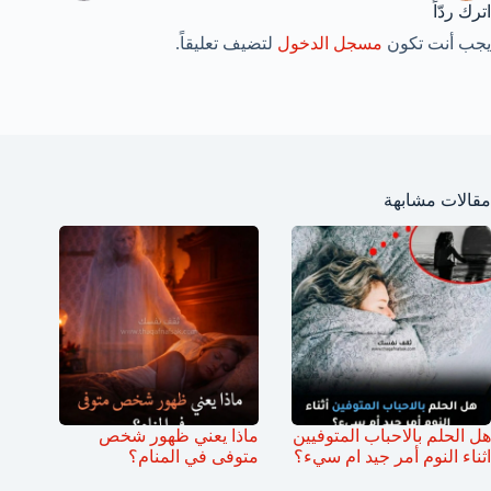
اترك ردّاً
يجب أنت تكون
مسجل الدخول
لتضيف تعليقاً.
مقالات مشابهة
هل الحلم بالاحباب المتوفيين
ماذا يعني ظهور شخص
اثناء النوم أمر جيد ام سيء؟
متوفى في المنام؟