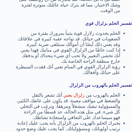
وشك الاختبار، مما قد يترك حياة عائلتك متوترة لفترة
من الوقت.
تفسير الحلم بزلزال قوي
الحلم بحدوث زلازل قوية يتنبأ بمرورك بفترة من
الصعوبات في حياتك. قد تواجه عقبة كبيرة في علاقاتك.
وقد يعني ذلك أيضًا أن أموالك ستتلقى ضربة كبيرة.
إذا كنت خائفًا من الزلزال القوي في منامك فهذا يعني
أنك تخشى التغيير ولا تحب أي شيء يتحداك أو يدفعك
خارج منطقة الراحة الخاصة بك.
رؤية الزلزال القوي في المنام تعني أنك فقدت السيطرة
على حياتك وأفعالك.
تفسير الحلم بالهروب من الزلزال
الحلم بالهروب من
زلزال يعني
أنك تشعر بالثقل
والضغط في مواقف معينة. قد يكون على عاتقك الكثير،
والمسؤولية تبقيك منشغلاً ومرهقاً، وترغب في التخلي
كل شيء. في مثل هذه الحالة، خذ قسطًا من الراحة
فهو سيساعدك على التعافي واستعادة نشاطك.
يخبرك الحلم بالهروب من الزلزال بأنه يجب عليك إعادة
ترتيب أولوياتك، ومسؤولياتك. كما يجب عليك وضع حدود