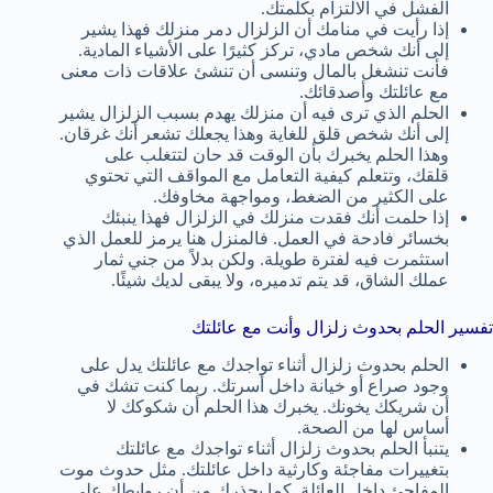
الفشل في الالتزام بكلمتك.
إذا رأيت في منامك أن الزلزال دمر منزلك فهذا يشير
إلى أنك شخص مادي، تركز كثيرًا على الأشياء المادية.
فأنت تنشغل بالمال وتنسى أن تنشئ علاقات ذات معنى
مع عائلتك وأصدقائك.
الحلم الذي ترى فيه أن منزلك يهدم بسبب الزلزال يشير
إلى أنك شخص قلق للغاية وهذا يجعلك تشعر أنك غرقان.
وهذا الحلم يخبرك بأن الوقت قد حان لتتغلب على
قلقك، وتتعلم كيفية التعامل مع المواقف التي تحتوي
على الكثير من الضغط، ومواجهة مخاوفك.
إذا حلمت أنك فقدت منزلك في الزلزال فهذا ينبئك
بخسائر فادحة في العمل. فالمنزل هنا يرمز للعمل الذي
استثمرت فيه لفترة طويلة. ولكن بدلاً من جني ثمار
عملك الشاق، قد يتم تدميره، ولا يبقى لديك شيئًا.
تفسير الحلم بحدوث زلزال وأنت مع عائلتك
الحلم بحدوث زلزال أثناء تواجدك مع عائلتك يدل على
وجود صراع أو خيانة داخل أسرتك. ربما كنت تشك في
أن شريكك يخونك. يخبرك هذا الحلم أن شكوكك لا
أساس لها من الصحة.
يتنبأ الحلم بحدوث زلزال أثناء تواجدك مع عائلتك
بتغييرات مفاجئة وكارثية داخل عائلتك. مثل حدوث موت
المفاجئ داخل العائلة. كما يحذرك من أن روابطك على