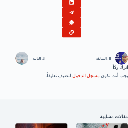
ال
السابقة
ال
التالية
اترك ردّاً
يجب أنت تكون
مسجل الدخول
لتضيف تعليقاً.
مقالات مشابهة