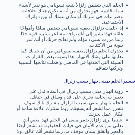
الحلم الذي يتضمن زلزالاً يتبعه تسونامي هو نذير لأشياء
سيئة قادمة. فهو يحذرك من أنه ستكون هناك خلافات
وصراعات في منزلك أو مكان عملك أو بين دوائرك
الاجتماعية.
إذا حلمت بزلزال يعقبه تسونامي يتضمن مياهًا وأمواجًا
هائلة فهذا يشير إلى أنك تواجه مشاعر سلبية قوية جدًا.
ربما مررت بشيء مؤلم ولم تعالج حزنك أو أنك تمر
بنوبة من الاكتئاب.
يحذرك الحلم بزلزال يعقبه تسونامي من أن حياتك كما
تعلمها على وشك الانهيار. هذا بسبب بعض القرارات
السيئة التي اتخذتها في الماضي وأهملت نتائجها السلبية
وتركتها تتفاقم.
تفسير الحلم بمبنى ينهار بسبب زلزال
رؤية انهيار مبنى بسبب زلزال في المنام تدل على
تغييرات إيجابية تجري على قدم وساق في حياتك.
الحلم بانهيار مبنى بسبب الزلزال يبشرك بأنك سوف
تتحرر مما تشعر أنه يسجنك. ربما ستترك علاقة سامة أو
مكان عمل يحزنك.
عندما ترى زلزال يدمر مبنى في الحلم فهذا يعني أنك
تعاني من عدم الأمان في حياتك الحقيقية. قد تشعر أيضًا
بالعجز والقلق بشأن موقف ما. ربما تشعر أنك عالق، ولا