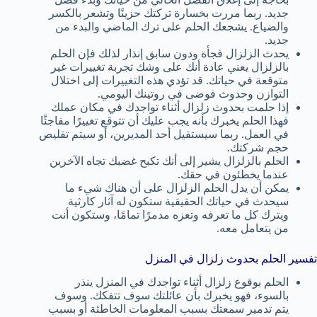
جديد. ربما مررت بخسارة تركتك حزينًا وتشعر بالكسر
والضياع. يشجعك الحلم على ترك الماضي والبدء من
جديد.
يحدث الزلزال فجأة ودون سابق إنذار لذلك فإن الحلم
بالزلزال يعني عادة أنك على وشك تجربة تغييرات غير
متوقعة في حياتك. قد تؤدي هذه التغييرات إلى اختلال
التوازن وحدوث فوضى في روتينك اليومي.
إذا حلمت بحدوث زلزال أثناء تواجدك في مكان عملك
فهذا الحلم يخبرك بأنه يجب عليك أن تتوقع تغييرًا مفاجئًا
في العمل. ربما سيستقيل أحد المديرين، أو سيتم تقليص
حجم شركتك.
الحلم بالزلزال يشير إلى أنك تكبح غضبك تجاه الآخرين
عندما يخطئون في حقك.
يمكن أن يدل الحلم الزلزال على أن هناك شيء ما
سيحدث في حياتك الحقيقية ستكون له آثار كارثية
ويترك كل ما تعرفه وتعزه مدمرًا تمامًا، وستكون أنت
من يتعامل معه.
تفسير الحلم بحدوث زلزال في المنزل
الحلم بوقوع زلزال أثناء تواجدك في المنزل ينذر
بالسوء، فهو يخبرك بأن عائلتك سوف تتفكك. وسوف
يتم تدمير سمعتك بسبب المعلومات الخاطئة أو بسبب