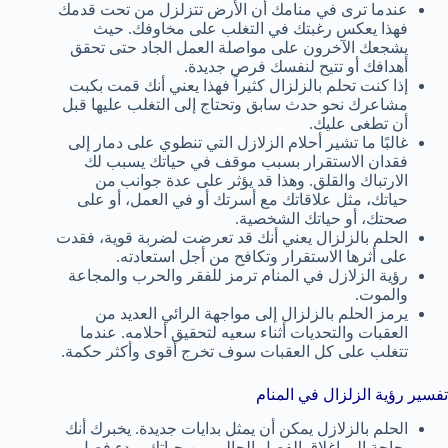
عندما ترى في منامك أن الأرض تتزلزل من تحت قدمك
فهذا يعكس رغبتك في التغلب على مخاوفك. حيث
يشجعك الآخرون على مواصلة العمل الجاد حتى تحقق
أهدافك أو تتيح لنفسك فرص جديدة.
إذا كنت تحلم بالزلزال كثيراً فهذا يعني أنك قمت بكبت
مشاعرك نحو حدث سابق وتحتاج إلى التغلب عليها قبل
أن تطغى عليك.
غالبًا ما تشير أحلام الزلازل التي تنطوي على دمار إلى
فقدان الاستقرار بسبب موقف في حياتك يسبب لك
الارتباك والقلق. وهذا قد يؤثر على عدة جوانب من
حياتك، مثل علاقاتك مع أسرتك أو في العمل، أو على
صحتك، أو حياتك الشخصية.
الحلم بالزلزال يعني أنك قد تعرضت لضربة قوية، فقدت
على أثرها الاستقرار وتكافح من أجل استعادته.
رؤية الزلازل في المنام ترمز للفقر والحرب والمجاعة
والموت.
يرمز الحلم بالزلزال إلى مواجهة الرائي العديد من
العقبات والتحديات أثناء سعيه لتحقيق أحلامه. عندما
تتغلب على كل العقبات سوف تخرج أقوى وأكثر حكمة.
تفسير رؤية الزلزال في المنام
الحلم بالزلازل يمكن أن يمثل بدايات جديدة. يخبرك أنك
بحاجة إلى إغلاق الفصل الحالي من حياتك وبدء فصل