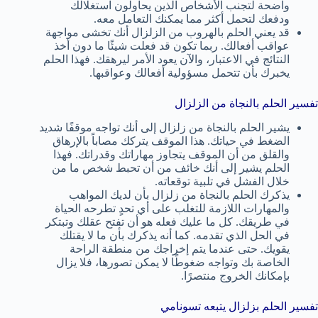
واضحة لتجنب الأشخاص الذين يحاولون استغلالك
ودفعك لتحمل أكثر مما يمكنك التعامل معه.
قد يعني الحلم بالهروب من الزلزال أنك تخشى مواجهة
عواقب أفعالك. ربما تكون قد فعلت شيئًا ما دون أخذ
النتائج في الاعتبار، والآن يعود الأمر ليرهقك. فهذا الحلم
يخبرك بأن تتحمل مسؤولية أفعالك وعواقبها.
تفسير الحلم بالنجاة من الزلزال
يشير الحلم بالنجاة من زلزال إلى أنك تواجه موقفًا شديد
الضغط في حياتك. هذا الموقف يتركك مصاباً بالإرهاق
والقلق من أن الموقف يتجاوز مهاراتك وقدراتك. فهذا
الحلم يشير إلى أنك خائف من أن تحبط شخص ما من
خلال الفشل في تلبية توقعاته.
يذكرك الحلم بالنجاة من زلزال بأن لديك المواهب
والمهارات اللازمة للتغلب على أي تحدٍ تطرحه الحياة
في طريقك. كل ما عليك فعله هو أن تفتح عقلك وتبتكر
في الحل الذي تقدمه. كما أنه يذكرك بأن ما لا يقتلك
يقويك. حتى عندما يتم إخراجك من منطقة الراحة
الخاصة بك وتواجه ضغوطًا لا يمكن تصورها، فلا يزال
بإمكانك الخروج منتصرًا.
تفسير الحلم بزلزال يتبعه تسونامي