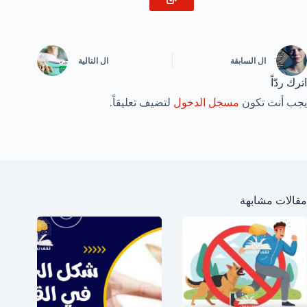
ال
السابقة
ال
التالية
اترك ردّاً
يجب أنت تكون
مسجل الدخول
لتضيف تعليقاً.
مقالات مشابهة