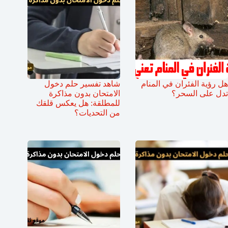
هل رؤية الفئران في المنام
شاهد تفسير حلم دخول
تدل على السحر؟
الامتحان بدون مذاكرة
للمطلقة: هل يعكس قلقك
من التحديات؟