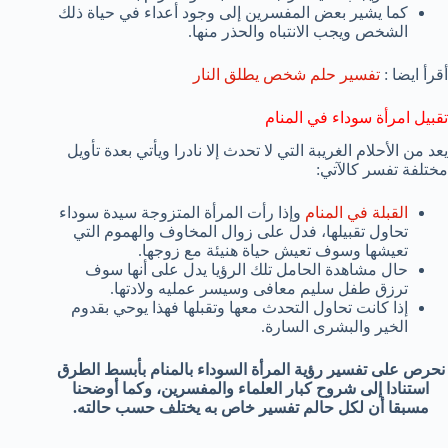
كما يشير بعض المفسرين إلى وجود أعداء في حياة ذلك
الشخص ويجب الانتباه والحذر منها.
أقرأ ايضا :
تفسير حلم شخص يطلق النار
تقبيل امرأة سوداء في المنام
يعد من الأحلام الغريبة التي لا تحدث إلا نادرا ويأتي بعدة تأويل
مختلفة تفسر كالآتي:
القبلة في المنام
وإذا رأت المرأة المتزوجة سيدة سوداء
تحاول تقبيلها، فدل على زوال المخاوف والهموم التي
تعيشها وسوف تعيش حياة هنيئة مع زوجها.
حال مشاهدة الحامل تلك الرؤيا يدل على أنها سوف
ترزق طفل سليم معافى وسيسر عمليه ولادتها.
إذا كانت تحاول التحدث معها وتقبلها فهذا يوحي بقدوم
الخير والبشرى السارة.
نحرص على تفسير رؤية المرأة السوداء بالمنام بأبسط الطرق
استنادا إلى شروح كبار العلماء والمفسرين، وكما أوضحنا
مسبقا أن لكل حالم تفسير خاص به يختلف حسب حالته.