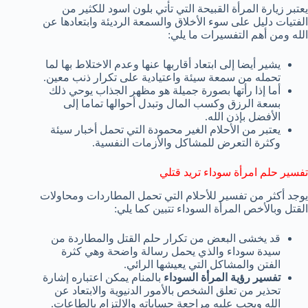
يعتبر زيارة المرأة القبيحة التي تأتي بلون اسود للكثير من
الفتيات دليل على سوء الأخلاق والسمعة الرديئة وابتعادها عن
الله ومن أهم التفسيرات ما يلي:
يشير أيضا إلى ابتعاد أقاربها عنها وعدم الاختلاط بها لما
تحمله من سمعة سيئة واعتيادية على تكرار ذنب معين.
أما إذا رأتها بصورة جميلة هو مظهر الجذاب يوحي ذلك
بسعة الرزق وكسب المال وتبدل أحوالها تماما إلى
الأفضل بإذن الله.
يعتبر من الأحلام الغير محمودة التي تحمل أخبار سيئة
وكثرة التعرض للمشاكل والأزمات النفسية.
تفسير حلم امرأة سوداء تريد قتلي
يوجد أكثر من تفسير للأحلام التي تحمل المطاردات ومحاولات
القتل وبالأخص المرأة السوداء تتبين كما يلي:
قد يخشى البعض من تكرار حلم القتل والمطاردة من
سيدة سوداء والذي يحمل رسالة واضحة وهي كثرة
الفتن والمشاكل التي يعيشها الرائي.
تفسير رؤية المرأة السوداء
بالمنام يمكن اعتباره إشارة
تحذير من تعلق الشخص بالأمور الدنيوية والابتعاد عن
الله ويجب عليه مراجعة حساباته والالتزام بالطاعات.