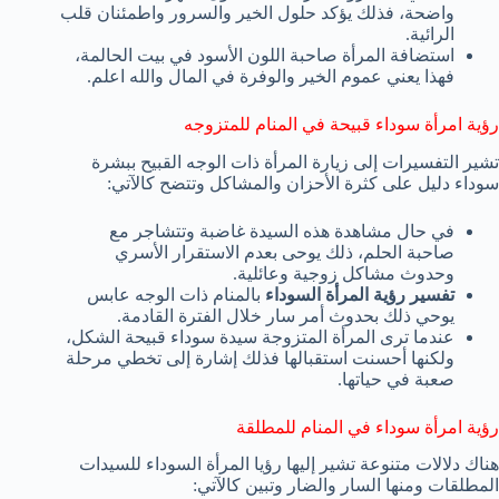
واضحة، فذلك يؤكد حلول الخير والسرور واطمئنان قلب
الرائية.
استضافة المرأة صاحبة اللون الأسود في بيت الحالمة،
فهذا يعني عموم الخير والوفرة في المال والله اعلم.
رؤية امرأة سوداء قبيحة في المنام للمتزوجه
تشير التفسيرات إلى زيارة المرأة ذات الوجه القبيح ببشرة
سوداء دليل على كثرة الأحزان والمشاكل وتتضح كالآتي:
في حال مشاهدة هذه السيدة غاضبة وتتشاجر مع
صاحبة الحلم، ذلك يوحى بعدم الاستقرار الأسري
وحدوث مشاكل زوجية وعائلية.
تفسير رؤية المرأة السوداء
بالمنام ذات الوجه عابس
يوحي ذلك بحدوث أمر سار خلال الفترة القادمة.
عندما ترى المرأة المتزوجة سيدة سوداء قبيحة الشكل،
ولكنها أحسنت استقبالها فذلك إشارة إلى تخطي مرحلة
صعبة في حياتها.
رؤية امرأة سوداء في المنام للمطلقة
هناك دلالات متنوعة تشير إليها رؤيا المرأة السوداء للسيدات
المطلقات ومنها السار والضار وتبين كالآتي: