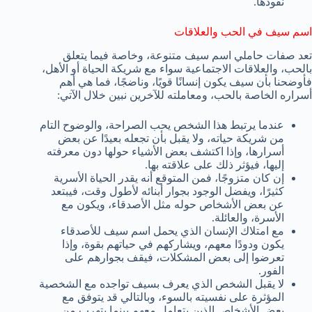
نقودها.
اسم سيف في الحب والعلاقات
تعد صفات حاملي اسم سيف متنوعة، وخاصة فيما يتعلق
بالحب، والعلاقات الاجتماعية سواء مع شريكة الحياة أو الأهل،
فأوضحنا بأن سيف يكون إنسانًا قويًا، وناضجًا، فما هي أهم
أسراره الخاصة بالحب، ومعاملته للآخرين نبين خلال الآتي:
عندما يرتبط هذا الشخص يحب الصراحة، والوضوح التام
من شريكة حياته، ولا يقبل بأن تجعله بعيدًا عن بعض
أسرارها، وإذا اكتشف بعض الأشياء حولها دون معرفته
إليها، فيؤثر ذلك على علاقته بها.
إن كان متزوجًا، فمن المتوقع أنه يقدر الحياة الأسرية
كثيرًا، ويفضل الوجود بجوار أبنائه لأطول وقت، فيبتعد
عن بعض الأشخاص حوله مثل الأصدقاء، ويكون مع
الأسرة، والعائلة.
مع امتلاك الإنسان الذي يحمل اسم سيف للأصدقاء
يكون ودودًا معهم، ويشاركهم في حياتهم بقوة، وإذا
تعرضوا إلى بعض المشكلات، فيقف بجوارهم على
الفور.
لا يقبل الشخص الذي يعرف بسيف تواجده مع الشخصية
المؤثرة على نفسيته بالسوء، وبالتالي قد يتوفق مع
بعض الأشخاص الذين يتعامل معهم بينما يتهرب من