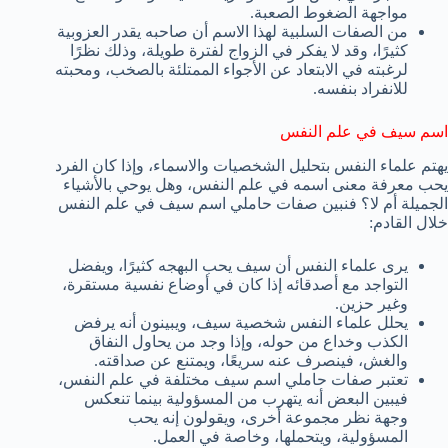
مواجهة الضغوط الصعبة.
من الصفات السلبية لهذا الاسم أن صاحبه يقدر العزوبية
كثيرًا، وقد لا يفكر في الزواج لفترة طويلة، وذلك نظرًا
لرغبته في الابتعاد عن الأجواء الممتلئة بالصخب، ومحبته
للانفراد بنفسه.
اسم سيف في علم النفس
يهتم علماء النفس بتحليل الشخصيات والاسماء، وإذا كان الفرد
يحب معرفة معنى اسمه في علم النفس، وهل يوحي بالأشياء
الجميلة أم لا؟ فنبين صفات حاملي اسم سيف في علم النفس
خلال القادم:
يرى علماء النفس أن سيف يحب البهجه كثيرًا، ويفضل
التواجد مع أصدقائه إذا كان في أوضاع نفسية مستقرة،
وغير حزين.
يحلل علماء النفس شخصية سيف، ويبينون أنه يرفض
الكذب وخداع من حوله، وإذا وجد من يحاول النفاق
والغش، فينصرف عنه سريعًا، ويمتنع عن صداقته.
تعتبر صفات حاملي اسم سيف مختلفة في علم النفس،
فيبين البعض أنه يتهرب من المسؤولية بينما تنعكس
وجهة نظر مجموعة أخرى، ويقولون إنه يحب
المسؤولية، ويتحملها، وخاصة في العمل.