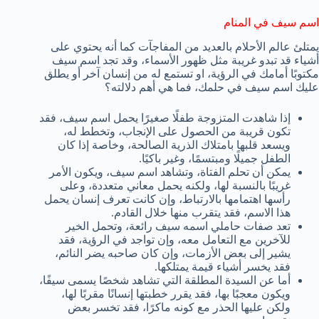
اسم سيف في المنام
يمتلئ عالم الأحلام بالعديد من المفاجآت كما أنه يحتوي على
أشياء قد تبدو غريبة مثل ظهور الأسماء، وقد تجد اسم سيف
مكتوبًا أمامك في الرؤية، او تستمع له من إنسان آخر أو يطلق
عليك اسم سيف في حلمك، فما هي أهم دلالته؟
إذا شاهدت المتزوجة طفلًا صغيرًا يحمل اسم سيف، فقد
تكون قريبة من الحصول على الإنجاب، وتخطط له،
ويسعد قلبها بامتلاك الذرية الصالحة، وخاصة إذا كان
الطفل جميلًا ومبتسمًا، وغير باكيًا.
يمكن أن تحلم الفتاة، وتشاهد اسم سيف، ويكون الأمر
غريبًا بالنسبة لها، ولكنه يحمل معاني متعددة، وعلى
رأسها اهتمامها بالارتباط، وإن كانت تعرف إنسان يحمل
هذا الاسم، فقد يتقرب منها خلال القادم.
تعد صفات حاملي اسمه سيف رائعة، وتحمل الخير
للآخرين مع التعامل معه، وإن تواجد في الرؤية، فقد
يشير إلى بعض الأزمات، وإن كان صاحبه يضر النائم،
فقد يخسر أشياء قيمة يمتلكها.
أما عن السيدة المطلقة التي تشاهد شخصًا يسمى سيفًا،
ويكون معجبًا بها، فقد يقرر خطبتها إنسانًا مقربًا لها،
ولكن عليها الحذر مع كونه ماكرًا، فقد تخسر بعض