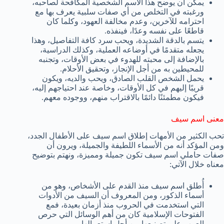
يمكن أن يوضح هذا الاسم الشخصية المكافحة لصاحبه،
ورغبته في التخلص من أي صفات سلبية يعرف بها مع
احترامه للآخرين، وعدم مخالفة العهود، وكلما كان
قاطعًا على نفسه وعدًا، فينفذه.
يتسم بالدقة الشديدة، ويحب سرد كافة التفاصيل، وهذا
يجعله متقدمًا في أوضاعه العملية، وكذلك الدراسية،
بالإضافة إلى محبته للهدوء في بعض الأوقات، وتجنبه
للمحيطين به من أجل الإنجاز، وتحقيق الأحلام.
يحمل الشخص القلب الصادق، ويحب والديه، ويكون
قريبًا إليهم في كل الأوقات، وخاصة عند احتياجهم إليه،
فيكون مطمئنًا دائمًا بالاقتراب منهم، ووجوده معهم.
معنى اسم سيف
تحب الكثير من الأمهات إطلاق اسم سيف على الأطفال الجدد،
ومن المؤكد أنه من الأسماء اللطيفة والجميلة، ويرون أن
صفات حاملي اسم سيف تكون جميلة ومميزة، ونهتم بتوضيح
معناه خلال الآتي:
أُطلق اسم سيف منذ القدم على الأشخاص، وهو من
أسماء الذكور، ومن المعروف أن السيف من الأدوات
التي استخدمت في الحروب منذ أزمان بعيدة، فمع
الفتوحات الإسلامية كان من أهم الوسائل التي حرص
العرب على تصنيعها من أجل استعمالها.