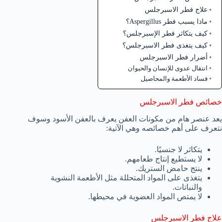
علاج فطر الاسبرجلس
ماذا يسبب فطر Aspergillus؟
كيف يتكاثر فطر الإسبرجلس؟
كيف يتغذى فطر الاسبرجلس؟
أضرار فطر الاسبرجلس
انتقال عدوى للإنسان والحيوان
فساد الأطعمة والمحاصيل
خصائص فطر الاسبرجلس
يعد عنصر هام من مكونات العفن يعرف بالعفن الأسود وسوف
نتعرف على أهم خصائصه وهي الآتية:
يتكاثر لا جنسيًا.
لا يستطيع إنتاج طعامهم.
ينتج حامض الستريك.
يتغذى على المواد المتحللة مثل الأطعمة النشوية
والنباتات.
لا يمتص المواد العضوية في محيطها.
علاج فطر الاسبرجلس