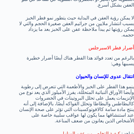
العفن بشكل أسرع.
لا يمكن رؤية العفن في البداية حيث يتطور نمو فطر الخبز
بسبب انتشار ملايين من جراثيم العفن صغيرة الحجم والتي لا
يمكن رؤيتها ثم يبدأ ملاحظة عفن على الخبز بعد ما يزداد
حجمه.
أضرار فطر الاسبرجلس
بالرغم من تعدد فوائد هذا الفطر هناك أيضًا أضرار خطيرة
يسببها وهي:
انتقال عدوى للإنسان والحيوان
ينمو هذا الفطر على الخبز والأطعمة التي تتعرض إلى رطوبة
وأيضا الأوراق النباتية المتحللة، يفرز الأميلوز الذي يعد نوع من
الإنزيمات يعمل على تحلل البروتينات في الخضروات
كالبطاطس والبطاطا وتحلل الفواكه أيضًا، بالإضافة إلى أنه
ينتج مادة سامة كالافوتوكسينات التي تؤثر على صحة الإنسان
عند استنشاقها مما يكون لها عواقب سلبية خاصة على
الأشخاص الذين يعانون من ضعف المناعة.
شاهد :
كيفية التخلص من عفن المنازل