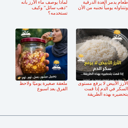
طعام يدمر الغدة الدرقية
لماذا يوصف ماء الأرز بأنه
وتتناوله يومياً تجنبه من الأن
“ذهب سائل” وكيف
تستخدمه؟
الأرز الأبيض لا يرفع مستوى
ملعقة صغيرة يوميًا ولاحظ
السكر في الدم إذا قمت
الفرق بعد اسبوع
بتحضيره بهذه الطريقة