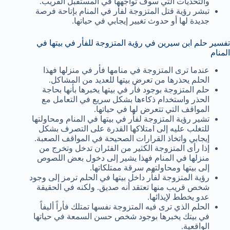
والتحديات التي سوف تواجهها في المستقبل القريب.
تبشر رؤية قتل المتزوجة لفأر في المنام بإتاحة فرصة
جديدة لها أو حدوث تغيير إيجابي في حياتها.
تفسير حلم ابن سيرين في رؤية المتزوجة للفأر في بيتها في
المنام
عندما ترى المتزوجة في منامها فأر في منزلها فهذا
الحلم يحذرها من تعرض بيتها للعديد من المشاكل.
حلم المتزوجة بوجود فأر في بيتها يخبرها بأنها بحاجة
الحذر واستخدام ذكاءها بشكل سريع في التعامل مع
المواقف التي تتعرض لها في حياتها.
تشير رؤية المتزوجة لفأر في بيتها في المنام ومحاولتها
للتغلب عليه إلى امتلاكها القدرة على التصرف بشكل
إيجابي واتخاذ القرارات الصحيحة في المواقف الصعبة.
إذا رأى المتزوجة الكثير من الفئران تدخل وتخرج من
منزلها في المنام فهذا يشير إلى دخول بعض اللصوص
إلى بيتها ومحاولتهم سرقة ممتلكاتها.
رؤية المتزوجة لفأر داخل بيتها في الحلم ترمز إلى وجود
شخص قريب منها تعتقد أنه صديق. ولكنه في الحقيقة
عدو يخطط لإيذائها.
الحلم الذي ترى فيه المتزوجة نفسها تمتلك فأراً أليفاً
في بيتك يخبرها بوجود شخص حسن السمعة في حياتها
الواقعية.