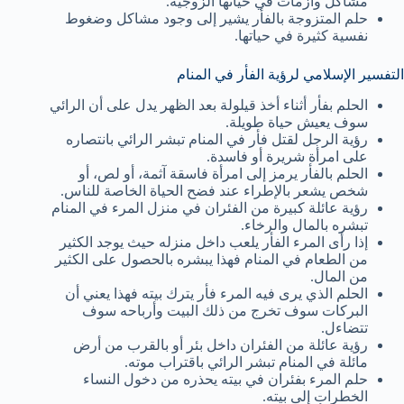
مشاكل وأزمات في حياتها الزوجية.
حلم المتزوجة بالفأر يشير إلى وجود مشاكل وضغوط
نفسية كثيرة في حياتها.
التفسير الإسلامي لرؤية الفأر في المنام
الحلم بفأر أثناء أخذ قيلولة بعد الظهر يدل على أن الرائي
سوف يعيش حياة طويلة.
رؤية الرجل لقتل فأر في المنام تبشر الرائي بانتصاره
على امرأة شريرة أو فاسدة.
الحلم بالفأر يرمز إلى امرأة فاسقة آثمة، أو لص، أو
شخص يشعر بالإطراء عند فضح الحياة الخاصة للناس.
رؤية عائلة كبيرة من الفئران في منزل المرء في المنام
تبشره بالمال والرخاء.
إذا رأى المرء الفأر يلعب داخل منزله حيث يوجد الكثير
من الطعام في المنام فهذا يبشره بالحصول على الكثير
من المال.
الحلم الذي يرى فيه المرء فأر يترك بيته فهذا يعني أن
البركات سوف تخرج من ذلك البيت وأرباحه سوف
تتضاءل.
رؤية عائلة من الفئران داخل بئر أو بالقرب من أرض
مائلة في المنام تبشر الرائي باقتراب موته.
حلم المرء بفئران في بيته يحذره من دخول النساء
الخطرات إلى بيته.