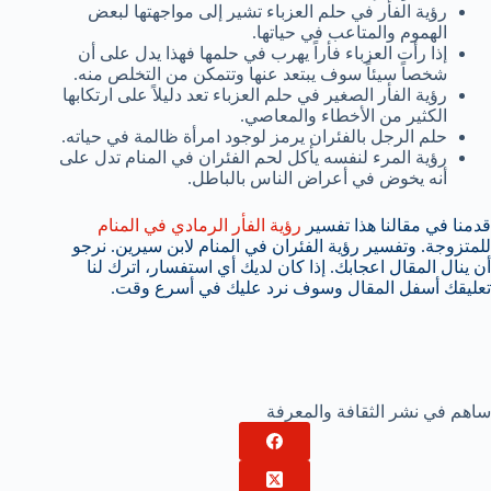
رؤية الفأر في حلم العزباء تشير إلى مواجهتها لبعض
الهموم والمتاعب في حياتها.
إذا رأت العزباء فأراً يهرب في حلمها فهذا يدل على أن
شخصاً سيئاً سوف يبتعد عنها وتتمكن من التخلص منه.
رؤية الفأر الصغير في حلم العزباء تعد دليلاً على ارتكابها
الكثير من الأخطاء والمعاصي.
حلم الرجل بالفئران يرمز لوجود امرأة ظالمة في حياته.
رؤية المرء لنفسه يأكل لحم الفئران في المنام تدل على
أنه يخوض في أعراض الناس بالباطل.
قدمنا في مقالنا هذا تفسير
رؤية الفأر الرمادي في المنام
للمتزوجة. وتفسير رؤية الفئران في المنام لابن سيرين. نرجو
أن ينال المقال اعجابك. إذا كان لديك أي استفسار، اترك لنا
تعليقك أسفل المقال وسوف نرد عليك في أسرع وقت.
ساهم في نشر الثقافة والمعرفة